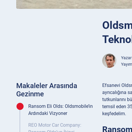
Oldsm
Tekno
Yazar
Yayım
Makaleler Arasında
Efsanevi Oldsm
ayrıcalığına s
Gezinme
tutkunlarını b
Ransom Eli Olds: Oldsmobile’in
temsil eden 35
Ardındaki Vizyoner
keşfedelim.
REO Motor Car Company:
Ransom 