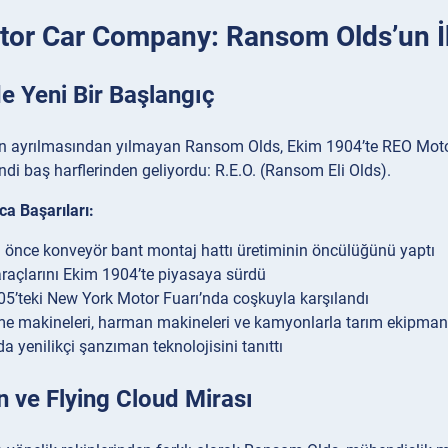
or Car Company: Ransom Olds’un İk
e Yeni Bir Başlangıç
n ayrılmasından yılmayan Ransom Olds, Ekim 1904’te REO Moto
endi baş harflerinden geliyordu: R.E.O. (Ransom Eli Olds).
ca Başarıları:
 önce konveyör bant montaj hattı üretiminin öncülüğünü yaptı
araçlarını Ekim 1904’te piyasaya sürdü
5’teki New York Motor Fuarı’nda coşkuyla karşılandı
e makineleri, harman makineleri ve kamyonlarla tarım ekipmanla
a yenilikçi şanzıman teknolojisini tanıttı
 ve Flying Cloud Mirası