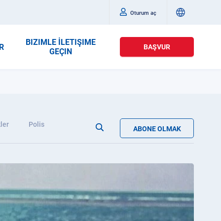
Oturum aç
BIZIMLE İLETIŞIME
R
BAŞVUR
GEÇIN
ler
Polis
ABONE OLMAK