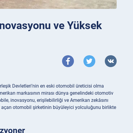
İnovasyonu ve Yüksek
eşik Devletleri’nin en eski otomobil üreticisi olma
 Amerikan markasının mirası dünya genelindeki otomotiv
e, inovasyonu, erişilebilirliği ve Amerikan zekâsını
r açan otomobil şirketinin büyüleyici yolculuğunu birlikte
izyoner