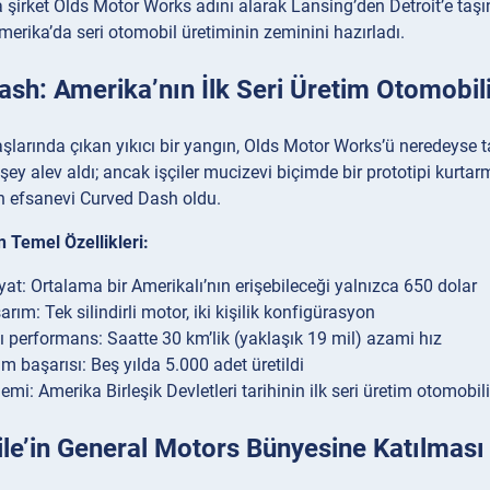
şirket Olds Motor Works adını alarak Lansing’den Detroit’e taş
Amerika’da seri otomobil üretiminin zeminini hazırladı.
sh: Amerika’nın İlk Seri Üretim Otomobil
aşlarında çıkan yıkıcı bir yangın, Olds Motor Works’ü neredeyse t
şey alev aldı; ancak işçiler mucizevi biçimde bir prototipi kurt
n efsanevi Curved Dash oldu.
 Temel Özellikleri:
yat: Ortalama bir Amerikalı’nın erişebileceği yalnızca 650 dolar
rım: Tek silindirli motor, iki kişilik konfigürasyon
 performans: Saatte 30 km’lik (yaklaşık 19 mil) azami hız
im başarısı: Beş yılda 5.000 adet üretildi
emi: Amerika Birleşik Devletleri tarihinin ilk seri üretim otomobil
le’in General Motors Bünyesine Katılması