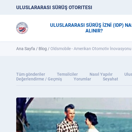
ULUSLARARASI SÜRÜŞ OTORITESI
ULUSLARARASI SÜRÜŞ İZNİ (IDP) NA
ALINIR?
Ana Sayfa
/
Blog
/
Oldsmobile - Amerikan Otomotiv İnovasyonu 
Tüm gönderiler
Temsilciler
Nasıl Yapılır
Ulus
Değerlendirme / Geçmiş
Yorumlar
Seyahat