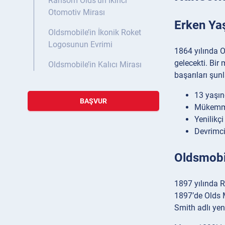
Ransom Olds’un İkinci
Otomotiv Mirası
Erken Ya
Oldsmobile’in İkonik Roket
Logosunun Evrimi
1864 yılında O
gelecekti. Bi
Oldsmobile’in Kalıcı Mirası
başarıları şunl
13 yaşınd
BAŞVUR
Mükemmel
Yenilikç
Devrimci
Oldsmobil
1897 yılında R
1897’de Olds M
Smith adlı yen