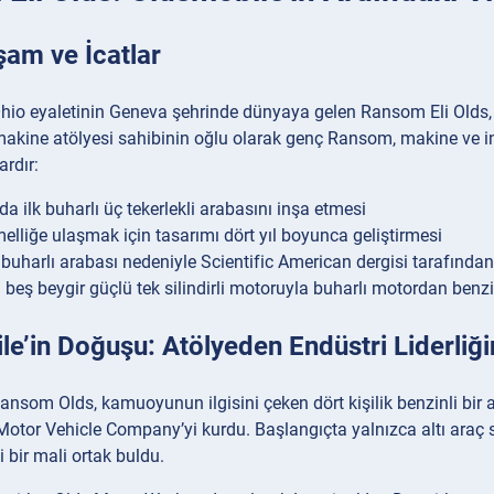
şam ve İcatlar
hio eyaletinin Geneva şehrinde dünyaya gelen Ransom Eli Olds, A
r makine atölyesi sahibinin oğlu olarak genç Ransom, makine ve
ardır:
a ilk buharlı üç tekerlekli arabasını inşa etmesi
liğe ulaşmak için tasarımı dört yıl boyunca geliştirmesi
i buharlı arabası nedeniyle Scientific American dergisi tarafından
 beş beygir güçlü tek silindirli motoruyla buharlı motordan ben
e’in Doğuşu: Atölyeden Endüstri Liderliğ
ansom Olds, kamuoyunun ilgisini çeken dört kişilik benzinli bir
otor Vehicle Company’yi kurdu. Başlangıçta yalnızca altı araç 
i bir mali ortak buldu.