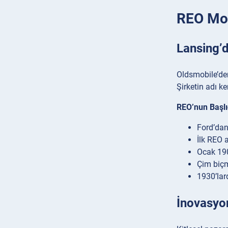
REO Mot
Lansing’d
Oldsmobile’de
Şirketin adı k
REO’nun Başlı
Ford’dan
İlk REO 
Ocak 190
Çim biçm
1930’lard
İnovasyon