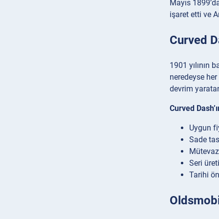
Mayıs 1899’da 
işaret etti ve 
Curved Da
1901 yılının b
neredeyse her 
devrim yarata
Curved Dash’ın
Uygun fi
Sade tasa
Mütevazı
Seri üret
Tarihi ön
Oldsmobi