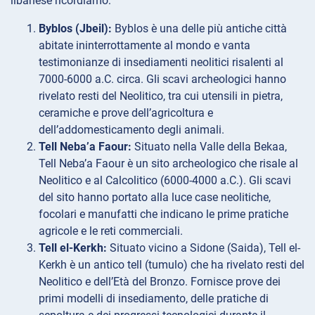
libanese ricordiamo:
Byblos (Jbeil):
Byblos è una delle più antiche città
abitate ininterrottamente al mondo e vanta
testimonianze di insediamenti neolitici risalenti al
7000-6000 a.C. circa. Gli scavi archeologici hanno
rivelato resti del Neolitico, tra cui utensili in pietra,
ceramiche e prove dell’agricoltura e
dell’addomesticamento degli animali.
Tell Neba’a Faour:
Situato nella Valle della Bekaa,
Tell Neba’a Faour è un sito archeologico che risale al
Neolitico e al Calcolitico (6000-4000 a.C.). Gli scavi
del sito hanno portato alla luce case neolitiche,
focolari e manufatti che indicano le prime pratiche
agricole e le reti commerciali.
Tell el-Kerkh:
Situato vicino a Sidone (Saida), Tell el-
Kerkh è un antico tell (tumulo) che ha rivelato resti del
Neolitico e dell’Età del Bronzo. Fornisce prove dei
primi modelli di insediamento, delle pratiche di