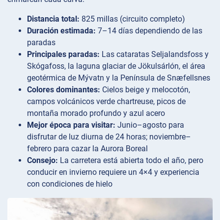
Distancia total:
825 millas (circuito completo)
Duración estimada:
7–14 días dependiendo de las
paradas
Principales paradas:
Las cataratas Seljalandsfoss y
Skógafoss, la laguna glaciar de Jökulsárlón, el área
geotérmica de Mývatn y la Península de Snæfellsnes
Colores dominantes:
Cielos beige y melocotón,
campos volcánicos verde chartreuse, picos de
montaña morado profundo y azul acero
Mejor época para visitar:
Junio–agosto para
disfrutar de luz diurna de 24 horas; noviembre–
febrero para cazar la Aurora Boreal
Consejo:
La carretera está abierta todo el año, pero
conducir en invierno requiere un 4×4 y experiencia
con condiciones de hielo