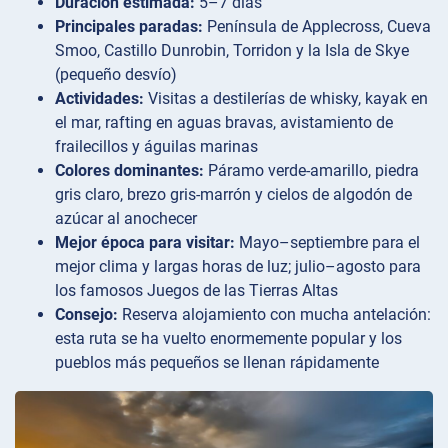
Duración estimada:
5–7 días
Principales paradas:
Península de Applecross, Cueva
Smoo, Castillo Dunrobin, Torridon y la Isla de Skye
(pequeño desvío)
Actividades:
Visitas a destilerías de whisky, kayak en
el mar, rafting en aguas bravas, avistamiento de
frailecillos y águilas marinas
Colores dominantes:
Páramo verde-amarillo, piedra
gris claro, brezo gris-marrón y cielos de algodón de
azúcar al anochecer
Mejor época para visitar:
Mayo–septiembre para el
mejor clima y largas horas de luz; julio–agosto para
los famosos Juegos de las Tierras Altas
Consejo:
Reserva alojamiento con mucha antelación:
esta ruta se ha vuelto enormemente popular y los
pueblos más pequeños se llenan rápidamente