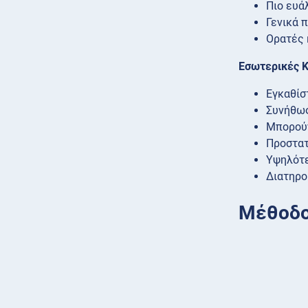
Πιο ευά
Γενικά 
Ορατές 
Εσωτερικές Κ
Εγκαθίσ
Συνήθως
Μπορούν
Προστατ
Υψηλότε
Διατηρο
Μέθοδο