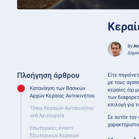
Κεραί
By
An
Δημοσ
Πλοήγηση άρθρου
Είτε πηγαίνετ
με τους αγαπ
Κατανόηση των Βασικών
κεραίες όχι 
Αρχών Κεραίας Αυτοκινήτου
των διαφορετ
επιλογή για τ
Τύποι Κεραιών Αυτοκινήτου
ανά Λειτουργία
Σε αυτόν τον
χαρακτηριστι
Εσωτερικές έναντι
Εξωτερικών Κεραιών