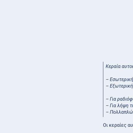
Κεραία αυτο
– Εσωτερικ
– Εξωτερική
– Για ραδιό
– Για λήψη 
– Πολλαπλών
Οι κεραίες α