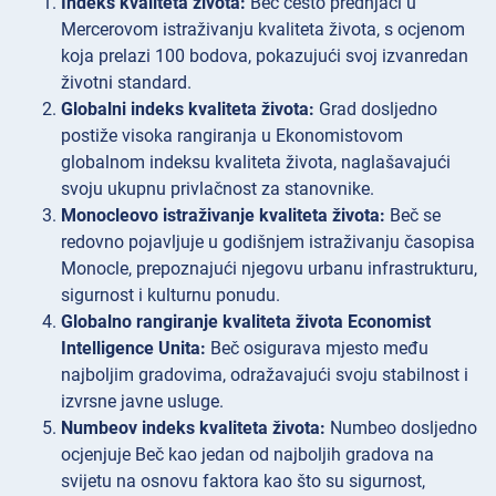
Indeks kvaliteta života:
Beč često prednjači u
Mercerovom istraživanju kvaliteta života, s ocjenom
koja prelazi 100 bodova, pokazujući svoj izvanredan
životni standard.
Globalni indeks kvaliteta života:
Grad dosljedno
postiže visoka rangiranja u Ekonomistovom
globalnom indeksu kvaliteta života, naglašavajući
svoju ukupnu privlačnost za stanovnike.
Monocleovo istraživanje kvaliteta života:
Beč se
redovno pojavljuje u godišnjem istraživanju časopisa
Monocle, prepoznajući njegovu urbanu infrastrukturu,
sigurnost i kulturnu ponudu.
Globalno rangiranje kvaliteta života Economist
Intelligence Unita:
Beč osigurava mjesto među
najboljim gradovima, odražavajući svoju stabilnost i
izvrsne javne usluge.
Numbeov indeks kvaliteta života:
Numbeo dosljedno
ocjenjuje Beč kao jedan od najboljih gradova na
svijetu na osnovu faktora kao što su sigurnost,