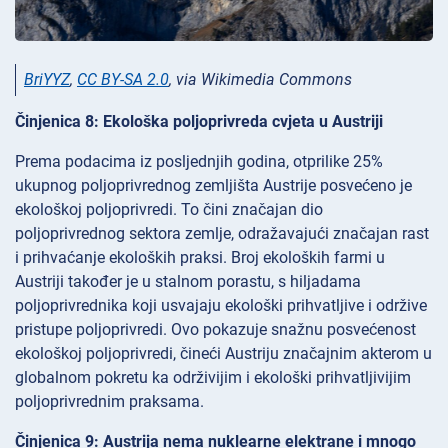
BriYYZ
,
CC BY-SA 2.0
, via Wikimedia Commons
Činjenica 8: Ekološka poljoprivreda cvjeta u Austriji
Prema podacima iz posljednjih godina, otprilike 25%
ukupnog poljoprivrednog zemljišta Austrije posvećeno je
ekološkoj poljoprivredi. To čini značajan dio
poljoprivrednog sektora zemlje, odražavajući značajan rast
i prihvaćanje ekoloških praksi. Broj ekoloških farmi u
Austriji također je u stalnom porastu, s hiljadama
poljoprivrednika koji usvajaju ekološki prihvatljive i održive
pristupe poljoprivredi. Ovo pokazuje snažnu posvećenost
ekološkoj poljoprivredi, čineći Austriju značajnim akterom u
globalnom pokretu ka održivijim i ekološki prihvatljivijim
poljoprivrednim praksama.
Činjenica 9: Austrija nema nuklearne elektrane i mnogo