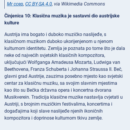
Mr ccep
,
CC BY-SA 4.0
, via Wikimedia Commons
Činjenica 10: Klasična muzika je sastavni dio austrijske
kulture
Austrija ima bogato i duboko muzičko naslijeđe, s
klasičnom muzikom duboko ukorijenjenom u njenom
kulturnom identitetu. Zemlja je poznata po tome što je dala
neke od najvećih svjetskih klasičnih kompozitora,
uključujući Wolfganga Amadeusa Mozarta, Ludwiga van
Beethovena, Franza Schuberta i Johanna Straussa II. Beč,
glavni grad Austrije, zauzima posebno mjesto kao svjetski
centar za klasičnu muziku, sa svojim slavnim mjestima
kao što su Bečka državna opera i koncertna dvorana
Musikverein. Tradicija klasične muzike nastavlja cvjetati u
Austriji, s brojnim muzičkim festivalima, koncertima i
događajima koji slave naslijeđe njenih ikoničnih
kompozitora i doprinose kulturnom tkivu zemlje.