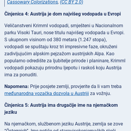
Cassowary Colorizations
,
(CC BY 2.0)
Činjenica 4: Austrija je dom najvišeg vodopada u Evropi
Veličanstveni Krimml vodopadi, smješteni u Nacionalnom
parku Visoki Tauri, nose titulu najvišeg vodopada u Evropi.
S ukupnom visinom od 380 metara (1.247 stopa),
vodopadi se spuštaju kroz tri impresivne faze, okruženi
zadivljujućim alpskim pejzažom austrijskih Alpa. Kao
popularno odredište za ljubitelje prirode i planinare, Krimml
vodopadi pokazuju prirodnu ljepotu i raskoš koju Austrija
ima za ponuditi.
Napomena:
Prije posjete zemlji, provjerite da li vam treba
međunarodna vozačka dozvola u Austriji
za vožnju.
Činjenica 5: Austrija ima drugačije ime na njemačkom
jeziku
Na njemačkom, službenom jeziku Austrije, zemlja se zove
“Österreich”. Ime potiče od starovisokonjemačkih riječi