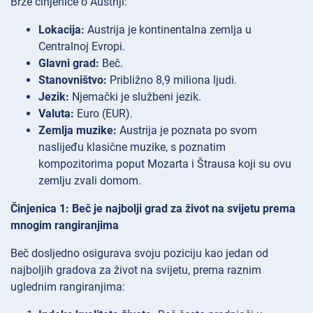
Brze činjenice o Austriji:
Lokacija:
Austrija je kontinentalna zemlja u
Centralnoj Evropi.
Glavni grad:
Beč.
Stanovništvo:
Približno 8,9 miliona ljudi.
Jezik:
Njemački je službeni jezik.
Valuta:
Euro (EUR).
Zemlja muzike:
Austrija je poznata po svom
naslijeđu klasične muzike, s poznatim
kompozitorima poput Mozarta i Štrausa koji su ovu
zemlju zvali domom.
Činjenica 1: Beč je najbolji grad za život na svijetu prema
mnogim rangiranjima
Beč dosljedno osigurava svoju poziciju kao jedan od
najboljih gradova za život na svijetu, prema raznim
uglednim rangiranjima: