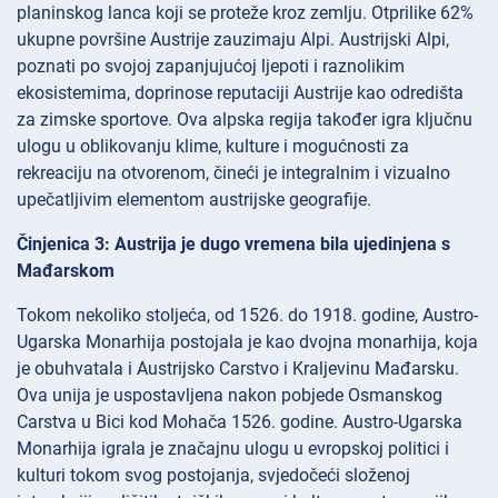
planinskog lanca koji se proteže kroz zemlju. Otprilike 62%
ukupne površine Austrije zauzimaju Alpi. Austrijski Alpi,
poznati po svojoj zapanjujućoj ljepoti i raznolikim
ekosistemima, doprinose reputaciji Austrije kao odredišta
za zimske sportove. Ova alpska regija također igra ključnu
ulogu u oblikovanju klime, kulture i mogućnosti za
rekreaciju na otvorenom, čineći je integralnim i vizualno
upečatljivim elementom austrijske geografije.
Činjenica 3: Austrija je dugo vremena bila ujedinjena s
Mađarskom
Tokom nekoliko stoljeća, od 1526. do 1918. godine, Austro-
Ugarska Monarhija postojala je kao dvojna monarhija, koja
je obuhvatala i Austrijsko Carstvo i Kraljevinu Mađarsku.
Ova unija je uspostavljena nakon pobjede Osmanskog
Carstva u Bici kod Mohača 1526. godine. Austro-Ugarska
Monarhija igrala je značajnu ulogu u evropskoj politici i
kulturi tokom svog postojanja, svjedočeći složenoj