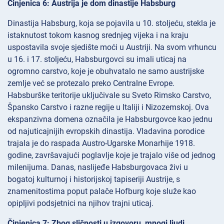
Činjenica 6: Austrija je dom dinastije Habsburg
Dinastija Habsburg, koja se pojavila u 10. stoljeću, stekla je
istaknutost tokom kasnog srednjeg vijeka i na kraju
uspostavila svoje sjedište moći u Austriji. Na svom vrhuncu
u 16. i 17. stoljeću, Habsburgovci su imali uticaj na
ogromno carstvo, koje je obuhvatalo ne samo austrijske
zemlje već se protezalo preko Centralne Evrope.
Habsburške teritorije uključivale su Sveto Rimsko Carstvo,
Špansko Carstvo i razne regije u Italiji i Nizozemskoj. Ova
ekspanzivna domena označila je Habsburgovce kao jednu
od najuticajnijih evropskih dinastija. Vladavina porodice
trajala je do raspada Austro-Ugarske Monarhije 1918.
godine, završavajući poglavlje koje je trajalo više od jednog
milenijuma. Danas, naslijeđe Habsburgovaca živi u
bogatoj kulturnoj i historijskoj tapiseriji Austrije, s
znamenitostima poput palače Hofburg koje služe kao
opipljivi podsjetnici na njihov trajni uticaj.
Činjenica 7: Zbog sličnosti u izgovoru, mnogi ljudi