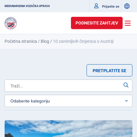
Prijavite se
MEĐUNARODNA VOZAČKA UPRAVA
PODNESITE ZAHTJEV
Početna stranica
/
Blog
/
10 zanimljivih činjenica o Austriji
PRETPLATITE SE