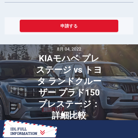
申請する
8月 04, 2022
KIAモハベ プレ
ステージ vs トヨ
タ ランドクルー
ザー プラド150
プレステージ：
詳細比較
方法