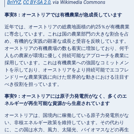
BriYYZ
,
CC BY-SA 2.0
, via Wikimedia Commons
事実8：オーストリアでは有機農業が急成長しています
近年では、オーストリアの総農地面積の約25％が有機農業
に専念しています。これは国の農業部門の大きな割合を占
め、有機的な実践の顕著な成長と受容を反映しています。
オーストリアの有機農場の数も着実に増加しており、何千
人もの農家が環境に優しく持続可能なアプローチを農業に
採用しています。これは有機農業への強固なコミットメン
トを示しており、オーストリアをより持続可能でエコフレ
ンドリーな農業実践に向けた世界的な動きにおける注目す
べき役割を担っています。
事実9：オーストリアには原子力発電所がなく、多くのエ
ネルギーが再生可能な資源から生産されています
オーストリアは、国境内に稼働している原子力発電所がな
い、非核エネルギー政策を維持しています。その代わり
に、この国は水力、風力、太陽光、バイオマスなどの再生