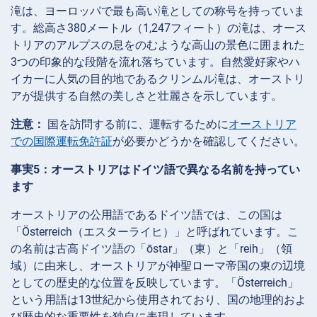
滝は、ヨーロッパで最も高い滝としての称号を持っていま
す。総高さ380メートル（1,247フィート）の滝は、オース
トリアのアルプスの息をのむような高山の景色に囲まれた
3つの印象的な段階を流れ落ちています。自然愛好家やハ
イカーに人気の目的地であるクリンムル滝は、オーストリ
アが提供する自然の美しさと壮麗さを示しています。
注意：
国を訪問する前に、運転するために
オーストリア
での国際運転免許証
が必要かどうかを確認してください。
事実5：オーストリアはドイツ語で異なる名前を持ってい
ます
オーストリアの公用語であるドイツ語では、この国は
「Österreich（エスターライヒ）」と呼ばれています。こ
の名前は古高ドイツ語の「ōstar」（東）と「reih」（領
域）に由来し、オーストリアが神聖ローマ帝国の東の辺境
としての歴史的な位置を反映しています。「Österreich」
という用語は13世紀から使用されており、国の地理的およ
び歴史的な重要性を独自に表現しています。