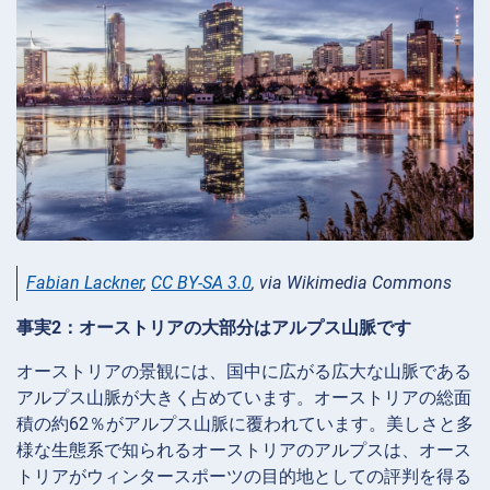
Fabian Lackner
,
CC BY-SA 3.0
, via Wikimedia Commons
事実2：オーストリアの大部分はアルプス山脈です
オーストリアの景観には、国中に広がる広大な山脈である
アルプス山脈が大きく占めています。オーストリアの総面
積の約62％がアルプス山脈に覆われています。美しさと多
様な生態系で知られるオーストリアのアルプスは、オース
トリアがウィンタースポーツの目的地としての評判を得る