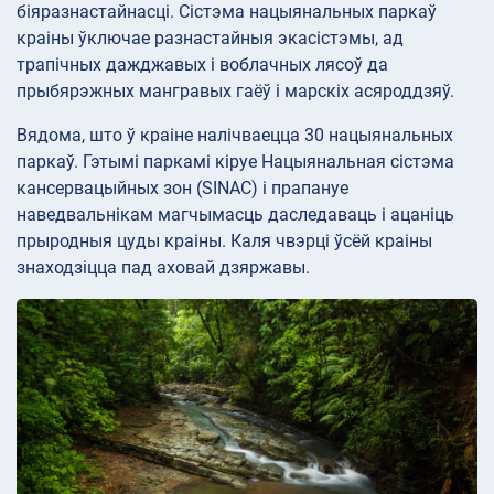
біяразнастайнасці. Сістэма нацыянальных паркаў
краіны ўключае разнастайныя экасістэмы, ад
трапічных дажджавых і воблачных лясоў да
прыбярэжных мангравых гаёў і марскіх асяроддзяў.
Вядома, што ў краіне налічваецца 30 нацыянальных
паркаў. Гэтымі паркамі кіруе Нацыянальная сістэма
кансервацыйных зон (SINAC) і прапануе
наведвальнікам магчымасць даследаваць і ацаніць
прыродныя цуды краіны. Каля чвэрці ўсёй краіны
знаходзіцца пад аховай дзяржавы.