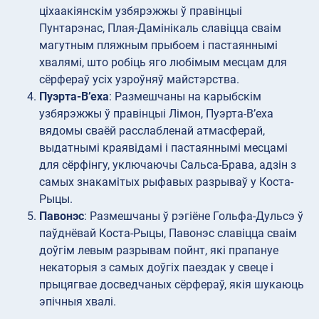
ціхаакіянскім узбярэжжы ў правінцыі
Пунтарэнас, Плая-Дамінікаль славіцца сваім
магутным пляжным прыбоем і пастаяннымі
хвалямі, што робіць яго любімым месцам для
сёрфераў усіх узроўняў майстэрства.
Пуэрта-В’еха
: Размешчаны на карыбскім
узбярэжжы ў правінцыі Лімон, Пуэрта-В’еха
вядомы сваёй расслабленай атмасферай,
выдатнымі краявідамі і пастаяннымі месцамі
для сёрфінгу, уключаючы Сальса-Брава, адзін з
самых знакамітых рыфавых разрываў у Коста-
Рыцы.
Павонэс
: Размешчаны ў рэгіёне Гольфа-Дульсэ ў
паўднёвай Коста-Рыцы, Павонэс славіцца сваім
доўгім левым разрывам пойнт, які прапануе
некаторыя з самых доўгіх паездак у свеце і
прыцягвае досведчаных сёрфераў, якія шукаюць
эпічныя хвалі.