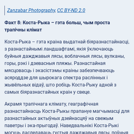
Zanzabar Photography
,
CC BY-ND 2.0
Факт 8: Коста-Рыка – гэта больш, чым проста
трапічны клімат
Коста-Рыка – гэта краіна выдатнай біяразнастайнасці,
з разнастайнымі ландшафтамі, якія ўключаюць
буйныя дажджавыя лясы, воблачныя лясы, вулканы,
горы, рэкі і дзевасныя пляжы. Разнастайная
мясцовасць і экасістэмы краіны забезпечваюць
асяроддзе для шырокага спектра раслінных і
жывёльных відаў, што робіць Коста-Рыку адной з
самых біяразнастайных краін у свеце.
Акрамя трапічнага клімату, геаграфічная
разнастайнасць Коста-Рыкы прапануе магчымасці для
разнастайных актыўных дзейнасцяў на свежым
паветры і эка-прыгодаў. Наведвальнікі Коста-Рыкі
могуць даследаваць густыя дажджавыя лясы, поўныя