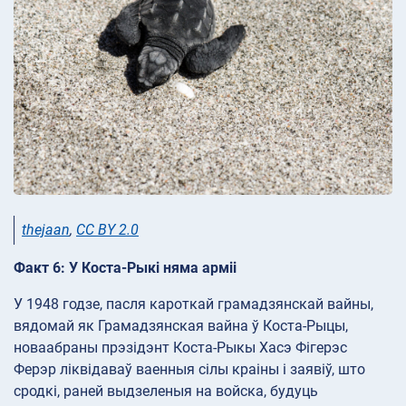
thejaan
,
CC BY 2.0
Факт 6: У Коста-Рыкі няма арміі
У 1948 годзе, пасля кароткай грамадзянскай вайны,
вядомай як Грамадзянская вайна ў Коста-Рыцы,
новаабраны прэзідэнт Коста-Рыкы Хасэ Фігерэс
Ферэр ліквідаваў ваенныя сілы краіны і заявіў, што
сродкі, раней выдзеленыя на войска, будуць