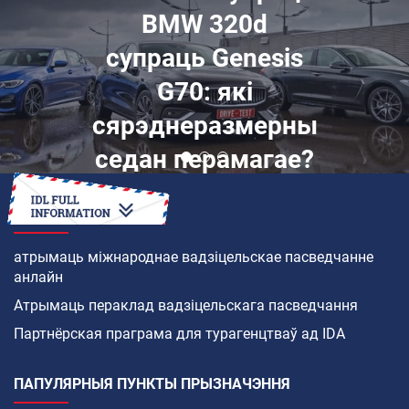
BMW 320d
супраць Genesis
G70: які
сярэднеразмерны
седан перамагае?
ЯК
атрымаць міжнароднае вадзіцельскае пасведчанне
анлайн
Атрымаць пераклад вадзіцельскага пасведчання
Партнёрская праграма для турагенцтваў ад IDA
ПАПУЛЯРНЫЯ ПУНКТЫ ПРЫЗНАЧЭННЯ