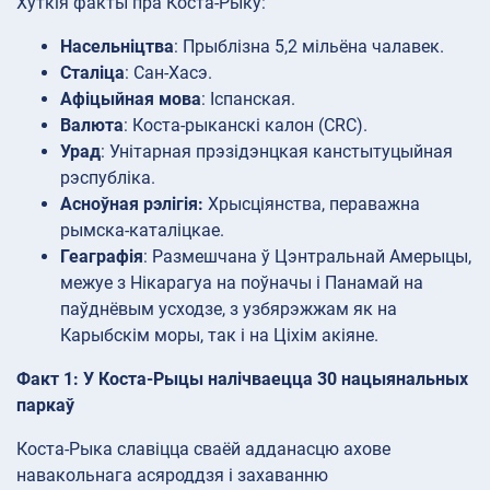
Хуткія факты пра Коста-Рыку:
Насельніцтва
: Прыблізна 5,2 мільёна чалавек.
Сталіца
: Сан-Хасэ.
Афіцыйная мова
: Іспанская.
Валюта
: Коста-рыканскі калон (CRC).
Урад
: Унітарная прэзідэнцкая канстытуцыйная
рэспубліка.
Асноўная рэлігія:
Хрысціянства, пераважна
рымска-каталіцкае.
Геаграфія
: Размешчана ў Цэнтральнай Амерыцы,
межуе з Нікарагуа на поўначы і Панамай на
паўднёвым усходзе, з узбярэжжам як на
Карыбскім моры, так і на Ціхім акіяне.
Факт 1: У Коста-Рыцы налічваецца 30 нацыянальных
паркаў
Коста-Рыка славіцца сваёй адданасцю ахове
навакольнага асяроддзя і захаванню