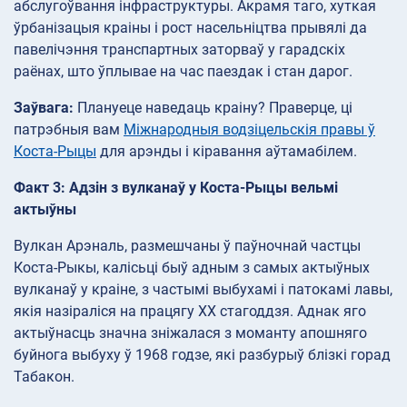
абслугоўвання інфраструктуры. Акрамя таго, хуткая
ўрбанізацыя краіны і рост насельніцтва прывялі да
павелічэння транспартных заторваў у гарадскіх
раёнах, што ўплывае на час паездак і стан дарог.
Заўвага:
Плануеце наведаць краіну? Праверце, ці
патрэбныя вам
Міжнародныя водзіцельскія правы ў
Коста-Рыцы
для арэнды і кіравання аўтамабілем.
Факт 3: Адзін з вулканаў у Коста-Рыцы вельмі
актыўны
Вулкан Арэналь, размешчаны ў паўночнай частцы
Коста-Рыкы, калісьці быў адным з самых актыўных
вулканаў у краіне, з частымі выбухамі і патокамі лавы,
якія назіраліся на працягу XX стагоддзя. Аднак яго
актыўнасць значна зніжалася з моманту апошняго
буйнога выбуху ў 1968 годзе, які разбурыў блізкі горад
Табакон.