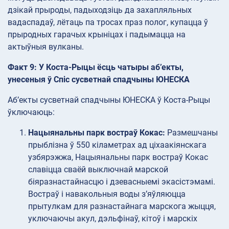
дзікай прыроды, падыходзіць да захапляльных
вадаспадаў, лётаць па тросах праз полог, купацца ў
прыродных гарачых крыніцах і падымацца на
актыўныя вулканы.
Факт 9: У Коста-Рыцы ёсць чатыры аб’екты,
унесеныя ў Спіс сусветнай спадчыны ЮНЕСКА
Аб’екты сусветнай спадчыны ЮНЕСКА ў Коста-Рыцы
ўключаюць:
Нацыянальны парк востраў Кокас:
Размешчаны
прыблізна ў 550 кіламетрах ад ціхаакіянскага
узбярэжжа, Нацыянальны парк востраў Кокас
славіцца сваёй выключнай марской
біяразнастайнасцю і дзевасныемі экасістэмамі.
Востраў і навакольныя воды з’яўляюцца
прытулкам для разнастайнага марскога жыцця,
уключаючы акул, дэльфінаў, кітоў і марскіх