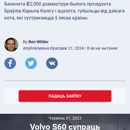
Банкнота ₡2,000 дэманструе былога прэзідэнта
Браўліа Карыла Калігу і ацэлота, тубыльцы від дзікага
кота, які сустракаецца ў лясах краіны.
By
Ben Wilder
Апублікавана Красавік 21, 2024 • 8 хв на чытанне
ПАДАЦЬ ЗАЯЎКУ
Чэрвень 01, 2023
Volvo S60 супраць