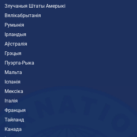
Злучаныя Штаты Амерыкі
Вялікабрытанія
Румынія
Ірландыя
Аўстралія
Грэцыя
Пуэрта-Рыка
Мальта
Іспанія
Мексіка
Італія
Францыя
Тайланд
Канада