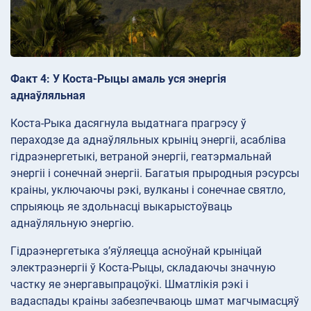
Факт 4: У Коста-Рыцы амаль уся энергія
аднаўляльная
Коста-Рыка дасягнула выдатнага прагрэсу ў
пераходзе да аднаўляльных крыніц энергіі, асабліва
гідраэнергетыкі, ветраной энергіі, геатэрмальнай
энергіі і сонечнай энергіі. Багатыя прыродныя рэсурсы
краіны, уключаючы рэкі, вулканы і сонечнае святло,
спрыяюць яе здольнасці выкарыстоўваць
аднаўляльную энергію.
Гідраэнергетыка з’яўляецца асноўнай крыніцай
электраэнергіі ў Коста-Рыцы, складаючы значную
частку яе энергавыпрацоўкі. Шматлікія рэкі і
вадаспады краіны забезпечваюць шмат магчымасцяў