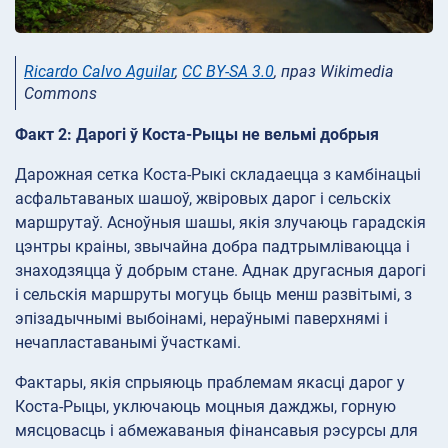
Ricardo Calvo Aguilar
,
CC BY-SA 3.0
, праз Wikimedia
Commons
Факт 2: Дарогі ў Коста-Рыцы не вельмі добрыя
Дарожная сетка Коста-Рыкі складаецца з камбінацыі
асфальтаваных шашоў, жвіровых дарог і сельскіх
маршрутаў. Асноўныя шашы, якія злучаюць гарадскія
цэнтры краіны, звычайна добра падтрымліваюцца і
знаходзяцца ў добрым стане. Аднак другасныя дарогі
і сельскія маршруты могуць быць менш развітымі, з
эпізадычнымі выбоінамі, нераўнымі паверхнямі і
нечапластаванымі ўчасткамі.
Фактары, якія спрыяюць праблемам якасці дарог у
Коста-Рыцы, уключаюць моцныя дажджы, горную
мясцовасць і абмежаваныя фінансавыя рэсурсы для