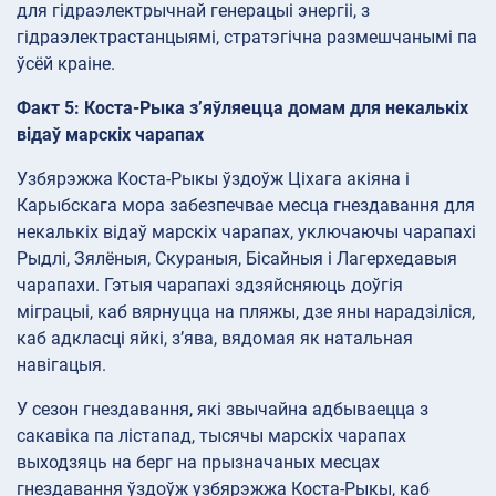
для гідраэлектрычнай генерацыі энергіі, з
гідраэлектрастанцыямі, стратэгічна размешчанымі па
ўсёй краіне.
Факт 5: Коста-Рыка з’яўляецца домам для некалькіх
відаў марскіх чарапах
Узбярэжжа Коста-Рыкы ўздоўж Ціхага акіяна і
Карыбскага мора забезпечвае месца гнездавання для
некалькіх відаў марскіх чарапах, уключаючы чарапахі
Рыдлі, Зялёныя, Скураныя, Бісайныя і Лагерхедавыя
чарапахи. Гэтыя чарапахі здзяйсняюць доўгія
міграцыі, каб вярнуцца на пляжы, дзе яны нарадзіліся,
каб адкласці яйкі, з’ява, вядомая як натальная
навігацыя.
У сезон гнездавання, які звычайна адбываецца з
сакавіка па лістапад, тысячы марскіх чарапах
выходзяць на берг на прызначаных месцах
гнездавання ўздоўж узбярэжжа Коста-Рыкы, каб