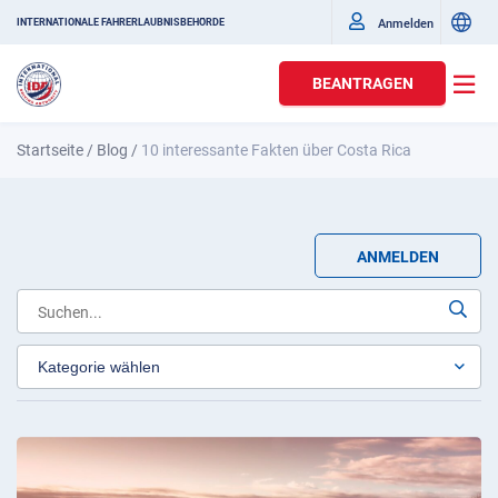
Anmelden
INTERNATIONALE FAHRERLAUBNISBEHÖRDE
BEANTRAGEN
Startseite
/
Blog
/
10 interessante Fakten über Costa Rica
ANMELDEN