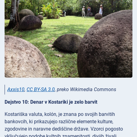
Axxis10
,
CC BY-SA 3.0
, preko Wikimedia Commons
Dejstvo 10: Denar v Kostariki je zelo barvit
Kostariška valuta, kolón, je znana po svojih barvitih
bankovcih, ki prikazujejo različne elemente kulture,
zgodovine in naravne dediščine države. Vzorci pogosto
vključujejo podobe kultnih znamenitosti, divjih živali,