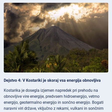
Dejstvo 4: V Kostariki je skoraj vsa energija obnovljiva
Kostarika je dosegla izjemen napredek pri prehodu na
obnovljive vire energije, predvsem hidroenergijo, vetrno
energijo, geotermalno energijo in sončno energijo. Bogati
naravni viri države, vključno z rekami, vulkani in sončnim