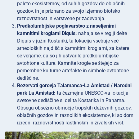
paleto ekosistemov, od suhih gozdov do oblačnih
gozdov, in je priznano za svojo izjemno biotsko
raznovrstnost in varstvene prizadevanja.
Predkolumbijske poglavarstvo z naseljenimi
kamnitimi kroglami Diquís:
nahaja se v regiji delte
Diquís v južni Kostariki, ta lokacija vsebuje več
arheoloških najdišč s kamnitimi kroglami, za katere
se verjame, da so jih ustvarile predkolumbijske
avtohtone kulture. Kamnite krogle se štejejo za
pomembne kulturne artefakte in simbole avtohtone
dediščine.
Rezervati gorovja Talamanca-La Amistad / Narodni
park La Amistad:
ta čezmejna UNESCO-va lokacija
svetovne dediščine si delita Kostarika in Panama.
Obsega obsežno območje tropskih deževnih gozdov,
oblačnih gozdov in raznolikih ekosistemov, ki so dom
izredni raznovrstnosti rastlinskih in živalskih vrst.