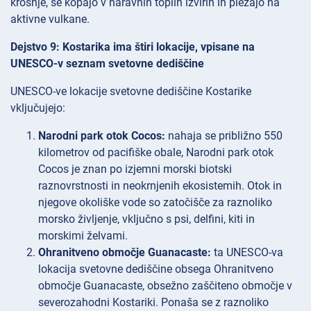
krošnje, se kopajo v naravnih toplih izvirih in plezajo na
aktivne vulkane.
Dejstvo 9: Kostarika ima štiri lokacije, vpisane na
UNESCO-v seznam svetovne dediščine
UNESCO-ve lokacije svetovne dediščine Kostarike
vključujejo:
Narodni park otok Cocos:
nahaja se približno 550
kilometrov od pacifiške obale, Narodni park otok
Cocos je znan po izjemni morski biotski
raznovrstnosti in neokrnjenih ekosistemih. Otok in
njegove okoliške vode so zatočišče za raznoliko
morsko življenje, vključno s psi, delfini, kiti in
morskimi želvami.
Ohranitveno območje Guanacaste:
ta UNESCO-va
lokacija svetovne dediščine obsega Ohranitveno
območje Guanacaste, obsežno zaščiteno območje v
severozahodni Kostariki. Ponaša se z raznoliko