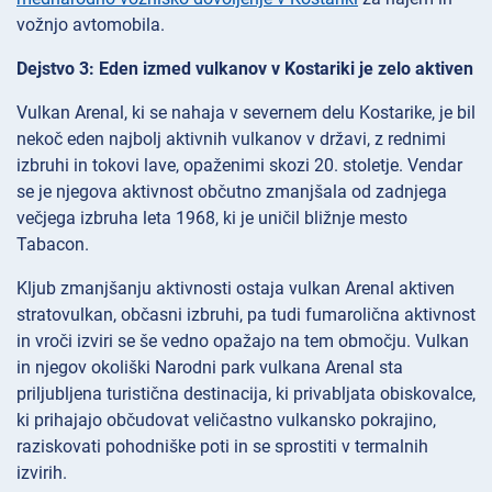
vožnjo avtomobila.
Dejstvo 3: Eden izmed vulkanov v Kostariki je zelo aktiven
Vulkan Arenal, ki se nahaja v severnem delu Kostarike, je bil
nekoč eden najbolj aktivnih vulkanov v državi, z rednimi
izbruhi in tokovi lave, opaženimi skozi 20. stoletje. Vendar
se je njegova aktivnost občutno zmanjšala od zadnjega
večjega izbruha leta 1968, ki je uničil bližnje mesto
Tabacon.
Kljub zmanjšanju aktivnosti ostaja vulkan Arenal aktiven
stratovulkan, občasni izbruhi, pa tudi fumarolična aktivnost
in vroči izviri se še vedno opažajo na tem območju. Vulkan
in njegov okoliški Narodni park vulkana Arenal sta
priljubljena turistična destinacija, ki privabljata obiskovalce,
ki prihajajo občudovat veličastno vulkansko pokrajino,
raziskovati pohodniške poti in se sprostiti v termalnih
izvirih.