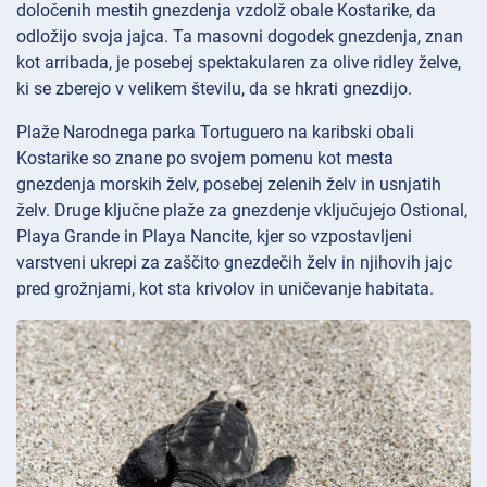
določenih mestih gnezdenja vzdolž obale Kostarike, da
odložijo svoja jajca. Ta masovni dogodek gnezdenja, znan
kot arribada, je posebej spektakularen za olive ridley želve,
ki se zberejo v velikem številu, da se hkrati gnezdijo.
Plaže Narodnega parka Tortuguero na karibski obali
Kostarike so znane po svojem pomenu kot mesta
gnezdenja morskih želv, posebej zelenih želv in usnjatih
želv. Druge ključne plaže za gnezdenje vključujejo Ostional,
Playa Grande in Playa Nancite, kjer so vzpostavljeni
varstveni ukrepi za zaščito gnezdečih želv in njihovih jajc
pred grožnjami, kot sta krivolov in uničevanje habitata.