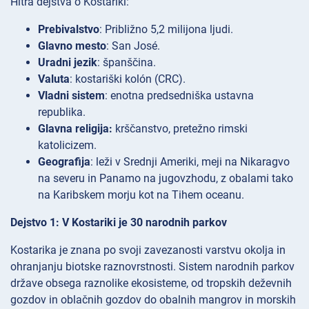
Hitra dejstva o Kostariki:
Prebivalstvo
: Približno 5,2 milijona ljudi.
Glavno mesto
: San José.
Uradni jezik
: španščina.
Valuta
: kostariški kolón (CRC).
Vladni sistem
: enotna predsedniška ustavna
republika.
Glavna religija:
krščanstvo, pretežno rimski
katolicizem.
Geografija
: leži v Srednji Ameriki, meji na Nikaragvo
na severu in Panamo na jugovzhodu, z obalami tako
na Karibskem morju kot na Tihem oceanu.
Dejstvo 1: V Kostariki je 30 narodnih parkov
Kostarika je znana po svoji zavezanosti varstvu okolja in
ohranjanju biotske raznovrstnosti. Sistem narodnih parkov
države obsega raznolike ekosisteme, od tropskih deževnih
gozdov in oblačnih gozdov do obalnih mangrov in morskih