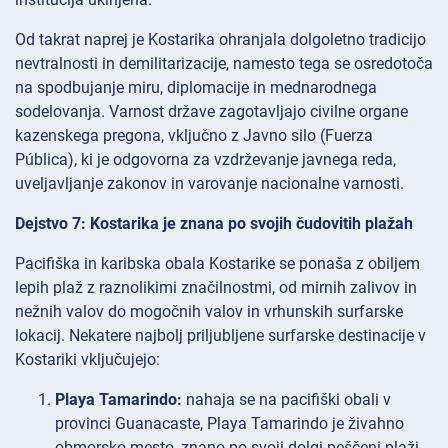
Od takrat naprej je Kostarika ohranjala dolgoletno tradicijo
nevtralnosti in demilitarizacije, namesto tega se osredotoča
na spodbujanje miru, diplomacije in mednarodnega
sodelovanja. Varnost države zagotavljajo civilne organe
kazenskega pregona, vključno z Javno silo (Fuerza
Pública), ki je odgovorna za vzdrževanje javnega reda,
uveljavljanje zakonov in varovanje nacionalne varnosti.
Dejstvo 7: Kostarika je znana po svojih čudovitih plažah
Pacifiška in karibska obala Kostarike se ponaša z obiljem
lepih plaž z raznolikimi značilnostmi, od mirnih zalivov in
nežnih valov do mogočnih valov in vrhunskih surfarske
lokacij. Nekatere najbolj priljubljene surfarske destinacije v
Kostariki vključujejo:
Playa Tamarindo:
nahaja se na pacifiški obali v
provinci Guanacaste, Playa Tamarindo je živahno
obmorsko mesto, znano po svoji dolgi peščeni plaži