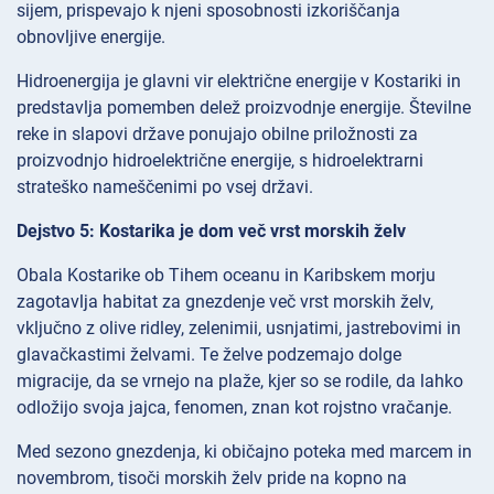
sijem, prispevajo k njeni sposobnosti izkoriščanja
obnovljive energije.
Hidroenergija je glavni vir električne energije v Kostariki in
predstavlja pomemben delež proizvodnje energije. Številne
reke in slapovi države ponujajo obilne priložnosti za
proizvodnjo hidroelektrične energije, s hidroelektrarni
strateško nameščenimi po vsej državi.
Dejstvo 5: Kostarika je dom več vrst morskih želv
Obala Kostarike ob Tihem oceanu in Karibskem morju
zagotavlja habitat za gnezdenje več vrst morskih želv,
vključno z olive ridley, zelenimii, usnjatimi, jastrebovimi in
glavačkastimi želvami. Te želve podzemajo dolge
migracije, da se vrnejo na plaže, kjer so se rodile, da lahko
odložijo svoja jajca, fenomen, znan kot rojstno vračanje.
Med sezono gnezdenja, ki običajno poteka med marcem in
novembrom, tisoči morskih želv pride na kopno na