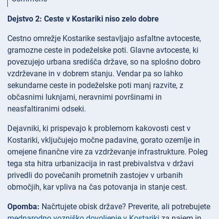
Dejstvo 2: Ceste v Kostariki niso zelo dobre
Cestno omrežje Kostarike sestavljajo asfaltne avtoceste,
gramozne ceste in podeželske poti. Glavne avtoceste, ki
povezujejo urbana središča države, so na splošno dobro
vzdrževane in v dobrem stanju. Vendar pa so lahko
sekundarne ceste in podeželske poti manj razvite, z
občasnimi luknjami, neravnimi površinami in
neasfaltiranimi odseki.
Dejavniki, ki prispevajo k problemom kakovosti cest v
Kostariki, vključujejo močne padavine, gorato ozemlje in
omejene finančne vire za vzdrževanje infrastrukture. Poleg
tega sta hitra urbanizacija in rast prebivalstva v državi
privedli do povečanih prometnih zastojev v urbanih
območjih, kar vpliva na čas potovanja in stanje cest.
Opomba:
Načrtujete obisk države? Preverite, ali potrebujete
mednarodno vozniško dovoljenje v Kostariki
za najem in