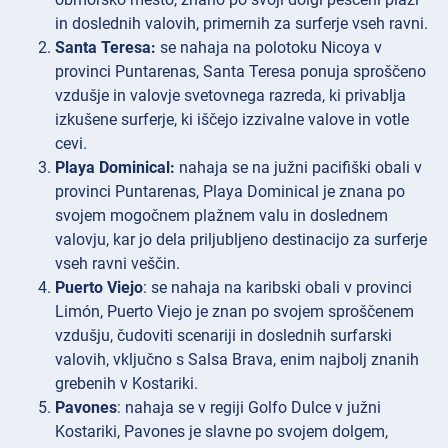
in doslednih valovih, primernih za surferje vseh ravni.
Santa Teresa:
se nahaja na polotoku Nicoya v
provinci Puntarenas, Santa Teresa ponuja sproščeno
vzdušje in valovje svetovnega razreda, ki privablja
izkušene surferje, ki iščejo izzivalne valove in votle
cevi.
Playa Dominical:
nahaja se na južni pacifiški obali v
provinci Puntarenas, Playa Dominical je znana po
svojem mogočnem plažnem valu in doslednem
valovju, kar jo dela priljubljeno destinacijo za surferje
vseh ravni veščin.
Puerto Viejo
: se nahaja na karibski obali v provinci
Limón, Puerto Viejo je znan po svojem sproščenem
vzdušju, čudoviti scenariji in doslednih surfarski
valovih, vključno s Salsa Brava, enim najbolj znanih
grebenih v Kostariki.
Pavones
: nahaja se v regiji Golfo Dulce v južni
Kostariki, Pavones je slavne po svojem dolgem,