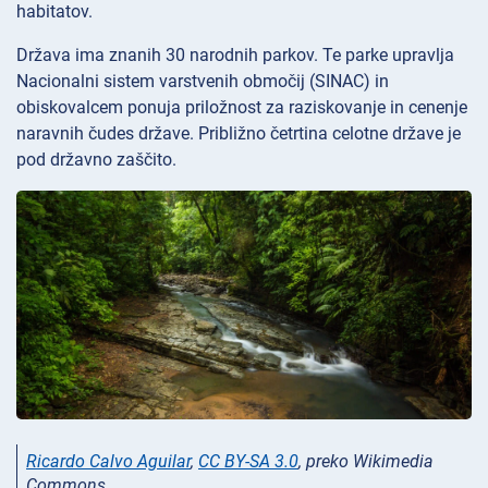
habitatov.
Država ima znanih 30 narodnih parkov. Te parke upravlja
Nacionalni sistem varstvenih območij (SINAC) in
obiskovalcem ponuja priložnost za raziskovanje in cenenje
naravnih čudes države. Približno četrtina celotne države je
pod državno zaščito.
Ricardo Calvo Aguilar
,
CC BY-SA 3.0
, preko Wikimedia
Commons