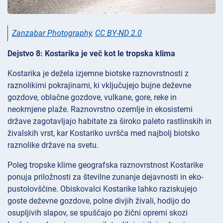
Zanzabar Photography
,
CC BY-ND 2.0
Dejstvo 8: Kostarika je več kot le tropska klima
Kostarika je dežela izjemne biotske raznovrstnosti z
raznolikimi pokrajinami, ki vključujejo bujne deževne
gozdove, oblačne gozdove, vulkane, gore, reke in
neokrnjene plaže. Raznovrstno ozemlje in ekosistemi
države zagotavljajo habitate za široko paleto rastlinskih in
živalskih vrst, kar Kostariko uvršča med najbolj biotsko
raznolike države na svetu.
Poleg tropske klime geografska raznovrstnost Kostarike
ponuja priložnosti za številne zunanje dejavnosti in eko-
pustolovščine. Obiskovalci Kostarike lahko raziskujejo
goste deževne gozdove, polne divjih živali, hodijo do
osupljivih slapov, se spuščajo po žični opremi skozi