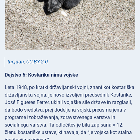
thejaan
,
CC BY 2.0
Dejstvo 6: Kostarika nima vojske
Leta 1948, po kratki državljanski vojni, znani kot kostariška
državljanska vojna, je novo izvoljeni predsednik Kostarike,
José Figueres Ferrer, ukinil vojaške sile države in razglasil,
da bodo sredstva, prej dodeljena vojski, preusmerjena v
programe izobraževanja, zdravstvenega varstva in
socialnega varstva. Ta odločitev je bila zapisana v 12.
členu kostariške ustave, ki navaja, da “je vojska kot stalna
institucija ukinjena.”