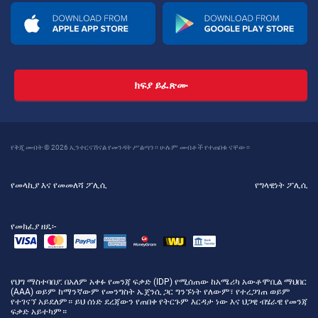
ክፍያ ይፈጽሙ
የቅጂ መብት © 2026 ኢንተርናሽናል የመንዳት ሥልጣን። ሁሉም መብቶች የተጠበቁ ናቸው።
የመላኪያ እና የመመለሻ ፖሊሲ
የግላዊነት ፖሊሲ
የመክፈያ ዘዴ፡-
የህግ ማስተባበያ
: በአለም አቀፉ የመንጃ ፍቃድ (IDP) የሚሰጠው ከአሜሪካ አውቶሞቢል ማህበር
(AAA) ወይም ከማንኛውም የመንግስት ኤጀንሲ ጋር ግንኙነት የለውም፣ የተረጋገጠ ወይም
የተገናኘ አይደለም። ይህ ሰነድ ደረጃውን የጠበቀ የትርጉም እርዳታ ነው እና ህጋዊ ብሄራዊ የመንጃ
ፍቃድ አይተካም።