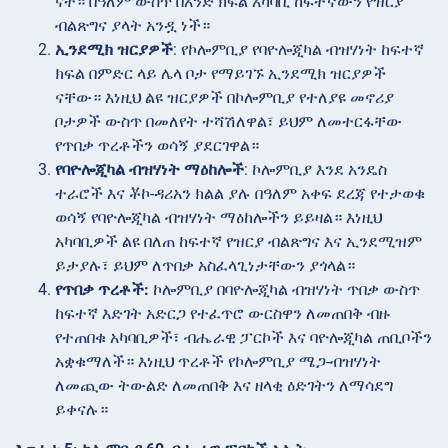
ናት። በዓለም ውስጥ በአንድ ክፍል አካባቢ ከፍተኛውን የዝርያ
ብልጽግና ያላት አንዷ ነች።
ኢንደሚክ ዝርያዎች
: የኮሎምቢያ የባዮሎጂካል ብዝሃነት ከፍተኛ
ክፍል በምድር ላይ ሌላ ቦታ የማይገኙ ኢንደሚክ ዝርያዎች
ናቸው። እነዚህ ልዩ ዝርያዎች በኮሎምቢያ የተለያዩ መኖሪያ
ቦታዎች ውስጥ በመለየት ተሻሽለዋል፣ ይህም ለመተርፋቸው
የጥበቃ ጥረቶችን ወሳኝ ያደርገዋል።
የባዮሎጂካል ብዝሃነት ማዕከሎች
: ኮሎምቢያ እንደ አንዴስ
ተራሮች እና ቾኮ-ዳሪአን ክልል ያሉ በዓለም አቀፍ ደረጃ የተታወቁ
ወሳኝ የባዮሎጂካል ብዝሃነት ማዕከሎችን ይይዛል። እነዚህ
አካባቢዎች ልዩ በለጠ ከፍተኛ የዝርያ ብልጽግና እና ኢንደሚዝም
ይታያሉ፣ ይህም ለጥበቃ አስፈላጊነታቸውን ያጎላል።
የጥበቃ ጥረቶች:
ኮሎምቢያ በባዮሎጂካል ብዝሃነት ጥበቃ ውስጥ
ከፍተኛ እድገት አድርጋ የተፈጥሮ ውርስዋን ለመጠበቅ ብዙ
የተጠበቁ አካባቢዎች፣ ብሔራዊ ፓርኮች እና ባዮሎጂካል ጠቢቦችን
አቋቁማለች። እነዚህ ጥረቶች የኮሎምቢያ ሜጋ-ብዝሃነት
ለመጪው ትውልድ ለመጠበቅ እና ዘላቂ ዕድገትን ለማሳደግ
ይቀናሉ።