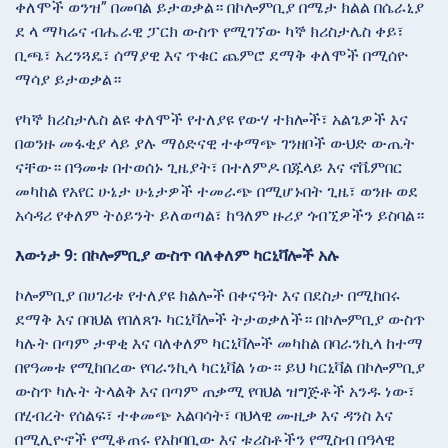
ቀለሞች ወንዝ” በመባል ይታወቃል። በኮሎምቢያ በሜታ ክልል በሴራኒያ
ደ ላ ማካሬና ብሔራዊ ፓርክ ውስጥ የሚገኘው ካኞ ክሪስታሌስ ቀይ፣
ቢጫ፣ አረንጓዴ፣ ሰማያዊ እና ጥቁር ጨምሮ ደማቅ ቀለሞች በሚሰዮ
ማሳያ ይታወቃል።
የካኞ ክሪስታሌስ ልዩ ቀለሞች የተለያዩ የውሃ ተክሎች፣ አልጌዎች እና
በወንዙ መፋቂያ ላይ ያሉ ማዕድናዊ ተቀማጭ ገንዘቦች ውህድ ውጤት
ናቸው። በዓመቱ በተወሰኑ ጊዜያት፣ በተለምዶ በጁላይ እና ኖቬምበር
መካከል የአየር ሁኔታ ሁኔታዎች ተመራጭ በሚሆኑበት ጊዜ፣ ወንዙ ወደ
አሳዳሪ የቀለም ትዕይንት ይለወጣል፣ ከዓለም ዙሪያ ጎብኚዎችን ይስባል።
እውነታ 9: በኮሎምቢያ ውስጥ ባለቀለም ካርኒቫሎች አሉ
ኮሎምቢያ በሀገሪቱ የተለያዩ ክልሎች በቀናዓት እና በደስታ በሚከበሩ
ደማቅ እና በባህል የበለጸጉ ካርኒቫሎች ትታወቃለች። በኮሎምቢያ ውስጥ
ካሉት በጣም ታዋቂ እና ባለቀለም ካርኒቫሎች መካከል በባራንኪላ ከተማ
በየዓመቱ የሚከበረው የባራንኪላ ካርኒቫል ነው። ይህ ካርኒቫል በኮሎምቢያ
ውስጥ ካሉት ትላልቅ እና በጣም ጠቃሚ የባህል ዝግጅቶች አንዱ ነው፣
በሂብረት የሰልፍ፣ ተቀመጭ አልባሳት፣ ባህላዊ ሙዚቃ እና ዳንስ እና
በሚሊዮኖች የሚቆጠሩ የአከባቢው እና ቱሪስቶችን የሚስብ በዓላዊ