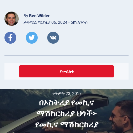
By
Ben Wilder
ታትሟል ሚያዚያ 06, 2024 • 5m ለንባብ
ያመልክቱ
ጥቅምት 23, 2017
በኦስትሪያ የመኪና
ማሽከርከሪያ ህጎች፦
የመኪና ማሽከርከሪያ