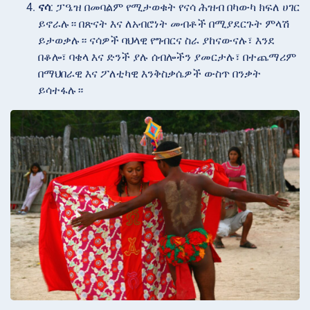
ናሳ
: ፓዔዝ በመባልም የሚታወቁት የናሳ ሕዝብ በካውካ ክፍለ ሀገር
ይኖራሉ። በጽናት እና ለአብሮነት መብቶች በሚያደርጉት ምላሽ
ይታወቃሉ። ናሳዎች ባህላዊ የግብርና ስራ ያከናውናሉ፣ እንደ
በቆሎ፣ ባቄላ እና ድንች ያሉ ሰብሎችን ያመርታሉ፣ በተጨማሪም
በማህበራዊ እና ፖለቲካዊ እንቅስቃሴዎች ውስጥ በንቃት
ይሳተፋሉ።