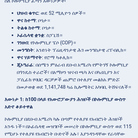
ስለ ኮሎምቢያ ፈጣን እውነታዎች፡
ህዝብ ቁጥር
: ወደ 52 ሚሊዮን ሰዎች።
ዋና ከተማ
: ቦጎታ።
ትልቁ ከተማ
: ቦጎታ።
ኦፊሴላዊ ቋንቋ
: ስፓኒሽ።
ገንዘብ
: የኮሎምቢያ ፔሶ (COP)።
መንግስት
: አንድነት ፕሬዚዳንታዊ ሕገ መንግስታዊ ሪፐብሊክ።
ዋና ሃይማኖት
: የሮማ ካቶሊክ።
ጂኦግራፊ
: በሰሜን ምዕራብ ደቡብ አሜሪካ የምትገኝ ኮሎምቢያ
በዓንዴስ ተራሮች፣ በአማዞን ዝናብ ጫካ እና በካሪቢያን እና
ፓሲፊክ የባህር ዳርቻዎች ጨምሮ በተለያየ መልክአ ምድሯ
በመታወቋ ወደ 1,141,748 ካሬ ኪሎሜትር አካባቢ ትሸፍናለች።
እውነታ 1: ከ100 በላይ የአውሮፓውያን ሕዝቦች በኮሎምቢያ ውስጥ
አድኖ ቆይተዋል
ኮሎምቢያ በደቡብ አሜሪካ ካሉ በጣም የተለያዩ የአብሮነት ሕዝቦች
አንዱ ነች። በኦፊሴላዊ መዝገቦች መሠረት በኮሎምቢያ ውስጥ ወደ 115
የሚሆኑ የተለያዩ የአብሮነት ቡድኖች አሉ፣ እያንዳንዳቸው የራሳቸው