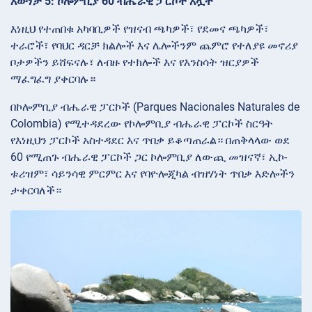
እውነታ 5: ኮሎምቢያ 60 ብሔራዊ ፓርኮች አሏት
እነዚህ የተጠበቁ አካባቢዎች የዝናብ ጫካዎች፣ የደመና ጫካዎች፣
ተራሮች፣ የባህር ዳርቻ ክልሎች እና ሌሎችንም ጨምሮ የተለያዩ መኖሪያ
ቦታዎችን ይሸፍናሉ፣ ለብዙ የተክሎች እና የእንስሳት ዝርያዎች
ማፈግፈግ ያቀርባሉ።
በኮሎምቢያ ብሔራዊ ፓርኮች (Parques Nacionales Naturales de
Colombia) የሚተዳደረው የኮሎምቢያ ብሔራዊ ፓርኮች ስርዓት
የእነዚህን ፓርኮች አስተዳደር እና ጥበቃ ይቆጣጠራል። በጠቅላላው ወደ
60 የሚጠጉ ብሔራዊ ፓርኮች ጋር ኮሎምቢያ ለውጪ መዝናኛ፣ ኢኮ-
ቱሪዝም፣ ሳይንሳዊ ምርምር እና የባዮሎጂካል ብዝሃነት ጥበቃ እድሎችን
ታቀርባለች።