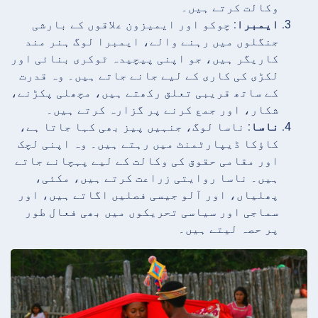
وکالت کرتے ہیں۔
ایمبرا
: چوکو اور ایمیزون علاقوں کے بارشی
جنگلوں میں رہنے والے، ایمبرا لوگ ہنر مند
کاریگر ہیں، جو اپنی پیچیدہ ٹوکری بنائی اور
لکڑی کی کاری کے لیے جانے جاتے ہیں۔ وہ قدرت
کے ساتھ قریبی تعلق رکھتے ہیں، مچھلی پکڑنے،
شکار، اور جمع کرنے پر گزارہ کرتے ہیں۔
ناسا
: ناسا لوگ، جنہیں پیز بھی کہا جاتا ہے،
کاؤکا ڈیپارٹمنٹ میں رہتے ہیں۔ وہ اپنی لچک
اور مقامی حقوق کی وکالت کے لیے پہچانے جاتے
ہیں۔ ناسا روایتی زراعت کرتے ہیں، مکئی،
پھلیاں، اور آلو جیسی فصلیں اگاتے ہیں، اور
سماجی اور سیاسی تحریکوں میں بھی فعال طور
پر حصہ لیتے ہیں۔