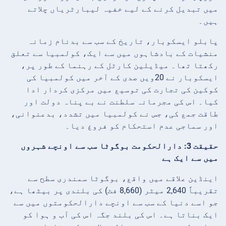
میں تبدیل کرنے کے لیے خفیہ لیبارٹریاں چلاتے
ہیں۔
پابلو ایسکوبار، تاریخ کے سب سے بدنام زمانہ
منشیات کے بادشاہوں میں سے ایک، کولمبیا سے تعلق
رکھتا تھا۔ میڈیلین کارٹل کے رہنما کے طور پر،
ایسکوبار نے 20ویں صدی کے آخر میں کولمبیا کی
کوکین کی تجارت کی توسیع میں مرکزی کردار ادا
کیا۔ اس کی مجرمانہ سلطنت نے بے پناہ دولت اور
طاقت جمع کی، جس نے کولمبیا میں تشدد، بدعنوانی،
اور سماجی عدم استحکام کو فروغ دیا۔
حقیقت 3: دارالحکومت بوگوٹا سب سے اونچے شہروں
میں سے ایک ہے
اینڈین علاقے میں واقع، بوگوٹا سمندری سطح سے
تقریباً 2,640 میٹر (8,660 فٹ) کی بلندی پر بیٹھا ہے،
جو اسے دنیا کے سب سے اونچے دارالحکومتوں میں سے
ایک بناتا ہے۔ اس کی بلند جگہ اس کی آب و ہوا کو