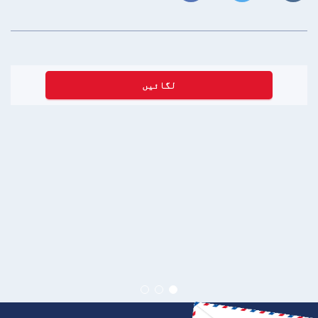
لگائیں