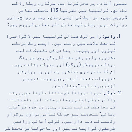
متنوع آبادی پر فخر کرتا ہے۔ سرکاری ریکارڈ کے
مطابق، کولمبیا میں تقریباً 115 مختلف مقامی
گروپس ہیں، ہر ایک کی اپنی زبان، رسم و رواج، اور
روایات ہیں۔ یہاں کچھ قابل ذکر مقامی گروپس ہیں:
وایو
: وایو لوگ شمالی کولمبیا میں لا گواجیرا
کے خشک علاقے میں رہتے ہیں۔ اپنے رنگ برنگے
کپڑوں اور پیچیدہ بنائی کی تکنیک کے لیے
مشہور، وایو ہنر مند کاریگر ہیں جو رنگ
برنگے موچیلاز (بیگز) اور جھولے بناتے ہیں۔
ان کا مادر سری معاشرہ ہے اور وہ روایتی
تقریبات منعقد کرتے ہیں، جیسے نوجوان
لڑکیوں کے لیے “یونا” رسم۔
کوگی
: سیرا نیواڈا ڈی سانتا مارتا میں رہنے
والے، کوگی اپنی روحانی حکمت اور ماحولیات
کی محافظت کے لیے مشہور ہیں۔ وہ خود کو “بڑے
بھائی” سمجھتے ہیں جو کائناتی توازن برقرار
رکھنے کے ذمہ دار ہیں۔ کوگی آبائی زراعتی
طریقوں کو اپناتے ہیں اور ماحولیاتی تحفظ کی