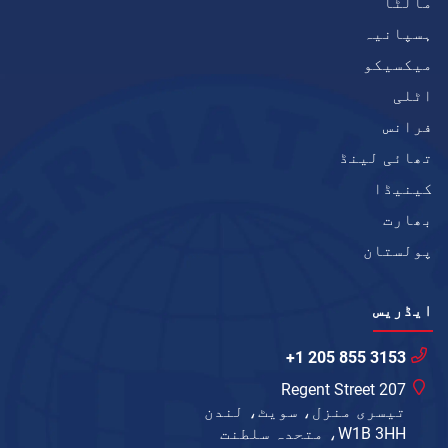
مالٹا
ہسپانیہ
میکسیکو
اٹلی
فرانس
تھائی لینڈ
کینیڈا
بھارت
پولستان
ایڈریس
+1 205 855 3153
207 Regent Street
تیسری منزل، سویٹ، لندن
W1B 3HH، متحدہ سلطنت