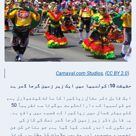
Carnaval.com Studios
,
(CC BY 2.0)
حقیقت 10: کولمبیا میں ایک زیر زمین گرجا گھر ہے
ایک قابل ذکر مثال زپاکیرا کا سالٹ کیتھیڈرل ہے،
جو کولمبیا کے دارالحکومت بوگوٹا سے تقریباً 50
کلومیٹر شمال میں زپاکیرا کے قصبے میں واقع ہے۔
یہ قابل ذکر زیر زمین گرجا گھر نمک کی کان کی
سرنگوں کے اندر کندہ کیا گیا ہے، جو متاثر کن فن
تعمیر، مجسمے، اور مذہبی علامات کا مظاہرہ کرتا