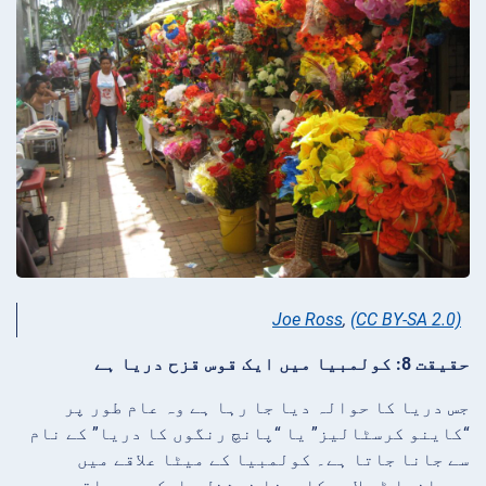
Joe Ross
,
(CC BY-SA 2.0)
حقیقت 8: کولمبیا میں ایک قوس قزح دریا ہے
جس دریا کا حوالہ دیا جا رہا ہے وہ عام طور پر
“کاینو کرسٹالیز” یا “پانچ رنگوں کا دریا” کے نام
سے جانا جاتا ہے۔ کولمبیا کے میٹا علاقے میں
سیرانیا ڈی لا میکارینا نیشنل پارک میں واقع،