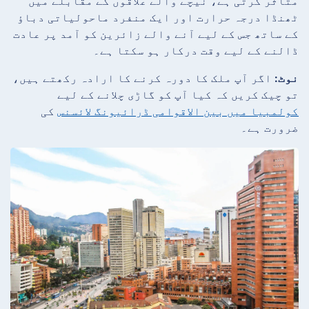
متاثر کرتی ہے، نیچے والے علاقوں کے مقابلے میں
ٹھنڈا درجہ حرارت اور ایک منفرد ماحولیاتی دباؤ
کے ساتھ جس کے لیے آنے والے زائرین کو آمد پر عادت
ڈالنے کے لیے وقت درکار ہو سکتا ہے۔
نوٹ:
اگر آپ ملک کا دورہ کرنے کا ارادہ رکھتے ہیں،
تو چیک کریں کہ کیا آپ کو گاڑی چلانے کے لیے
کولمبیا میں بین الاقوامی ڈرائیونگ لائسنس
کی
ضرورت ہے۔