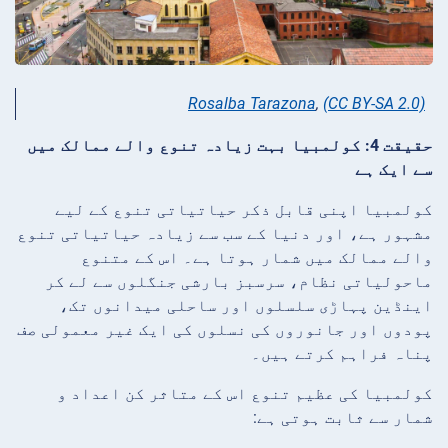
Rosalba Tarazona
,
(CC BY-SA 2.0)
حقیقت 4: کولمبیا بہت زیادہ تنوع والے ممالک میں
سے ایک ہے
کولمبیا اپنی قابل ذکر حیاتیاتی تنوع کے لیے
مشہور ہے، اور دنیا کے سب سے زیادہ حیاتیاتی تنوع
والے ممالک میں شمار ہوتا ہے۔ اس کے متنوع
ماحولیاتی نظام، سرسبز بارشی جنگلوں سے لے کر
اینڈین پہاڑی سلسلوں اور ساحلی میدانوں تک،
پودوں اور جانوروں کی نسلوں کی ایک غیر معمولی صف
پناہ فراہم کرتے ہیں۔
کولمبیا کی عظیم تنوع اس کے متاثر کن اعداد و
شمار سے ثابت ہوتی ہے: