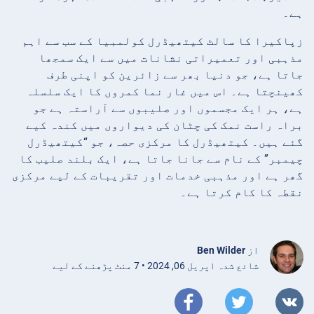
ہے۔
زپاکیرا کا سالٹ کیتھیڈرل کولمبیا کے سب سے اہم
مذہبی اور تعمیراتی نشانات میں سے ایک سمجھا
جاتا ہے، جو دنیا بھر سے زائرین کو اپنی طرف
کھینچتا ہے۔ اس میں غار نما کمروں کا ایک سلسلہ
ہے، ہر ایک مجسموں اور صلیبوں سے آراستہ ہے جو
براہ راست نمک کی چٹان کی دیواروں میں کندہ کیے
گئے ہیں۔ کیتھیڈرل کا مرکزی حصہ، جو “کیتھیڈرل
چیمبر” کے نام سے جانا جاتا ہے، ایک بلند صلیب کا
گھر ہے اور مذہبی خدمات اور تقریبات کے لیے مرکزی
نقطہ کا کام کرتا ہے۔
از
Ben Wilder
شائع شدہ اپریل 06, 2024 • 7 منٹ پڑھنے کے لیے