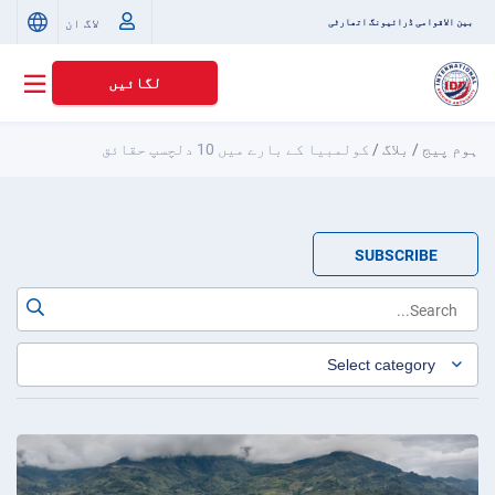
لاگ ان
بین الاقوامی ڈرائیونگ اتھارٹی
لگائیں
ہوم پیج
/
بلاگ
/
کولمبیا کے بارے میں 10 دلچسپ حقائق
SUBSCRIBE