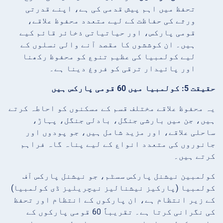
تحفظ میں اہم پیش قدمی کی ہے، اپنے قدرتی
ورثے کی حفاظت کے لیے متعدد محفوظ علاقے،
قومی پارکس، اور حیاتیاتی ذخائر قائم کیے
ہیں۔ ان کوششوں کا مقصد آنے والی نسلوں کے
لیے کولمبیا کی عظیم تنوع کو محفوظ رکھنا
اور پائیدار ترقی کو فروغ دینا ہے۔
حقیقت 5: کولمبیا میں 60 قومی پارکس ہیں
یہ محفوظ علاقے مختلف قسم کے مسکنوں کو احاطہ کرتے
ہیں، جن میں بارشی جنگل، بادلی جنگل، پہاڑ،
ساحلی علاقے، اور مزید شامل ہیں، جو پودوں اور
جانوروں کی متعدد انواع کے لیے پناہ گاہ فراہم
کرتے ہیں۔
کولمبین نیشنل پارکس سسٹم، جو نیشنل پارکس آف
کولمبیا (پارکیز نیشنالیز نیچریلیز ڈی کولمبیا)
کے زیر انتظام ہے، ان پارکوں کے انتظام اور تحفظ
کی نگرانی کرتا ہے۔ تقریباً 60 قومی پارکوں کے