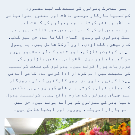
اپنی متحرک پھولوں کی صنعت کے لیے مشہور،
کولمبیا سازگار موسمی حالات اور متنوع جغرافیائی
مناظر پر فخر کرتا ہے جو پھولوں کی کاشت اور
برآمد میں اس کی کامیابی میں حصہ ڈالتے ہیں۔ یہ
ملک پھولوں کی وسیع اقسام اگاتا ہے، جن میں گلاب،
کارنیشن، گلداؤدی، اور آرکڈ شامل ہیں۔ یہ پھول
اپنی کیفیت، تازگی، اور تنوع کے لیے مشہور ہیں،
جو گھریلو اور بین الاقوامی دونوں بازاروں کی
ضروریات پورا کرتے ہیں۔ پھولوں کی صنعت کولمبیا
کی معیشت میں اہم کردار ادا کرتی ہے، کافی آمدنی
پیدا کرتی ہے اور ہزاروں کارکنوں کے لیے روزگار
کے مواقع فراہم کرتی ہے، خاص طور پر دیہی علاقوں
میں جہاں پھولوں کے فارم واقع ہیں۔ کولمبین پھول
دنیا بھر کی منزلوں کو برآمد ہوتے ہیں، جن میں
اہم بازار امریکہ، یورپ، اور ایشیا شامل ہیں۔