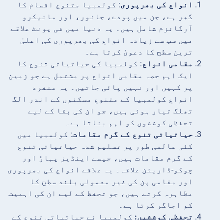
انواع کی بھرپوری
: کولمبیا متنوع اقسام کا
گھر ہے، جن میں پودے، جانور، اور مائیکرو
آرگانزم شامل ہیں۔ یہ دنیا میں فی یونٹ علاقے
میں سب سے زیادہ انواع کی بھرپوری کی اعلیٰ
ترین سطح کا دعویٰ کرتا ہے۔
مقامی انواع
: کولمبیا کی حیاتیاتی تنوع کا
ایک اہم حصہ مقامی انواع پر مشتمل ہے جو زمین
پر کہیں اور نہیں پائی جاتیں۔ یہ منفرد
انواع کولمبیا کے متنوع مسکنوں کے اندر الگ
تھلگ تیار ہوئی ہیں، جو ان کی بقا کے لیے
تحفظی کوششوں کو اہم بناتا ہے۔
حیاتیاتی تنوع کے گرم مقامات
: کولمبیا میں
کئی عالمی طور پر تسلیم شدہ حیاتیاتی تنوع
کے گرم مقامات ہیں، جیسے اینڈیز پہاڑ اور
چوکو-ڈاریئن علاقہ۔ یہ علاقے انواع کی بھرپوری
اور مقامی پن کی غیر معمولی بلند سطح کا
مظاہرہ کرتے ہیں، جو تحفظ کے لیے ان کی اہمیت
کو اجاگر کرتا ہے۔
تحفظی کوششیں:
کولمبیا نے حیاتیاتی تنوع کے