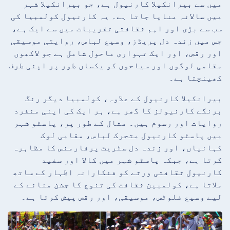
میں سے بیرانکیلا کارنیول ہے، جو بیرانکیلا شہر
میں سالانہ منایا جاتا ہے۔ یہ کارنیول کولمبیا کی
سب سے بڑی اور اہم ثقافتی تقریبات میں سے ایک ہے،
جس میں زندہ دل پریڈز، وسیع لباس، روایتی موسیقی
اور رقص، اور ایک تہواری ماحول شامل ہے جو لاکھوں
مقامی لوگوں اور سیاحوں کو یکساں طور پر اپنی طرف
کھینچتا ہے۔
بیرانکیلا کارنیول کے علاوہ، کولمبیا دیگر رنگ
برنگے کارنیولز کا گھر ہے، ہر ایک کی اپنی منفرد
روایات اور رسوم ہیں۔ مثال کے طور پر، پاسٹو شہر
میں پاسٹو کارنیول متحرک لباس، مقامی لوک
کہانیاں، اور زندہ دل سٹریٹ پرفارمنس کا مظاہرہ
کرتا ہے، جبکہ پاسٹو شہر میں کالا اور سفید
کارنیول ثقافتی ورثے کو فنکارانہ اظہار کے ساتھ
ملاتا ہے، کولمبین ثقافت کی تنوع کا جشن منانے کے
لیے وسیع فلوٹس، موسیقی، اور رقص پیش کرتا ہے۔