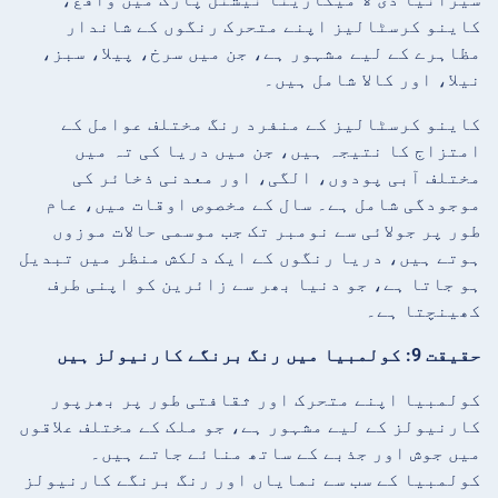
کاینو کرسٹالیز اپنے متحرک رنگوں کے شاندار
مظاہرے کے لیے مشہور ہے، جن میں سرخ، پیلا، سبز،
نیلا، اور کالا شامل ہیں۔
کاینو کرسٹالیز کے منفرد رنگ مختلف عوامل کے
امتزاج کا نتیجہ ہیں، جن میں دریا کی تہ میں
مختلف آبی پودوں، الگی، اور معدنی ذخائر کی
موجودگی شامل ہے۔ سال کے مخصوص اوقات میں، عام
طور پر جولائی سے نومبر تک جب موسمی حالات موزوں
ہوتے ہیں، دریا رنگوں کے ایک دلکش منظر میں تبدیل
ہو جاتا ہے، جو دنیا بھر سے زائرین کو اپنی طرف
کھینچتا ہے۔
حقیقت 9: کولمبیا میں رنگ برنگے کارنیولز ہیں
کولمبیا اپنے متحرک اور ثقافتی طور پر بھرپور
کارنیولز کے لیے مشہور ہے، جو ملک کے مختلف علاقوں
میں جوش اور جذبے کے ساتھ منائے جاتے ہیں۔
کولمبیا کے سب سے نمایاں اور رنگ برنگے کارنیولز