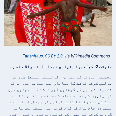
Tanenhaus
,
CC BY 2.0
, via Wikimedia Commons
حقیقت 2: کولمبیا بنیادی کوکا اگانے والا ملک ہے
مختلف رپورٹس کے مطابق، کولمبیا مستقل طور پر
عالمی کوکا کاشت کا نمایاں حصہ بناتا ہے، جس کا
تخمینہ تباہی کی کوششوں اور کاشت کے نمونوں میں
تبدیلیوں کی وجہ سے وقت کے ساتھ بدلتا رہتا ہے۔
ملک کی وسیع کوکا کاشت کوکین کی پیداوار کے لیے
بنیادی خام مال کا کام کرتی ہے، منظم مجرمانہ
گروپس کوکا کے پتوں کو کوکین ہائیڈرو کلورائیڈ