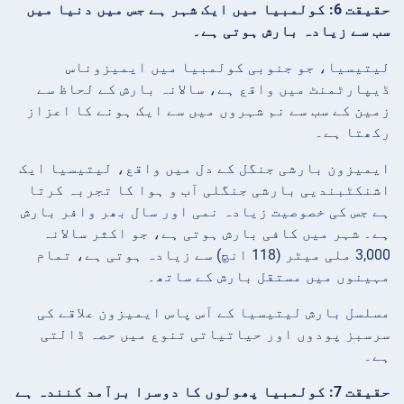
حقیقت 6: کولمبیا میں ایک شہر ہے جس میں دنیا میں
سب سے زیادہ بارش ہوتی ہے۔
لیتیسیا، جو جنوبی کولمبیا میں ایمیزوناس
ڈیپارٹمنٹ میں واقع ہے، سالانہ بارش کے لحاظ سے
زمین کے سب سے نم شہروں میں سے ایک ہونے کا اعزاز
رکھتا ہے۔
ایمیزون بارشی جنگل کے دل میں واقع، لیتیسیا ایک
اشنکٹبندیی بارشی جنگلی آب و ہوا کا تجربہ کرتا
ہے جس کی خصوصیت زیادہ نمی اور سال بھر وافر بارش
ہے۔ شہر میں کافی بارش ہوتی ہے، جو اکثر سالانہ
3,000 ملی میٹر (118 انچ) سے زیادہ ہوتی ہے، تمام
مہینوں میں مستقل بارش کے ساتھ۔
مسلسل بارش لیتیسیا کے آس پاس ایمیزون علاقے کی
سرسبز پودوں اور حیاتیاتی تنوع میں حصہ ڈالتی
ہے۔
حقیقت 7: کولمبیا پھولوں کا دوسرا برآمد کنندہ ہے