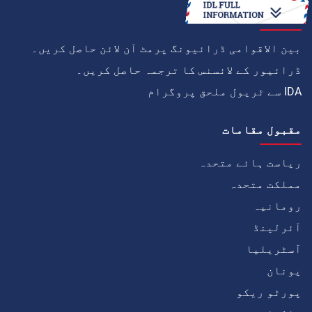
کیسے
بین الاقوامی ڈرائیونگ پرمٹ آن لائن حاصل کریں۔
ڈرائیور کے لائسنس کا ترجمہ حاصل کریں۔
IDA سے ٹریول ملحق پروگرام
مقبول مقامات
ریاست ہائے متحدہ
مملکت متحدہ
رومانیہ
آئرلینڈ
آسٹریلیا
یونان
پورٹو ریکو