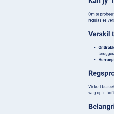
Kan jy ‘
Om te probeer 
regulasies ver
Verskil 
Onttrek
terugges
Herroep
Regspro
Vir kort besoe
wag op ‘n hofb
Belangr