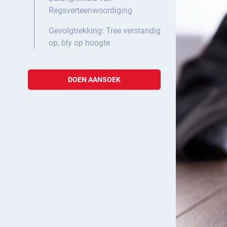
Regsverteenwoordiging
Gevolgtrekking: Tree verstandig
op, bly op hoogte
DOEN AANSOEK