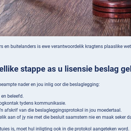
rs en buitelanders is ewe verantwoordelik kragtens plaaslike we
llike stappe as u lisensie beslag ge
beampte nader en jou inlig oor die beslaglegging:
 en beleefd.
ogkontak tydens kommunikasie.
‘n afskrif van die beslagleggingsprotokol in jou moedertaal.
elik aan of jy nie met die besluit saamstem nie en maak seker 
tuies is, moet hul inligting ook in die protokol aangeteken word.