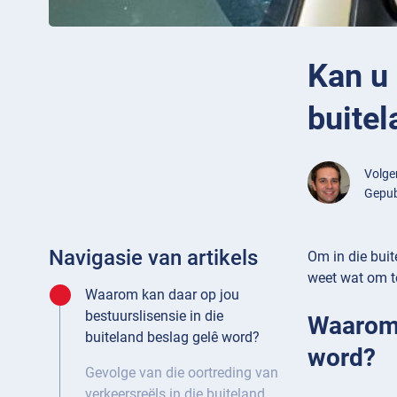
Kan u 
buitel
Volg
Gepubl
Navigasie van artikels
Om in die buit
weet wat om te
Waarom kan daar op jou
bestuurslisensie in die
Waarom 
buiteland beslag gelê word?
word?
Gevolge van die oortreding van
verkeersreëls in die buiteland