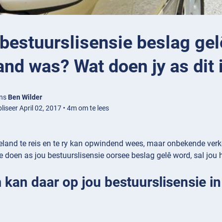
bestuurslisensie beslag gelê
and was? Wat doen jy as dit 
ens
Ben Wilder
iseer April 02, 2017 • 4m om te lees
eland te reis en te ry kan opwindend wees, maar onbekende verk
 doen as jou bestuurslisensie oorsee beslag gelê word, sal jou h
kan daar op jou bestuurslisensie in 