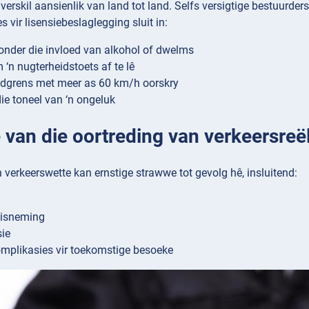
verskil aansienlik van land tot land. Selfs versigtige bestuurde
 vir lisensiebeslaglegging sluit in:
onder die invloed van alkohol of dwelms
 ‘n nugterheidstoets af te lê
dgrens met meer as 60 km/h oorskry
die toneel van ‘n ongeluk
van die oortreding van verkeersreël
 verkeerswette kan ernstige strawwe tot gevolg hê, insluitend:
nisneming
ie
plikasies vir toekomstige besoeke