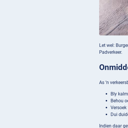
Let wel: Burge
Padverkeer.
Onmidde
As ‘n verkeers
Bly kalm
Behou o
Versoek 
Dui duid
Indien daar ge