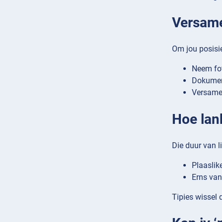
Versame
Om jou posisie
Neem fot
Dokument
Versamel
Hoe lan
Die duur van l
Plaaslik
Erns van
Tipies wissel 