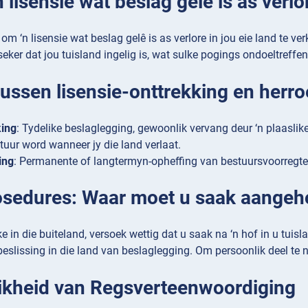
n lisensie wat beslag gelê is as verlo
om ‘n lisensie wat beslag gelê is as verlore in jou eie land te ve
seker dat jou tuisland ingelig is, wat sulke pogings ondoeltreff
tussen lisensie-onttrekking en herr
king
: Tydelike beslaglegging, gewoonlik vervang deur ‘n plaaslike 
tuur word wanneer jy die land verlaat.
ing
: Permanente of langtermyn-opheffing van bestuursvoorregte, w
sedures: Waar moet u saak aangeh
ke in die buiteland, versoek wettig dat u saak na ‘n hof in u tui
eslissing in die land van beslaglegging. Om persoonlik deel te
ikheid van Regsverteenwoordiging