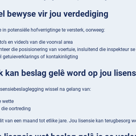
l bewyse vir jou verdediging
 in potensiële hofverrigtinge te versterk, oorweeg:
o’s en video’s van die voorval area
eer die posisionering van voertuie, insluitend die inspekteur s
 getuieverklarings of kontakinligting
k kan beslag gelê word op jou lisens
isensiebeslaglegging wissel na gelang van:
e wette
 die oortreding
dit van een maand tot etlike jare. Jou lisensie kan terugbesorg w