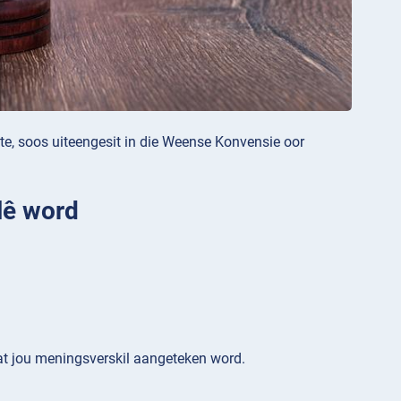
tte, soos uiteengesit in die Weense Konvensie oor
lê word
dat jou meningsverskil aangeteken word.