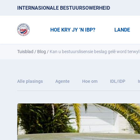
INTERNASIONALE BESTUURSOWERHEID
HOE KRY JY ’N IBP?
LANDE
Tuisblad
/
Blog
/
Kan u bestuurslisensie beslag gelê word terwyl 
Alle plasings
Agente
Hoe om
IDL/IDP
I