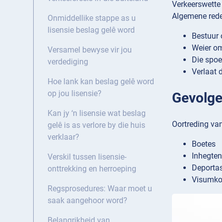
Verkeerswette 
Algemene redes
Onmiddellike stappe as u
lisensie beslag gelê word
Bestuur 
Weier om
Versamel bewyse vir jou
Die spoe
verdediging
Verlaat 
Hoe lank kan beslag gelê word
op jou lisensie?
Gevolge 
Kan jy ‘n lisensie wat beslag
Oortreding van
gelê is as verlore by die huis
verklaar?
Boetes
Inhegte
Verskil tussen lisensie-
Deportas
onttrekking en herroeping
Visumkom
Regsprosedures: Waar moet u
saak aangehoor word?
Belangrikheid van