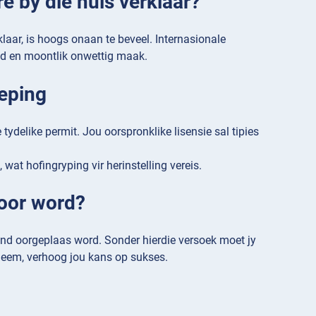
re by die huis verklaar?
rklaar, is hoogs onaan te beveel. Internasionale
end en moontlik onwettig maak.
oeping
tydelike permit. Jou oorspronklike lisensie sal tipies
at hofingryping vir herinstelling vereis.
oor word?
sland oorgeplaas word. Sonder hierdie versoek moet jy
 neem, verhoog jou kans op sukses.