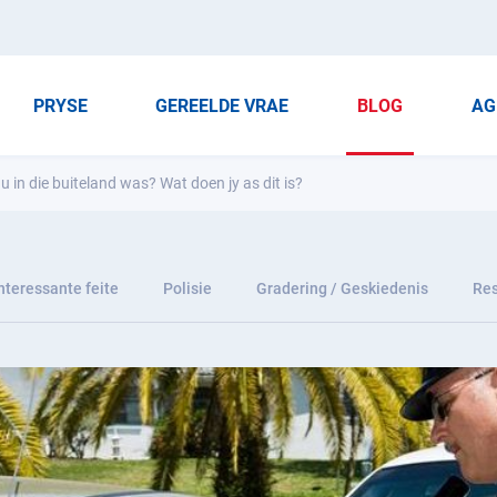
PRYSE
GEREELDE VRAE
BLOG
AG
u in die buiteland was? Wat doen jy as dit is?
nteressante feite
Polisie
Gradering / Geskiedenis
Res