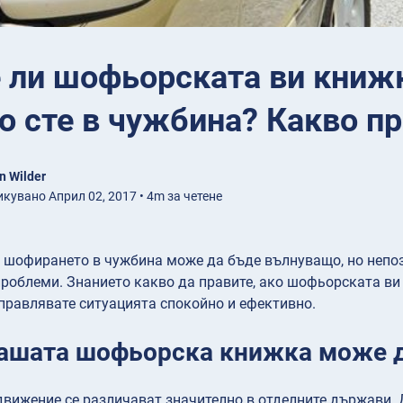
ли шофьорската ви книжк
о сте в чужбина? Какво пра
n Wilder
кувано Април 02, 2017 • 4m за четене
 шофирането в чужбина може да бъде вълнуващо, но непоз
роблеми. Знанието какво да правите, ако шофьорската ви
правлявате ситуацията спокойно и ефективно.
ашата шофьорска книжка може д
движение се различават значително в отделните държави.