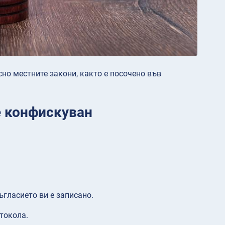
но местните закони, както е посочено във
е конфискуван
съгласието ви е записано.
токола.