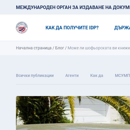
МЕЖДУНАРОДЕН ОРГАН ЗА ИЗДАВАНЕ НА ДОКУМЕН
КАК ДА ПОЛУЧИТЕ IDP?
ДЪРЖ
Начална страница
/
Блог
/
Може ли шофьорската ви книжка 
Всички публикации
Агенти
Как да
МСУМП