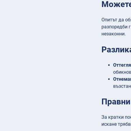
Можете 
Опитът да об
разпоредби г
незаконни.
Разлик
Оттегл
обикнов
Отнема
възстан
Правни
За кратки по
искане трябв