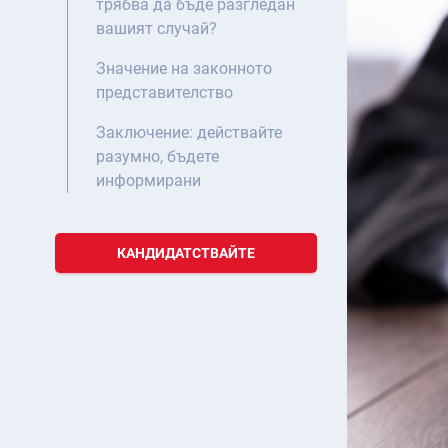
трябва да бъде разгледан
вашият случай?
Значение на законното
представителство
Заключение: действайте
разумно, бъдете
информирани
КАНДИДАТСТВАЙТЕ