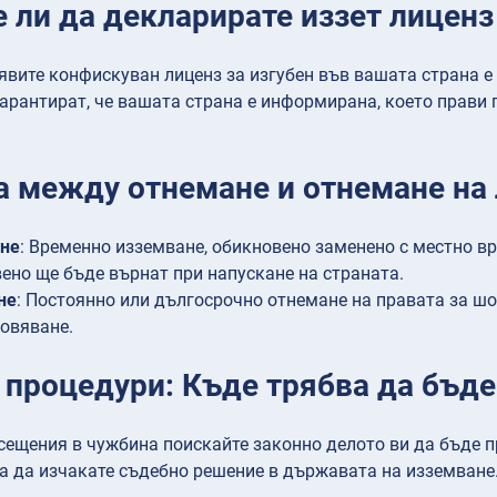
ли да декларирате иззет лиценз 
явите конфискуван лиценз за изгубен във вашата страна 
арантират, че вашата страна е информирана, което прави
а между отнемане и отнемане на
яне
: Временно изземване, обикновено заменено с местно в
ено ще бъде върнат при напускане на страната.
не
: Постоянно или дългосрочно отнемане на правата за шо
овяване.
 процедури: Къде трябва да бъде
сещения в чужбина поискайте законно делото ви да бъде п
а да изчакате съдебно решение в държавата на изземване.