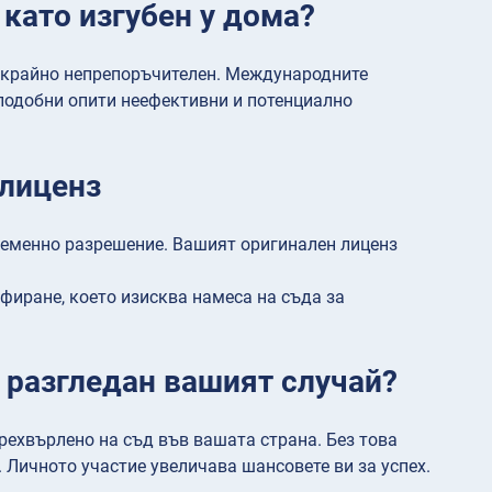
като изгубен у дома?
е крайно непрепоръчителен. Международните
 подобни опити неефективни и потенциално
 лиценз
ременно разрешение. Вашият оригинален лиценз
фиране, което изисква намеса на съда за
 разгледан вашият случай?
рехвърлено на съд във вашата страна. Без това
 Личното участие увеличава шансовете ви за успех.