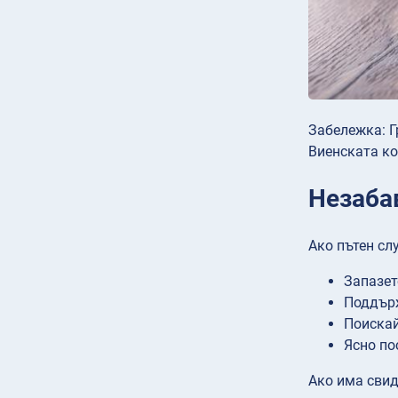
Забележка: Г
Виенската ко
Незаба
Ако пътен сл
Запазет
Поддърж
Поискай
Ясно по
Ако има свид