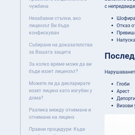
с непредвиде
чужбина
Шофиран
Незабавни стъпки, ако
Отказ о
лицензът Ви бъде
Превиша
конфискуван
Напуска
Събиране на доказателства
за Вашата защита
Послед
За колко време може да ви
бъде иззет лицензът?
Нарушаването
Можете ли да декларирате
Глоби
иззет лиценз като изгубен у
Арест
дома?
Депорт
Визови 
Разлика между отнемане и
отнемане на лиценз
Правни процедури: Къде