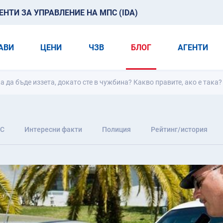
ТИ ЗА УПРАВЛЕНИЕ НА МПС (IDA)
АВИ
ЦЕНИ
ЧЗВ
БЛОГ
АГЕНТИ
да бъде иззета, докато сте в чужбина? Какво правите, ако е така?
С
Интересни факти
Полиция
Рейтинг/история