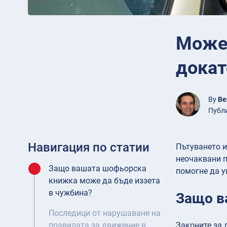
Може 
докат
By
Be
Публи
Навигация по статии
Пътуването и
неочаквани п
Защо вашата шофьорска
помогне да у
книжка може да бъде иззета
в чужбина?
Защо в
Последици от нарушаване на
Законите за 
правилата за движение в