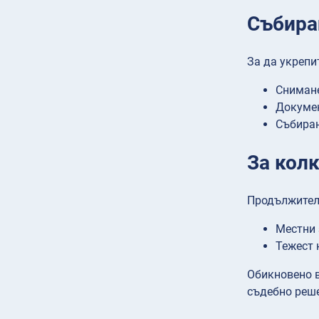
Събира
За да укрепи
Снимане
Докумен
Събиран
За кол
Продължителн
Местни 
Тежест 
Обикновено в
съдебно реш