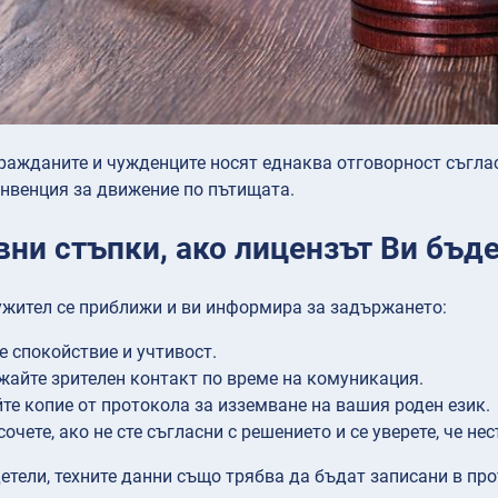
ражданите и чужденците носят еднаква отговорност съглас
нвенция за движение по пътищата.
вни стъпки, ако лицензът Ви бъд
ужител се приближи и ви информира за задържането:
е спокойствие и учтивост.
айте зрителен контакт по време на комуникация.
те копие от протокола за изземване на вашия роден език.
сочете, ако не сте съгласни с решението и се уверете, че не
етели, техните данни също трябва да бъдат записани в про