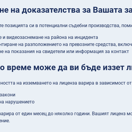
не на доказателства за Вашата з
те позицията си в потенциални съдебни производства, поми
 и видеозаснемане на района на инцидента
тиране на разположението на превозните средства, вклю
е на показания на свидетели или информация за контакт
ко време може да ви бъде иззет 
остта на изземването на лиценза варира в зависимост от
закони
на нарушението
арира от един месец до няколко години. Вашият лиценз мо
ение.