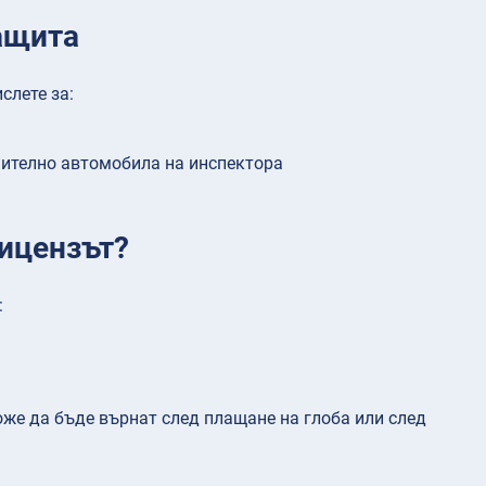
ащита
слете за:
чително автомобила на инспектора
лицензът?
:
же да бъде върнат след плащане на глоба или след