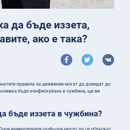
а да бъде иззета,
вите, ако е така?
натите правила за движение могат да доведат до
 книжка бъде конфискувана в чужбина, ще ви
а бъде иззета в чужбина?
 Дори внимателните шофьори могат да се сблъскат