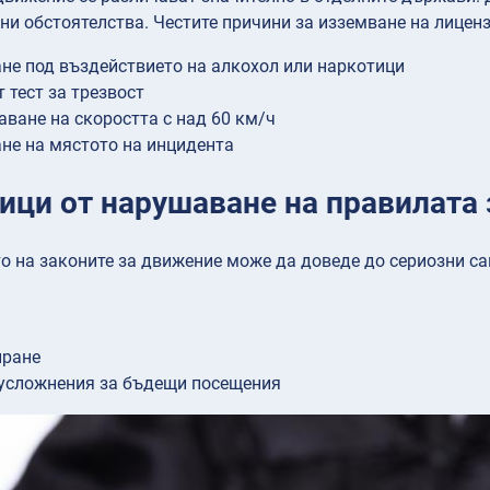
ни обстоятелства. Честите причини за изземване на лицен
е под въздействието на алкохол или наркотици
т тест за трезвост
ване на скоростта с над 60 км/ч
не на мястото на инцидента
ици от нарушаване на правилата
 на законите за движение може да доведе до сериозни са
иране
усложнения за бъдещи посещения