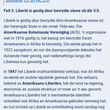
jbdodane
,
(CC BY-NC 2.0)
Feit 2: Liberië is gestig deur bevrydte slawe uit die V.S.
Liberië is gestig deur bevrydte Afro-Amerikaanse slawe uit
die Verenigde State in die vroeë 19de eeu. Die
Amerikaanse Kolonisasie Vereniging
(ACS), ‘n organisasie
wat in 1816 gestig is, het beoog om bevrydte Swart
Amerikaners in Afrika te hervestig. Die eerste groep het in
1822 aangekom, en oor die daaropvolgende dekades het
duisende meer gevolg, wat nedersettings langs die
Liberiese kus gevestig het.
In
1847
het Liberië onafhanklikheid verklaar, wat dit Afrika
se eerste en oudste republiek gemaak het. Die setlaars,
bekend as
Amerikaans-Liberiërs
, het die land se regering,
ekonomie, en sosiale struktuur vir meer as ‘n eeu gevorm.
Amerikaans-Liberiërs het ‘n kenmerkende identiteit
ontwikkel wat Afrika en Amerikaanse gebruike vermeng het,
en hul invloed op Liberië se ontwikkeling word vandag nog