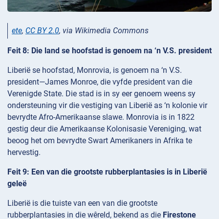
ete
,
CC BY 2.0
, via Wikimedia Commons
Feit 8: Die land se hoofstad is genoem na ‘n V.S. president
Liberië se hoofstad, Monrovia, is genoem na ‘n V.S.
president—James Monroe, die vyfde president van die
Verenigde State. Die stad is in sy eer genoem weens sy
ondersteuning vir die vestiging van Liberië as ‘n kolonie vir
bevrydte Afro-Amerikaanse slawe. Monrovia is in 1822
gestig deur die Amerikaanse Kolonisasie Vereniging, wat
beoog het om bevrydte Swart Amerikaners in Afrika te
hervestig.
Feit 9: Een van die grootste rubberplantasies is in Liberië
geleë
Liberië is die tuiste van een van die grootste
rubberplantasies in die wêreld, bekend as die
Firestone