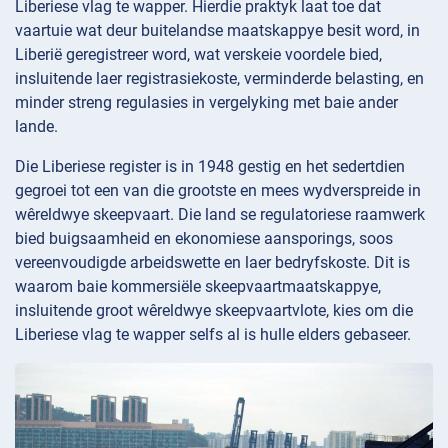
Liberiese vlag te wapper. Hierdie praktyk laat toe dat
vaartuie wat deur buitelandse maatskappye besit word, in
Liberië geregistreer word, wat verskeie voordele bied,
insluitende laer registrasiekoste, verminderde belasting, en
minder streng regulasies in vergelyking met baie ander
lande.
Die Liberiese register is in 1948 gestig en het sedertdien
gegroei tot een van die grootste en mees wydverspreide in
wêreldwye skeepvaart. Die land se regulatoriese raamwerk
bied buigsaamheid en ekonomiese aansporings, soos
vereenvoudigde arbeidswette en laer bedryfskoste. Dit is
waarom baie kommersiële skeepvaartmaatskappye,
insluitende groot wêreldwye skeepvaartvlote, kies om die
Liberiese vlag te wapper selfs al is hulle elders gebaseer.