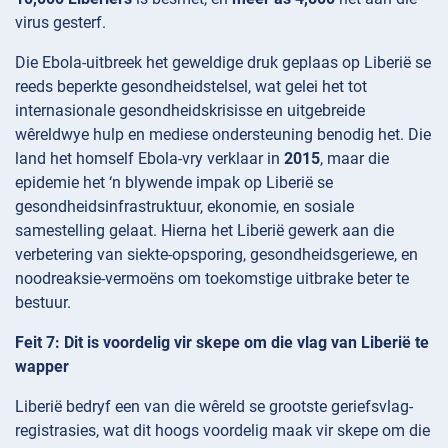
virus gesterf.
Die Ebola-uitbreek het geweldige druk geplaas op Liberië se
reeds beperkte gesondheidstelsel, wat gelei het tot
internasionale gesondheidskrisisse en uitgebreide
wêreldwye hulp en mediese ondersteuning benodig het. Die
land het homself Ebola-vry verklaar in
2015
, maar die
epidemie het ‘n blywende impak op Liberië se
gesondheidsinfrastruktuur, ekonomie, en sosiale
samestelling gelaat. Hierna het Liberië gewerk aan die
verbetering van siekte-opsporing, gesondheidsgeriewe, en
noodreaksie-vermoëns om toekomstige uitbrake beter te
bestuur.
Feit 7: Dit is voordelig vir skepe om die vlag van Liberië te
wapper
Liberië bedryf een van die wêreld se grootste geriefsvlag-
registrasies, wat dit hoogs voordelig maak vir skepe om die