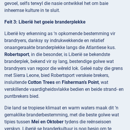
gevoel, selfs terwyl die nasie ontwikkel het om baie
inheemse kulture in te sluit.
Feit 3: Liberië het goeie branderplekke
Liberië kry erkenning as ‘n opkomende bestemming vir
brandryers, danksy sy indrukwekkende en relatief
onaangeraakte branderplekke langs die Atlantiese kus.
Robertsport
, in die besonder, is Liberië se bekendste
branderplek, bekend vir sy lang, bestendige golwe wat
brandryers van regoor die wêreld lok. Geleë naby die grens
met Sierra Leone, bied Robertsport verskeie brekers,
insluitende
Cotton Trees
en
Fisherman’s Point
, wat
verskillende vaardigheidsvlakke bedien en beide strand- en
puntbrekers bied.
Die land se tropiese klimaat en warm waters maak dit ‘n
gemaklike branderbestemming, met die beste golwe wat
tipies tussen
Mei en Oktober
tydens die reënseisoen
verskyn. Liberië se branderkultuur is nog besig om te