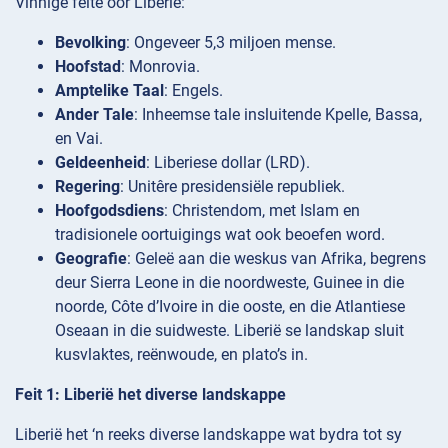
Vinnige feite oor Liberië:
Bevolking
: Ongeveer 5,3 miljoen mense.
Hoofstad
: Monrovia.
Amptelike Taal
: Engels.
Ander Tale
: Inheemse tale insluitende Kpelle, Bassa,
en Vai.
Geldeenheid
: Liberiese dollar (LRD).
Regering
: Unitêre presidensiële republiek.
Hoofgodsdiens
: Christendom, met Islam en
tradisionele oortuigings wat ook beoefen word.
Geografie
: Geleë aan die weskus van Afrika, begrens
deur Sierra Leone in die noordweste, Guinee in die
noorde, Côte d’Ivoire in die ooste, en die Atlantiese
Oseaan in die suidweste. Liberië se landskap sluit
kusvlaktes, reënwoude, en plato’s in.
Feit 1: Liberië het diverse landskappe
Liberië het ‘n reeks diverse landskappe wat bydra tot sy