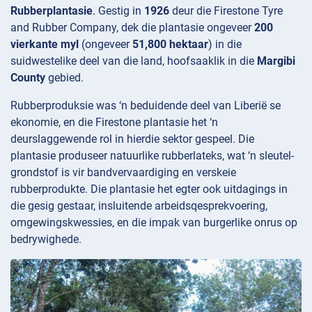
Rubberplantasie
. Gestig in
1926
deur die Firestone Tyre
and Rubber Company, dek die plantasie ongeveer
200
vierkante myl
(ongeveer
51,800 hektaar
) in die
suidwestelike deel van die land, hoofsaaklik in die
Margibi
County
gebied.
Rubberproduksie was ‘n beduidende deel van Liberië se
ekonomie, en die Firestone plantasie het ‘n
deurslaggewende rol in hierdie sektor gespeel. Die
plantasie produseer natuurlike rubberlateks, wat ‘n sleutel-
grondstof is vir bandvervaardiging en verskeie
rubberprodukte. Die plantasie het egter ook uitdagings in
die gesig gestaar, insluitende arbeidsqesprekvoering,
omgewingskwessies, en die impak van burgerlike onrus op
bedrywighede.