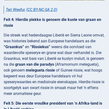
Teri Weefur
,
(CC BY-NC-SA 2.0)
Feit 4: Hierdie plekke is genoem die kuste van graan en
rissie
Die streek wat hedendaagse Liberië en Sierra Leone omvat,
was histories bekend aan Europese handelaars as die
“Graankus”
en
“Rissiekus”
weens die oorvloed van
waardevolle speserye en grane wat daar verhandel is. Die
Graankus, wat baie van Liberië se kuslyn insluit, is genoem
na die
graan van die paradys
(Aframomum melegueta),
ook genoem
melegueta rissie
of Guinee rissie, wat hoogs
begeerd was deur Europese handelaars vir hul
speserywaardes en medisinale eienskappe. Hierdie rissie is
soortgelyk aan swart rissie in smaak maar het ‘n effens
meer aromatiese geur.
Feit 5: Die eerste vroulike president van ‘n Afrika-land is