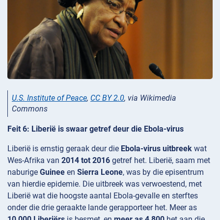
U.S. Institute of Peace
,
CC BY 2.0
, via Wikimedia
Commons
Feit 6: Liberië is swaar getref deur die Ebola-virus
Liberië is ernstig geraak deur die
Ebola-virus uitbreek
wat
Wes-Afrika van
2014 tot 2016
getref het. Liberië, saam met
naburige
Guinee
en
Sierra Leone
, was by die episentrum
van hierdie epidemie. Die uitbreek was verwoestend, met
Liberië wat die hoogste aantal Ebola-gevalle en sterftes
onder die drie geraakte lande gerapporteer het. Meer as
10,000 Liberiërs
is besmet, en
meer as 4,800
het aan die