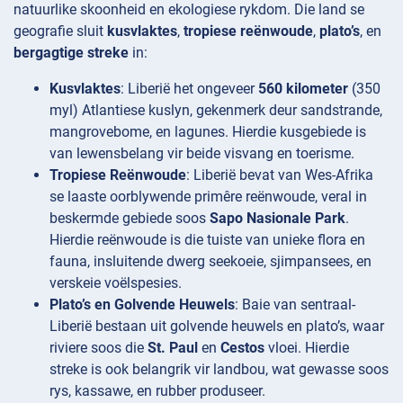
natuurlike skoonheid en ekologiese rykdom. Die land se
geografie sluit
kusvlaktes
,
tropiese reënwoude
,
plato’s
, en
bergagtige streke
in:
Kusvlaktes
: Liberië het ongeveer
560 kilometer
(350
myl) Atlantiese kuslyn, gekenmerk deur sandstrande,
mangrovebome, en lagunes. Hierdie kusgebiede is
van lewensbelang vir beide visvang en toerisme.
Tropiese Reënwoude
: Liberië bevat van Wes-Afrika
se laaste oorblywende primêre reënwoude, veral in
beskermde gebiede soos
Sapo Nasionale Park
.
Hierdie reënwoude is die tuiste van unieke flora en
fauna, insluitende dwerg seekoeie, sjimpansees, en
verskeie voëlspesies.
Plato’s en Golvende Heuwels
: Baie van sentraal-
Liberië bestaan uit golvende heuwels en plato’s, waar
riviere soos die
St. Paul
en
Cestos
vloei. Hierdie
streke is ook belangrik vir landbou, wat gewasse soos
rys, kassawe, en rubber produseer.