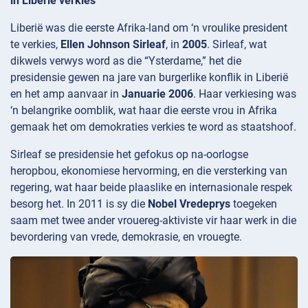
in Liberië verkies
Liberië was die eerste Afrika-land om ‘n vroulike president
te verkies,
Ellen Johnson Sirleaf
, in
2005
. Sirleaf, wat
dikwels verwys word as die “Ysterdame,” het die
presidensie gewen na jare van burgerlike konflik in Liberië
en het amp aanvaar in
Januarie 2006
. Haar verkiesing was
‘n belangrike oomblik, wat haar die eerste vrou in Afrika
gemaak het om demokraties verkies te word as staatshoof.
Sirleaf se presidensie het gefokus op na-oorlogse
heropbou, ekonomiese hervorming, en die versterking van
regering, wat haar beide plaaslike en internasionale respek
besorg het. In 2011 is sy die
Nobel Vredeprys
toegeken
saam met twee ander vrouereg-aktiviste vir haar werk in die
bevordering van vrede, demokrasie, en vrouegte.