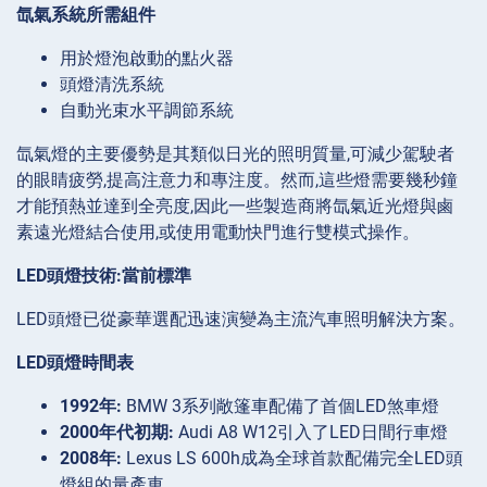
氙氣系統所需組件
用於燈泡啟動的點火器
頭燈清洗系統
自動光束水平調節系統
氙氣燈的主要優勢是其類似日光的照明質量,可減少駕駛者
的眼睛疲勞,提高注意力和專注度。然而,這些燈需要幾秒鐘
才能預熱並達到全亮度,因此一些製造商將氙氣近光燈與鹵
素遠光燈結合使用,或使用電動快門進行雙模式操作。
LED頭燈技術:當前標準
LED頭燈已從豪華選配迅速演變為主流汽車照明解決方案。
LED頭燈時間表
1992年:
BMW 3系列敞篷車配備了首個LED煞車燈
2000年代初期:
Audi A8 W12引入了LED日間行車燈
2008年:
Lexus LS 600h成為全球首款配備完全LED頭
燈組的量產車