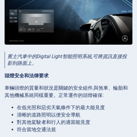
賓士汽車中的Digital Light智能照明系統,可將資訊直接投
影到路面上。
頭燈安全和法律要求
車輛頭燈的質量和狀況是關鍵的安全組件,與煞車、輪胎和
其他機械系統同樣重要。正常運作的頭燈確保:
在低光照和惡劣天氣條件下的最大能見度
清晰的道路照明以便安全導航
對其他駕駛者和行人的適當能見度
符合當地交通法規