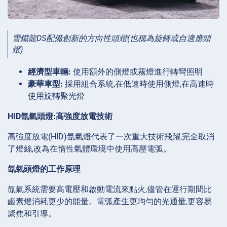
雪鐵龍DS配備創新的方向性頭燈(也稱為旋轉或自適應頭
燈)
經濟型車輛:
使用額外的側燈或霧燈進行轉彎照明
豪華車型:
採用組合系統,在低速時使用側燈,在高速時
使用旋轉聚光燈
HID氙氣頭燈:高強度放電技術
高強度放電(HID)氙氣燈代表了一次重大技術飛躍,完全取消
了燈絲,改為在惰性氣體環境中使用高壓電弧。
氙氣頭燈的工作原理
氙氣系統需要高電壓和啟動電流來點火,儘管在運行期間比
鹵素燈消耗更少的能量。電弧產生更均勻的光通量,更容易
聚焦和引導。