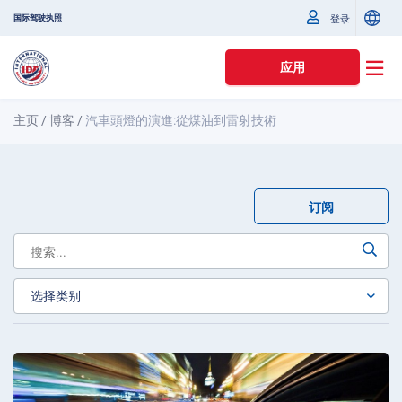
国际驾驶执照
登录
应用
主页
/
博客
/
汽車頭燈的演進:從煤油到雷射技術
订阅