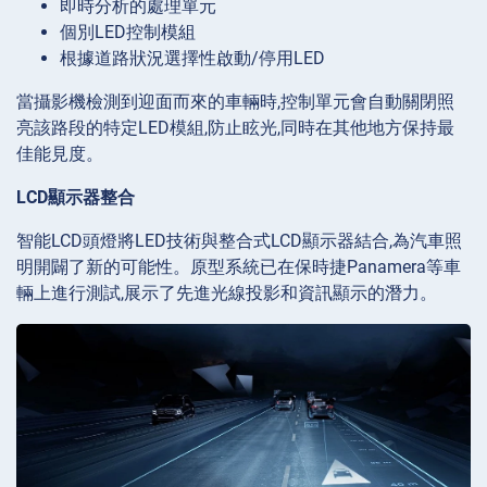
即時分析的處理單元
個別LED控制模組
根據道路狀況選擇性啟動/停用LED
當攝影機檢測到迎面而來的車輛時,控制單元會自動關閉照
亮該路段的特定LED模組,防止眩光,同時在其他地方保持最
佳能見度。
LCD顯示器整合
智能LCD頭燈將LED技術與整合式LCD顯示器結合,為汽車照
明開闢了新的可能性。原型系統已在保時捷Panamera等車
輛上進行測試,展示了先進光線投影和資訊顯示的潛力。