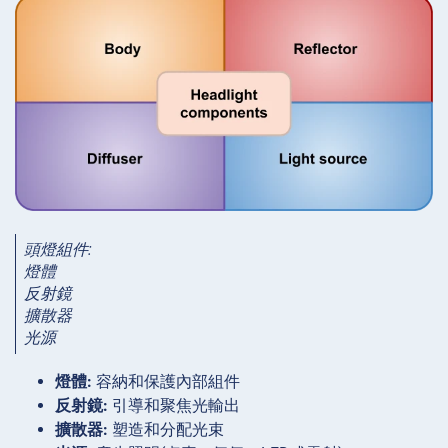
頭燈組件:
燈體
反射鏡
擴散器
光源
燈體:
容納和保護內部組件
反射鏡:
引導和聚焦光輸出
擴散器:
塑造和分配光束