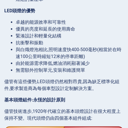
LED頭燈的優勢
卓越的能源效率和可靠性
優異的亮度和延長的使用壽命
緊湊設計和輕量化結構
抗衝擊和振動
與白熾燈泡相比,照明速度快400-500毫秒(相當於在時
速100公里時縮短12米的停車距離)
由於能源需求降低,燃油消耗顯著減少
無需額外控制單元,安裝和維護簡單
儘管有這些優勢,LED頭燈仍然相對昂貴,因為缺乏標準化組
件,要求製造商為每個車型設計定制解決方案。
基本頭燈組件:永恆的設計原則
儘管技術進步,1920年代確立的基本頭燈設計在很大程度上
保持不變。現代頭燈仍由四個基本組件組成: