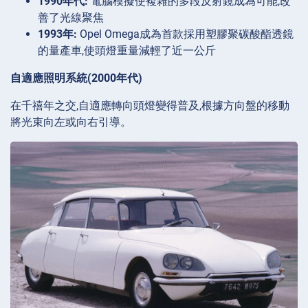
1990年代:
電腦模擬使複雜的多段反射鏡成為可能,改
善了光線聚焦
1993年:
Opel Omega成為首款採用塑膠聚碳酸酯透鏡
的量產車,使頭燈重量減輕了近一公斤
自適應照明系統(2000年代)
在千禧年之交,自適應轉向頭燈變得普及,根據方向盤的移動
將光束向左或向右引導。