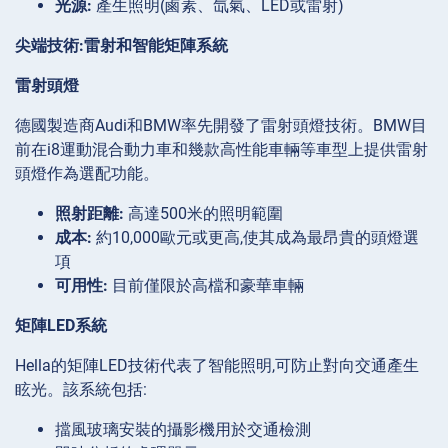
光源:
產生照明(鹵素、氙氣、LED或雷射)
尖端技術:雷射和智能矩陣系統
雷射頭燈
德國製造商Audi和BMW率先開發了雷射頭燈技術。BMW目
前在i8運動混合動力車和幾款高性能車輛等車型上提供雷射
頭燈作為選配功能。
照射距離:
高達500米的照明範圍
成本:
約10,000歐元或更高,使其成為最昂貴的頭燈選
項
可用性:
目前僅限於高檔和豪華車輛
矩陣LED系統
Hella的矩陣LED技術代表了智能照明,可防止對向交通產生
眩光。該系統包括:
擋風玻璃安裝的攝影機用於交通檢測