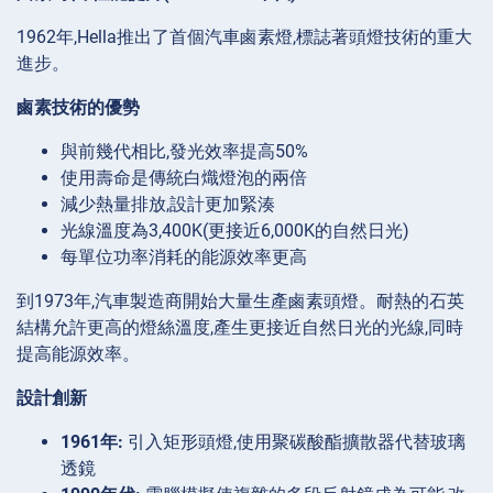
1962年,Hella推出了首個汽車鹵素燈,標誌著頭燈技術的重大
進步。
鹵素技術的優勢
與前幾代相比,發光效率提高50%
使用壽命是傳統白熾燈泡的兩倍
減少熱量排放,設計更加緊湊
光線溫度為3,400K(更接近6,000K的自然日光)
每單位功率消耗的能源效率更高
到1973年,汽車製造商開始大量生產鹵素頭燈。耐熱的石英
結構允許更高的燈絲溫度,產生更接近自然日光的光線,同時
提高能源效率。
設計創新
1961年:
引入矩形頭燈,使用聚碳酸酯擴散器代替玻璃
透鏡