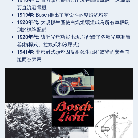
1910年代:
電力頭燈最初只出現在高檔車輛上,因為需
要直流發電機
1919年:
Bosch推出了革命性的雙燈絲燈泡
1920年代:
大規模生產使白熾燈頭燈成為所有車輛級
別的標準配備
1920年代:
遠近光燈功能出現,並配備了各種光束調節
器(槓桿式、拉線式和液壓式)
1941年:
非密封式頭燈因反射鏡生鏽和眩光的安全問
題而被禁用