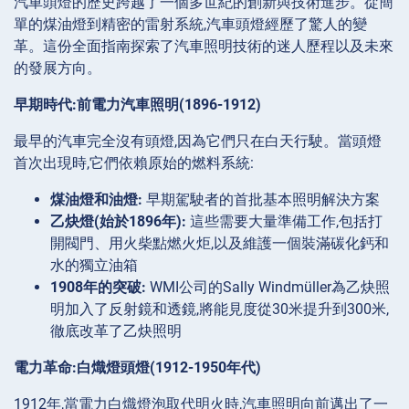
汽車頭燈的歷史跨越了一個多世紀的創新與技術進步。從簡
單的煤油燈到精密的雷射系統,汽車頭燈經歷了驚人的變
革。這份全面指南探索了汽車照明技術的迷人歷程以及未來
的發展方向。
早期時代:前電力汽車照明(1896-1912)
最早的汽車完全沒有頭燈,因為它們只在白天行駛。當頭燈
首次出現時,它們依賴原始的燃料系統:
煤油燈和油燈:
早期駕駛者的首批基本照明解決方案
乙炔燈(始於1896年):
這些需要大量準備工作,包括打
開閥門、用火柴點燃火炬,以及維護一個裝滿碳化鈣和
水的獨立油箱
1908年的突破:
WMI公司的Sally Windmüller為乙炔照
明加入了反射鏡和透鏡,將能見度從30米提升到300米,
徹底改革了乙炔照明
電力革命:白熾燈頭燈(1912-1950年代)
1912年,當電力白熾燈泡取代明火時,汽車照明向前邁出了一