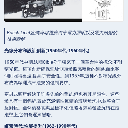
Bosch-Licht宣傳海報推廣汽車電力照明以及電力頭燈的
技術圖解
光線分布和設計創新(1950年代-1960年代)
1950年代中期,法國Cibie公司帶來了一個革命性的概念:不對
稱光束。這項創新確保駕駛側頭燈照亮較近的道路,而乘客
側則照得更遠,提高了安全性。到1957年,這種不對稱光線分
布成為歐洲汽車法規的強制要求。
密封式頭燈解決了許多先前的問題,但也有其局限性。這些
燈具有一個鎢絲,置於充滿惰性氣體的玻璃燈泡中,並整合了
反射鏡。雖然價格實惠且標準化,但隨著鎢蒸發並沉積在燈
泡壁上,它們會逐漸變暗。
鹵素時代:性能提升(1962-1990年代)