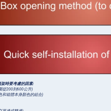
架時要考慮的因素:
從200到600公升)
色和箱體本身顏色的組合)
(單邊或雙邊)