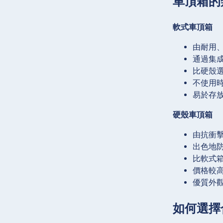
車頂箱的
軟式車頂箱
由耐用
通過集
比硬殼
不使用
易於存
硬殼車頂箱
由抗衝擊
出色地
比軟式
價格較
優質外
如何選擇