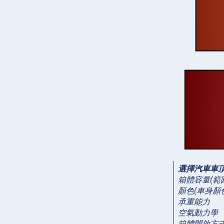
選擇汽車車頂
箱體容量(範圍
顏色(車身顏
承重能力
空氣動力學
箱體開啟方式