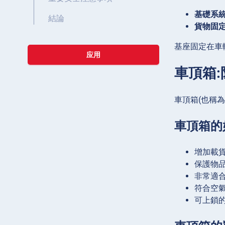
基礎系統
結論
貨物固定
基座固定在車
应用
車頂箱
車頂箱(也稱
車頂箱的
增加載
保護物
非常適
符合空氣
可上鎖的