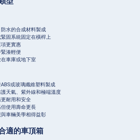
類型
、防水的合成材料製成
成緊固系統固定在橫桿上
選項更實惠
時緊湊輕便
放在車庫或地下室
ABS或玻璃纖維塑料製成
防護天氣、紫外線和極端溫度
箱更耐用和安全
高但使用壽命更長
觀與車輛美學相得益彰
合適的車頂箱