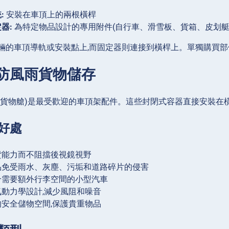
:
安裝在車頂上的兩根橫桿
器:
為特定物品設計的專用附件(自行車、滑雪板、貨箱、皮划艇
輛的車頂導軌或安裝點上,而固定器則連接到橫桿上。單獨購買部
:防風雨貨物儲存
為貨物艙)是最受歡迎的車頂架配件。這些封閉式容器直接安裝在
好處
貨能力而不阻擋後視鏡視野
品免受雨水、灰塵、污垢和道路碎片的侵害
合需要額外行李空間的小型汽車
動力學設計,減少風阻和噪音
安全儲物空間,保護貴重物品