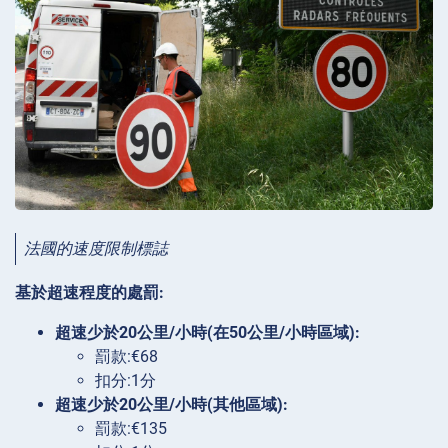
法國的速度限制標誌
基於超速程度的處罰:
超速少於20公里/小時(在50公里/小時區域):
罰款:€68
扣分:1分
超速少於20公里/小時(其他區域):
罰款:€135