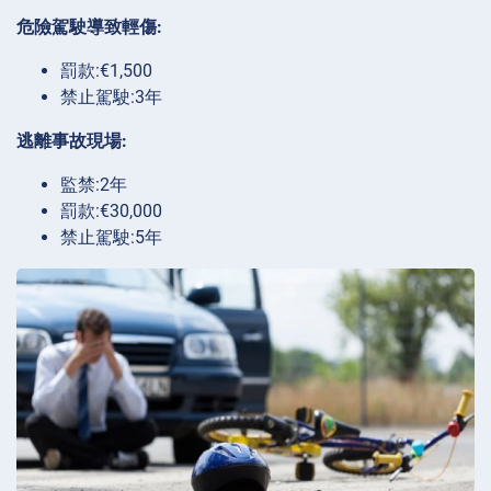
危險駕駛導致輕傷:
罰款:€1,500
禁止駕駛:3年
逃離事故現場:
監禁:2年
罰款:€30,000
禁止駕駛:5年