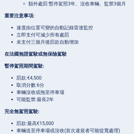
額外處罰:暫停駕照3年、沒收車輛、監禁3個月
重要注意事項:
速度由位置可變的自動記錄雷達監控
立即支付可減少所有處罰
未支付三個月後罰款自動增加
在法國無證駕駛或無保險駕駛
暫停駕照期間駕駛:
罰款:€4,500
取消分數:6分
車輛沒收或拖至停車場
可能監禁:最長2年
完全無駕照駕駛:
罰款:最高€15,000
車輛送至停車場或沒收(首次違規者可能從寬處理)