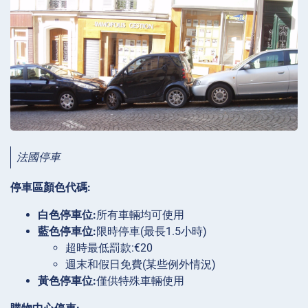
法國停車
停車區顏色代碼:
白色停車位:
所有車輛均可使用
藍色停車位:
限時停車(最長1.5小時)
超時最低罰款:€20
週末和假日免費(某些例外情況)
黃色停車位:
僅供特殊車輛使用