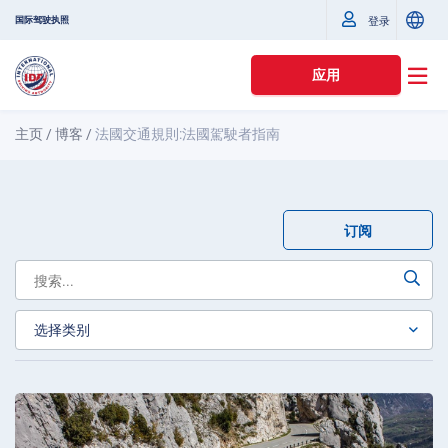
国际驾驶执照
登录
应用
主页
/
博客
/
法國交通規則:法國駕駛者指南
订阅