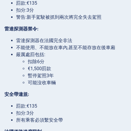
罰款:€135
扣分:3分
警告:新手駕駛被抓到兩次將完全失去駕照
雷達探測器禁令:
雷達探測器在法國完全非法
不能使用、不能放在車內,甚至不能存放在後車廂
嚴厲處罰包括:
扣除6分
€1,500罰款
暫停駕照3年
可能沒收車輛
安全帶違規:
罰款:€135
扣分:3分
所有乘客必須繫安全帶