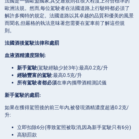
法國是一個歐盟國家,其交通規則在很大程度上符合標準的
歐洲法規。然而,每位駕駛者在法國道路上行駛時都必須了
解許多獨特的規定。法國道路以其卓越的品質和優美的風景
而聞名,但嚴格的執法意味著您需要在駕車前了解這些規
則。
法國酒後駕駛法律和處罰
血液酒精濃度限制:
新手駕駛
(駕駛經驗少於3年):最高0.2克/升
經驗豐富的駕駛
:最高0.5克/升
所有駕駛者都必須
在車內攜帶酒精測試儀
新手駕駛的處罰:
如果在獲得駕照後的前三年內,被發現酒精濃度超過0.2克/
升:
立即扣除6分(導致駕照被取消,因為新手駕駛只有6分)
高額罰款