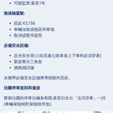
可能監禁:最長1年
無保險駕駛:
罰款:€3,750
車輛沒收或拖至停車場
取消或暫停駕照
必備安全設備:
反光安全背心(在高速公路車道上下車時必須穿著)
緊急警示三角架
酒精測試儀
未攜帶必備安全設備將導致額外罰款。
法國停車規則和違規
整個法國的停車位極為有限,甚至衍生出「法式停車」一詞
(車輛保險槓對保險槓停放)。