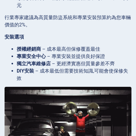
元
行業專家建議為高質量防盜系統和專業安裝預算約為您車輛
價值的2%。
安裝選項
授權經銷商
– 成本最高但保修覆蓋最佳
專業安全中心
– 專業安裝並提供良好保證
獨立汽車維修店
– 更經濟實惠但質量參差不齊
DIY安裝
– 成本最低但需要技術知識,可能會使保修失
效