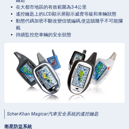
鑰匙
在大都市地區的有效範圍為3-4公里
遙控鑰匙上的LCD顯示屏顯示威脅等級和車輛狀態
動態代碼加密不斷改變信號編碼,使盜賊幾乎不可能攔
截
持續監控您車輛的安全狀態
Scher-Khan Magicar汽車安全系統的遙控鑰匙
衛星防盜系統