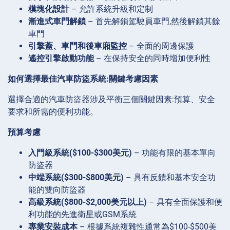
模塊化設計
– 允許系統升級和定制
漸進式車門解鎖
– 首先解鎖駕駛員車門,然後解鎖其餘
車門
引擎蓋、車門和後車廂監控
– 全面的周邊保護
遙控引擎啟動功能
– 在保持安全的同時增加便利性
如何選擇最佳汽車防盜系統:關鍵考慮因素
選擇合適的汽車防盜器涉及平衡三個關鍵因素:預算、安全
要求和所需的便利功能。
預算考慮
入門級系統($100-$300美元)
– 功能有限的基本單向
防盜器
中端系統($300-$800美元)
– 具有反饋和基本安全功
能的雙向防盜器
高級系統($800-$2,000美元以上)
– 具有全面保護和便
利功能的先進衛星或GSM系統
專業安裝成本
– 根據系統複雜性通常為$100-$500美