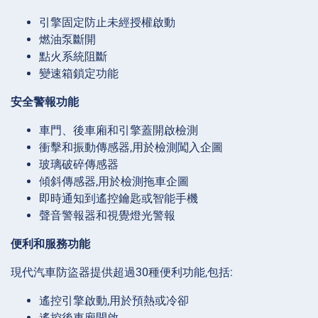
引擎固定防止未經授權啟動
燃油泵斷開
點火系統阻斷
變速箱鎖定功能
安全警報功能
車門、後車廂和引擎蓋開啟檢測
衝擊和振動傳感器,用於檢測闖入企圖
玻璃破碎傳感器
傾斜傳感器,用於檢測拖車企圖
即時通知到遙控鑰匙或智能手機
聲音警報器和視覺燈光警報
便利和服務功能
現代汽車防盜器提供超過30種便利功能,包括:
遙控引擎啟動,用於預熱或冷卻
遙控後車廂開啟