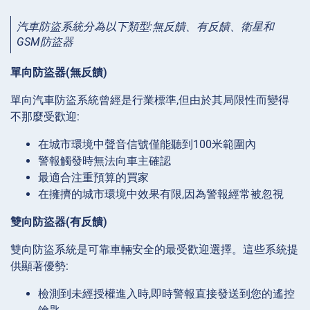
汽車防盜系統分為以下類型:無反饋、有反饋、衛星和
GSM防盜器
單向防盜器(無反饋)
單向汽車防盜系統曾經是行業標準,但由於其局限性而變得
不那麼受歡迎:
在城市環境中聲音信號僅能聽到100米範圍內
警報觸發時無法向車主確認
最適合注重預算的買家
在擁擠的城市環境中效果有限,因為警報經常被忽視
雙向防盜器(有反饋)
雙向防盜系統是可靠車輛安全的最受歡迎選擇。這些系統提
供顯著優勢:
檢測到未經授權進入時,即時警報直接發送到您的遙控