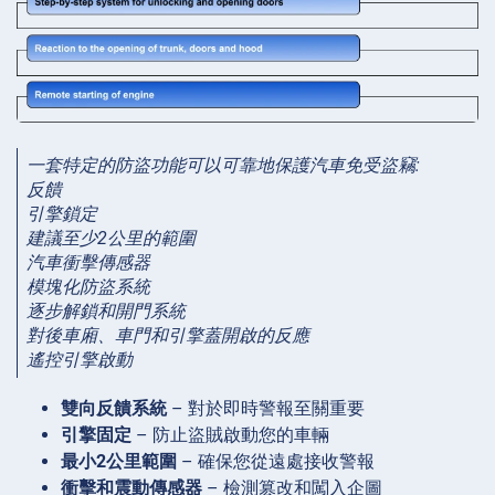
一套特定的防盜功能可以可靠地保護汽車免受盜竊:
反饋
引擎鎖定
建議至少2公里的範圍
汽車衝擊傳感器
模塊化防盜系統
逐步解鎖和開門系統
對後車廂、車門和引擎蓋開啟的反應
遙控引擎啟動
雙向反饋系統
– 對於即時警報至關重要
引擎固定
– 防止盜賊啟動您的車輛
最小2公里範圍
– 確保您從遠處接收警報
衝擊和震動傳感器
– 檢測篡改和闖入企圖