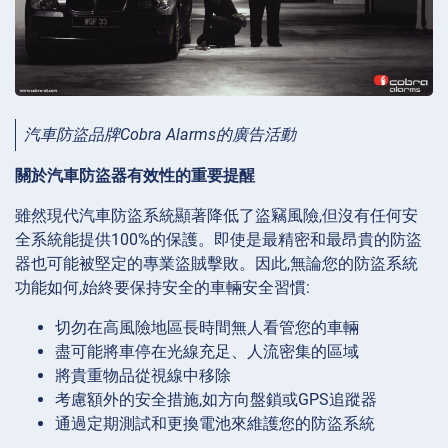
汽車防盜品牌Cobra Alarms的廣告活動
關於汽車防盜器有效性的重要提醒
雖然現代汽車防盜系統顯著降低了盜竊風險,但沒有任何安
全系統能提供100%的保護。即使是最精密和最昂貴的防盜
器也可能被堅定的專業盜賊擊敗。因此,無論您的防盜系統
功能如何,始終要保持安全的車輛安全習慣:
切勿在高風險地區長時間無人看管您的車輛
盡可能將車停在光線充足、人流密集的區域
將貴重物品從視線中移除
考慮額外的安全措施,如方向盤鎖或GPS追蹤器
通過定期測試和更換電池來維護您的防盜系統