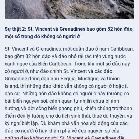
Sự thật 2: St. Vincent và Grenadines bao gồm 32 hòn đảo,
một số trong đó không có người ở
St. Vincent và Grenadines, một quần đảo ở nam Caribbean,
bao gồm 32 hòn đảo và đảo nhỏ rải rác trên vùng nước
xanh ngọc của Biển Caribbean. Trong khi một số đảo này
có người ở, như đảo chính St. Vincent và các đảo
Grenadine đông dân như Bequia, Mustique, và Union
Island, thì những đảo khác vẫn không có người ở hoặc ít
dân cư. Những hòn đảo không có người ở này thường có
bãi biển nguyên sơi, cảnh quan tự nhiên chưa bị ảnh
hưởng, và đời sống biển phong phú, khiến chúng trở thành
điểm đến lý tưởng cho du lịch sinh thái, thuê du thuyền, và
kỳ nghỉ biệt lập. Dù khám phá văn hóa sôi động của các
đảo có người ở hay khám phá vẻ đẹp nguyên sơ của
những đảo không người, St. Vincent và Grenadines đều