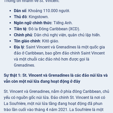
Thông tin nhanh về St. Vincent:
Dân số
: Khoảng 110.000 người.
Thủ đô
: Kingstown.
Ngôn ngữ chính thức
: Tiếng Anh.
Tiền tệ
: Đô la Đông Caribbean (XCD).
Chính phủ
: Dân chủ nghị viện, quân chủ lập hiến.
Tôn giáo chính
: Kitô giáo.
Địa lý
: Saint Vincent và Grenadines là một quốc gia
đảo ở Caribbean, bao gồm đảo chính Saint Vincent
và một chuỗi các đảo nhỏ hơn được gọi là
Grenadines.
Sự thật 1: St. Vincent và Grenadines là các đảo núi lửa và
vẫn còn một núi lửa đang hoạt động ở đây
St. Vincent và Grenadines, nằm ở phía đông Caribbean, chủ
yếu có nguồn gốc núi lửa. Đảo chính St. Vincent là nơi có
La Soufrière, một núi lửa tầng đang hoạt động đã phun
trào lần cuối vào tháng 4 năm 2021. La Soufrière là một