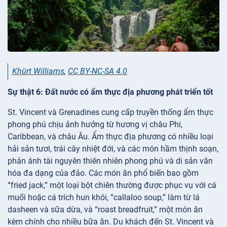
Khürt Williams
,
CC BY-NC-SA 4.0
Sự thật 6: Đất nước có ẩm thực địa phương phát triển tốt
St. Vincent và Grenadines cung cấp truyền thống ẩm thực
phong phú chịu ảnh hưởng từ hương vị châu Phi,
Caribbean, và châu Âu. Ẩm thực địa phương có nhiều loại
hải sản tươi, trái cây nhiệt đới, và các món hầm thịnh soạn,
phản ánh tài nguyên thiên nhiên phong phú và di sản văn
hóa đa dạng của đảo. Các món ăn phổ biến bao gồm
“fried jack,” một loại bột chiên thường được phục vụ với cá
muối hoặc cá trích hun khói, “callaloo soup,” làm từ lá
dasheen và sữa dừa, và “roast breadfruit,” một món ăn
kèm chính cho nhiều bữa ăn. Du khách đến St. Vincent và