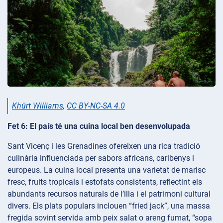
Khürt Williams
,
CC BY-NC-SA 4.0
Fet 6: El país té una cuina local ben desenvolupada
Sant Vicenç i les Grenadines ofereixen una rica tradició
culinària influenciada per sabors africans, caribenys i
europeus. La cuina local presenta una varietat de marisc
fresc, fruits tropicals i estofats consistents, reflectint els
abundants recursos naturals de l’illa i el patrimoni cultural
divers. Els plats populars inclouen “fried jack”, una massa
fregida sovint servida amb peix salat o areng fumat, “sopa