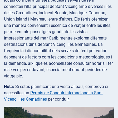
locals com per a turistes. Aquests serveis de ferri
connecten l’illa principal de Sant Vicenç amb diverses illes
de les Grenadines, incloent Bequia, Mustique, Canouan,
Union Island i Mayreau, entre d’altres. Els ferris ofereixen
una manera convenient i escènica de viatjar entre les illes,
permetent als passatgers gaudir de les vistes
impressionants del mar Carib mentre exploren diferents
destinacions dins de Sant Vicenç i les Grenadines. La
freqüència i disponibilitat dels serveis de ferri pot variar
depenent de factors com les condicions meteorològiques i
la demanda, així que és aconsellable consultar horaris i fer
reserves per endavant, especialment durant períodes de
viatge pic.
Nota:
Si estàs planificant una visita al país, comprova si
necessites un
Permís de Conduir Internacional a Sant
Vicenç i les Grenadines
per conduir.