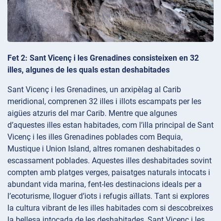
Fet 2: Sant Vicenç i les Grenadines consisteixen en 32
illes, algunes de les quals estan deshabitades
Sant Vicenç i les Grenadines, un arxipèlag al Carib
meridional, comprenen 32 illes i illots escampats per les
aigües atzuris del mar Carib. Mentre que algunes
d’aquestes illes estan habitades, com l’illa principal de Sant
Vicenç i les illes Grenadines poblades com Bequia,
Mustique i Union Island, altres romanen deshabitades o
escassament poblades. Aquestes illes deshabitades sovint
compten amb platges verges, paisatges naturals intocats i
abundant vida marina, fent-les destinacions ideals per a
l’ecoturisme, lloguer d’iots i refugis aïllats. Tant si explores
la cultura vibrant de les illes habitades com si descobreixes
la bellesa intocada de les deshabitades, Sant Vicenç i les