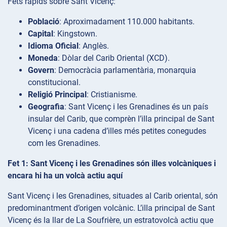
Fets ràpids sobre Sant Vicenç:
Població
: Aproximadament 110.000 habitants.
Capital
: Kingstown.
Idioma Oficial
: Anglès.
Moneda
: Dòlar del Carib Oriental (XCD).
Govern
: Democràcia parlamentària, monarquia
constitucional.
Religió Principal
: Cristianisme.
Geografia
: Sant Vicenç i les Grenadines és un país
insular del Carib, que comprèn l’illa principal de Sant
Vicenç i una cadena d’illes més petites conegudes
com les Grenadines.
Fet 1: Sant Vicenç i les Grenadines són illes volcàniques i
encara hi ha un volcà actiu aquí
Sant Vicenç i les Grenadines, situades al Carib oriental, són
predominantment d’origen volcànic. L’illa principal de Sant
Vicenç és la llar de La Soufrière, un estratovolcà actiu que