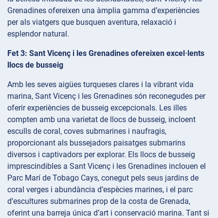
Grenadines ofereixen una àmplia gamma d’experiències
per als viatgers que busquen aventura, relaxació i
esplendor natural.
Fet 3: Sant Vicenç i les Grenadines ofereixen excel·lents
llocs de busseig
Amb les seves aigües turqueses clares i la vibrant vida
marina, Sant Vicenç i les Grenadines són reconegudes per
oferir experiències de busseig excepcionals. Les illes
compten amb una varietat de llocs de busseig, incloent
esculls de coral, coves submarines i naufragis,
proporcionant als bussejadors paisatges submarins
diversos i captivadors per explorar. Els llocs de busseig
imprescindibles a Sant Vicenç i les Grenadines inclouen el
Parc Marí de Tobago Cays, conegut pels seus jardins de
coral verges i abundància d’espècies marines, i el parc
d’escultures submarines prop de la costa de Grenada,
oferint una barreja única d’art i conservació marina. Tant si