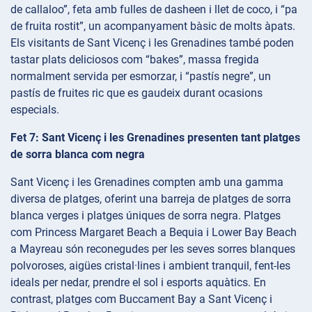
de callaloo”, feta amb fulles de dasheen i llet de coco, i “pa
de fruita rostit”, un acompanyament bàsic de molts àpats.
Els visitants de Sant Vicenç i les Grenadines també poden
tastar plats deliciosos com “bakes”, massa fregida
normalment servida per esmorzar, i “pastís negre”, un
pastís de fruites ric que es gaudeix durant ocasions
especials.
Fet 7: Sant Vicenç i les Grenadines presenten tant platges
de sorra blanca com negra
Sant Vicenç i les Grenadines compten amb una gamma
diversa de platges, oferint una barreja de platges de sorra
blanca verges i platges úniques de sorra negra. Platges
com Princess Margaret Beach a Bequia i Lower Bay Beach
a Mayreau són reconegudes per les seves sorres blanques
polvoroses, aigües cristal·lines i ambient tranquil, fent-les
ideals per nedar, prendre el sol i esports aquàtics. En
contrast, platges com Buccament Bay a Sant Vicenç i