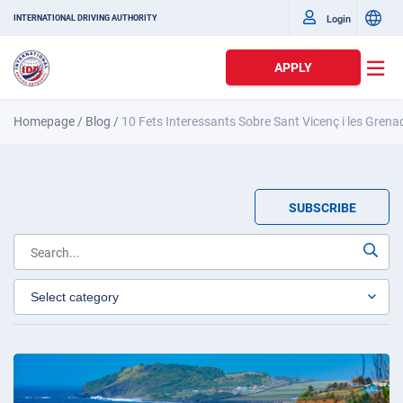
Login
INTERNATIONAL DRIVING AUTHORITY
APPLY
Homepage
/
Blog
/
10 Fets Interessants Sobre Sant Vicenç i les Grena
SUBSCRIBE