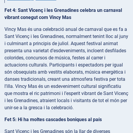
Fet 4: Sant Vicenç i les Grenadines celebra un carnaval
vibrant conegut com Vincy Mas
Vincy Mas és una celebració anual de carnaval que es fa a
Sant Vicenç i les Grenadines, normalment tenint lloc al juny
i culminant a principis de juliol. Aquest festival animat
presenta una varietat d’esdeveniments, incloent desfilades
colorides, concursos de música, festes al carrer i
actuacions culturals. Participants i espectadors per igual
són obsequiats amb vestits elaborats, música energètica i
danses tradicionals, creant una atmosfera festiva per tota
l’illa. Vincy Mas és un esdeveniment cultural significatiu
que mostra el ric patrimoni i l’esperit vibrant de Sant Vicenç
i les Grenadines, atraient locals i visitants de tot el món per
unir-se a la gresca i la celebració.
Fet 5: Hi ha moltes cascades boniques al país
Sant Vicenç i les Grenadines són la llar de diverses