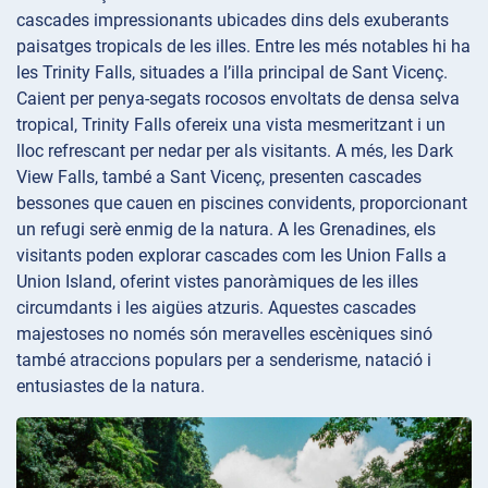
cascades impressionants ubicades dins dels exuberants
paisatges tropicals de les illes. Entre les més notables hi ha
les Trinity Falls, situades a l’illa principal de Sant Vicenç.
Caient per penya-segats rocosos envoltats de densa selva
tropical, Trinity Falls ofereix una vista mesmeritzant i un
lloc refrescant per nedar per als visitants. A més, les Dark
View Falls, també a Sant Vicenç, presenten cascades
bessones que cauen en piscines convidents, proporcionant
un refugi serè enmig de la natura. A les Grenadines, els
visitants poden explorar cascades com les Union Falls a
Union Island, oferint vistes panoràmiques de les illes
circumdants i les aigües atzuris. Aquestes cascades
majestoses no només són meravelles escèniques sinó
també atraccions populars per a senderisme, natació i
entusiastes de la natura.