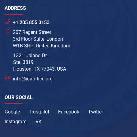
ADDRESS
+1 205 855 3153
207 Regent Street
3rd Floor Suite, London
W1B 3HH, United Kingdom
1321 Upland Dr.
Ste. 3819
Houston, TX 77043, USA
info@idaoffice.org
OUR SOCIAL
Google
Trustpilot
Facebook
Twitter
Instagram
VK