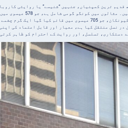
 قدیم ترین کمپنیاں، جنہیں “شنیسے” یا روایتی کاروبار
کام کر رہی ہیں۔ مثال
یاما اونسن کیونکان، جو 705 عیسوی میں قائم کیا گیا
 در نسل منتقل کیا ہے، معیار اور قابل اعتماد کی اپنی
 دستکاری، تسلسل، اور روایت کے احترام کو ظاہر کرتی 