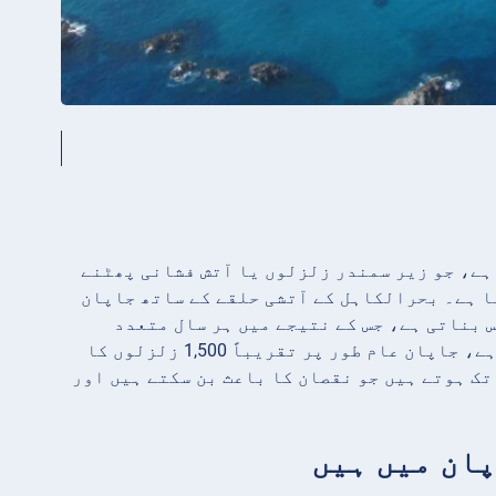
ا ہے، جو زیر سمندر زلزلوں یا آتش فشانی پھٹنے
ا ہے۔ بحرالکاہل کے آتشی حلقے کے ساتھ جاپان
 بناتی ہے، جس کے نتیجے میں ہر سال متعدد
زلزلے آتے ہیں۔ اگرچہ زلزلوں کی صحیح تعداد سالانہ مختلف ہو سکتی ہے، جاپان عام طور پر تقریباً 1,500 زلزلوں کا
ک ہوتے ہیں جو نقصان کا باعث بن سکتے ہیں اور