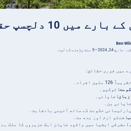
ارے میں 10 دلچسپ حقائق
Ben Wil
 2024 • 5 منٹ پڑھنے کے لیے
ے میں فوری حقائق:
یباً 126 ملین افراد۔
ومت:
ٹوکیو۔
زبان:
جاپانی۔
اپانی ین۔
ارلیمانی حکومت کے ساتھ آئینی بادشاہت۔
ب:
شنٹو ازم اور بدھ مت۔
:
مشرقی ایشیا میں واقع، جاپان ایک جزیروں کا ملک ہے جو 6,800 سے زیادہ جزائر پر مشتمل