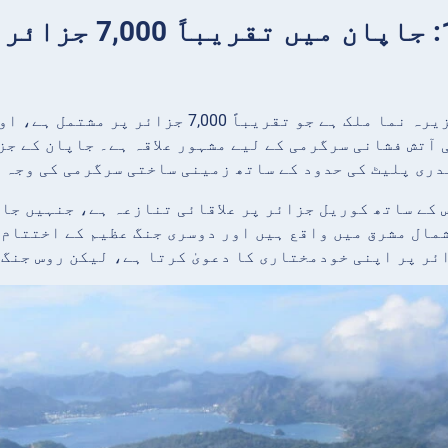
حقیقت 1: جاپان
جاپان ایک جزیرہ نما ملک ہے جو تقریباً
 آتش فشانی سرگرمی کے لیے مشہور علاقہ ہے۔ جاپان کے ج
ری پلیٹ کی حدود کے ساتھ زمینی ساختی سرگرمی کی وجہ 
 کے ساتھ کوریل جزائر پر علاقائی تنازعہ ہے، جنہیں جاپ
مال مشرق میں واقع ہیں اور دوسری جنگ عظیم کے اختتام ک
ئر پر اپنی خودمختاری کا دعویٰ کرتا ہے، لیکن روس جنگ 