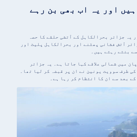
 میں تقریباً 7,000 جزائر ہیں اور یہ اب بھی بن رہے
 7,000 جزائر پر مشتمل ہے، اور یہ جزائر بحرالکاہل کے آتشی حلقے کا حصہ
زائر آتش فشانی پھٹنے اور بحرالکاہل پلیٹ اور
سے بنتے رہتے ہیں۔
ان میں شمالی علاقے کہا جاتا ہے۔ یہ جزائر
ی طرف سوویت یونین نے ان پر قبضہ کر لیا تھا۔
کے بعد سے ان کا انتظام کر رہا ہے۔