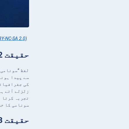
BY-NC-SA 2.0)
حقیقت 2: لفظ سونامی جاپانی ہے
لفظ “سونامی”
سے پیدا ہونے
کی جغرافیائی
تجربہ کرتا ہ
سونامی کا خط
حقیقت 3: دنیا کی قدیم ترین کمپنیاں جاپان میں ہیں