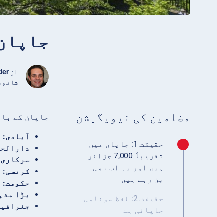
جاپان کے ب
از
der
شائع شدہ مارچ 24,
مضامین کی نیویگیشن
جاپان کے بار
آبادی:
تقر
حقیقت 1: جاپان میں
دارالحک
تقریباً 7,000 جزائر
سرکاری 
ہیں اور یہ اب بھی
کرنسی:
ج
بن رہے ہیں
حکومت:
پ
بڑا مذہ
حقیقت 2: لفظ سونامی
جغرافیہ
جاپانی ہے