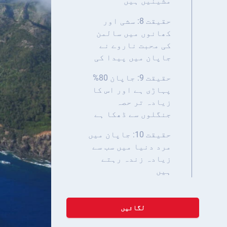
مشینیں ہیں
حقیقت 8: سشی اور
کھانوں میں سالمن
کی محبت ناروے نے
جاپان میں پیدا کی
حقیقت 9: جاپان 80%
پہاڑی ہے اور اس کا
زیادہ تر حصہ
جنگلوں سے ڈھکا ہے
حقیقت 10: جاپان میں
مرد دنیا میں سب سے
زیادہ زندہ رہتے
ہیں
لگائیں