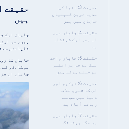
حقیقت 3: دنیا کی
قدیم ترین کمپنیاں
ہیں
جاپان میں ہیں
حقیقت 4: جاپان میں
اب بھی ایک شہنشاہ
ہیں، جو اپنی
ہے
فلپائنی سمند
حقیقت 5: جاپان واحد
جاپان کا روس
ملک ہے جس پر ایٹمی
ہوکایڈو کے ش
بم حملے ہوئے ہیں
جاپان ان جزا
حقیقت 6: ٹوکیو اور
اس کا شہری علاقہ
دنیا میں سب سے
زیادہ آباد ہے
حقیقت 7: جاپان میں
ہر جگہ ویندنگ