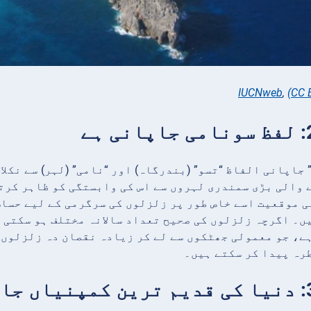
IUCNweb
,
(CC 
 جاپانی الفاظ “تسو” (بندرگاہ) اور “نامی” (لہر) سے نکل
 والی بڑی سمندری لہروں سے اس کی وابستگی کو ظاہر کرت
 موقعیت اسے خاص طور پر زلزلوں کی سرگرمی کے لیے حساس
ے، جو معمولی جھٹکوں سے لے کر زیادہ نقصان دہ زلزلوں ت
رہ پیدا کر سکتے ہیں۔