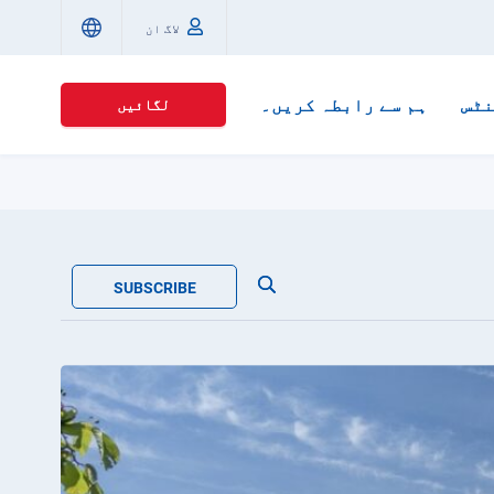
لاگ ان
ٹس
ہم سے رابطہ کریں۔
لگائیں
SUBSCRIBE