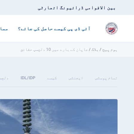
بین الاقوامی ڈرائیونگ اتھارٹی
آئی ڈی پی کیسے حاصل کی جائے؟
مما
ہوم پیج
/
بلاگ
/
جاپان کے بارے میں 10 دلچسپ حقائق
تمام پوسٹس
ایجنٹس
کیسے
IDL/IDP
دلچس