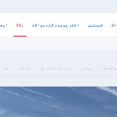
لک
قیمتیں
اکثر پوچھے گئے سوالات
بلاگ
ایجن
پ حقائق
پولیس
درجہ بندی / تاریخ
جائزے
سفر