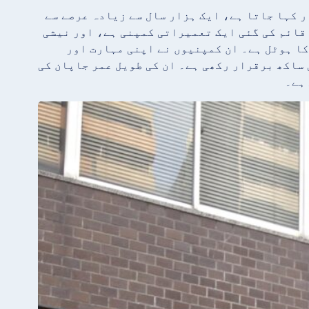
 کہا جاتا ہے، ایک ہزار سال سے زیادہ عرصے سے
وں میں کونگو گومی شامل ہے، جو 578 عیسوی میں قائم کی گئی ایک تعمیراتی کمپنی ہے، اور نیشی
 ایک گرم چشمے کا ہوٹل ہے۔ ان کمپنیوں نے اپنی مہارت اور
 ساکھ برقرار رکھی ہے۔ ان کی طویل عمر جاپان کی
ہے۔