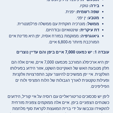
בירה:
טוקיו.
שפה רשמית:
יפנית.
מטבע:
ין יפני.
ממשל:
מונרכיה חוקתית עם ממשלה פרלמנטרית.
דת עיקרית:
שינטואיזם ובודהיזם.
גיאוגרפיה:
ממוקמת במזרח אסיה, יפן היא מדינת איים
המורכבת מיותר מ-6,800 איים.
עובדה 1: יש כמעט 7,000 איים ביפן והם עדיין נוצרים
יפן היא ארכיפלג המורכב מכמעט 7,000 איים, ואיים אלה הם
חלק מטבעת האש של האוקיינוס השקט, אזור הידוע בפעילותו
הוולקנית. איי יפן ממשיכים להיווצר עקב התפרצויות וולקניות
ופעילות טקטונית לאורך הגבולות של הלוח הפציפי ולוח ים
הפיליפינים.
ליפן יש סכסוכים טריטוריאליים עם רוסיה על איי קוריל, הידועים
כשטחים הצפוניים ביפן. איים אלה ממוקמים צפונית מזרחית
להוקאידו ונכבשו על ידי ברית המועצות לקראת סוף מלחמת