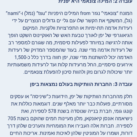
עובדה 2: המילה צונאמי היא יפנית
המונח “צונאמי” נגזר from המילים היפניות “tsu” (נמל) ו-“nami”
(גל), המשקף את הקשר שלו עם גלי ים גדולים הנוצרים על ידי
רעידות אדמה תת-ימיות או התפרצויות וולקניות. המיקום
הגיאוגרפי של יפן לאורך טבעת האש של האוקיינוס השקט הופך
אותה לרגישה במיוחד לפעילות סיסמית, מה שגורם למספר רב
של רעידות אדמה מדי שנה. בעוד שהמספר המדויק של רעידות
האדמה יכול להשתנות מדי שנה, יפן חווה בדרך כלל כ-1,500
אירועים סיסמיים, החל מרעידות קלות ועד לרעידות משמעותיות
יותר שיכולות לגרום נזק ולהוות סיכון להפעלת צונאמיים.
עובדה 3: החברות הוותיקות בעולם נמצאות ביפן
חלק מהחברות הוותיקות של יפן, הידועות כ”שיניסה” או עסקים
מסורתיים, פועלות כבר יותר מאלף שנים. דוגמאות כוללות את
קונגו גומי, חברת בנייה שנוסדה בשנת 578 לספירה, ואת
נישיאמה אונסן קיאונקאן, מלון מעיינות חמים שהוקם בשנת 705
לספירה. חברות אלה העבירו את המומחיות והערכים שלהן דרך
דורות, ושמרו על המוניטין שלהן לאיכות ואמינות. אריכות החיים