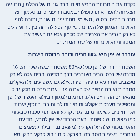
לקדם את היתרונות הבריאותיים והרב-גוניות של הסלמון, נורווגיה
הצליחה להפוך אותו פופולרי במטבח היפני. כיום, סלמון הוא
מרכיב בסיסי בסושי, סשיימי ומנות יפניות שונות, ותורם לנוף
הקולינרי המגוון של המדינה. שיתוף הפעולה הזה בין נורווגיה ליפן
לא רק הגביר את הצריכה של סלמון אלא גם העשיר את
המסורות הקולינריות של שתי המדינות.
עובדה 9: יפן היא 80% הרים ורובה מכוסה ביערות
השטח ההררי של יפן כולל כ-80% משטח היבשה שלה, הכולל
סדרה של רכסי הרים העוברים דרך המדינה. הרים אלה לא רק
מעצבים את הגיאוגרפיה הפיזית אלא גם משפיעים על האקלים,
התרבות ואורח החיים של העם היפני. יערות מכסים חלק גדול
מהאזורים ההרריים הללו, תורמים למגוון הביולוגי העשיר של יפן
ומספקים מערכות אקולוגיות חיוניות לחיות בר. בנוסף, יערות
אלה חיוניים לשימור מים, הגנת קרקע והפחתת סכנות טבעיות
כמו מפולות ושיטפונות. יראת הכבוד של יפן לטבע, יחד עם
ההסתמכות שלה על הקרקע למשאבים, הובילה למאמצים
נרחבים בשימור הסביבה ובפרקטיקות ניהול קרקע בר-קיימא.