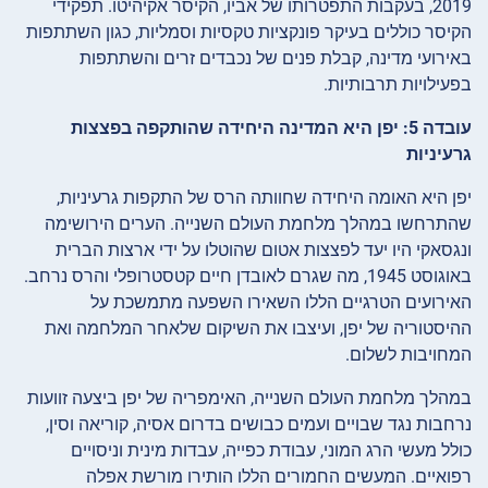
2019, בעקבות התפטרותו של אביו, הקיסר אקיהיטו. תפקידי
הקיסר כוללים בעיקר פונקציות טקסיות וסמליות, כגון השתתפות
באירועי מדינה, קבלת פנים של נכבדים זרים והשתתפות
בפעילויות תרבותיות.
עובדה 5: יפן היא המדינה היחידה שהותקפה בפצצות
גרעיניות
יפן היא האומה היחידה שחוותה הרס של התקפות גרעיניות,
שהתרחשו במהלך מלחמת העולם השנייה. הערים הירושימה
ונגסאקי היו יעד לפצצות אטום שהוטלו על ידי ארצות הברית
באוגוסט 1945, מה שגרם לאובדן חיים קטסטרופלי והרס נרחב.
האירועים הטרגיים הללו השאירו השפעה מתמשכת על
ההיסטוריה של יפן, ועיצבו את השיקום שלאחר המלחמה ואת
המחויבות לשלום.
במהלך מלחמת העולם השנייה, האימפריה של יפן ביצעה זוועות
נרחבות נגד שבויים ועמים כבושים בדרום אסיה, קוריאה וסין,
כולל מעשי הרג המוני, עבודת כפייה, עבדות מינית וניסויים
רפואיים. המעשים החמורים הללו הותירו מורשת אפלה