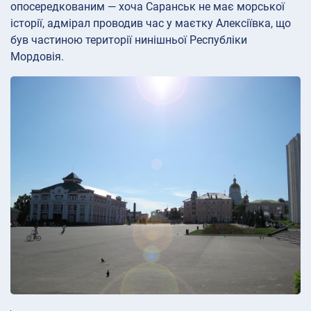
опосередкованим — хоча Саранськ не має морської
історії, адмірал проводив час у маєтку Алексіївка, що
був частиною території нинішньої Республіки
Мордовія.