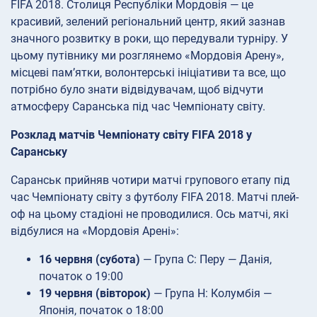
FIFA 2018. Столиця Республіки Мордовія — це
красивий, зелений регіональний центр, який зазнав
значного розвитку в роки, що передували турніру. У
цьому путівнику ми розглянемо «Мордовія Арену»,
місцеві пам’ятки, волонтерські ініціативи та все, що
потрібно було знати відвідувачам, щоб відчути
атмосферу Саранська під час Чемпіонату світу.
Розклад матчів Чемпіонату світу FIFA 2018 у
Саранську
Саранськ прийняв чотири матчі групового етапу під
час Чемпіонату світу з футболу FIFA 2018. Матчі плей-
оф на цьому стадіоні не проводилися. Ось матчі, які
відбулися на «Мордовія Арені»:
16 червня (субота)
— Група C: Перу — Данія,
початок о 19:00
19 червня (вівторок)
— Група H: Колумбія —
Японія, початок о 18:00