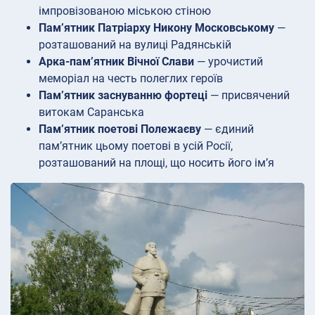
імпровізованою міською стіною
Пам’ятник Патріарху Никону Московському
—
розташований на вулиці Радянській
Арка-пам’ятник Вічної Слави
— урочистий
меморіал на честь полеглих героїв
Пам’ятник заснуванню фортеці
— присвячений
витокам Саранська
Пам’ятник поетові Полежаєву
— єдиний
пам’ятник цьому поетові в усій Росії,
розташований на площі, що носить його ім’я