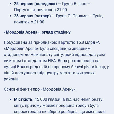
25 червня (понеділок)
— Група B: Іран —
Португалія, початок о 21:00
28 червня (четвер)
— Група G: Панама — Туніс,
початок о 21:00
«Мордовія Арена»: огляд стадіону
Побудована за приблизною вартістю 15,8 млрд ₽,
«Мордовія Арена» була спеціально зведеним
стадіоном до Чемпіонату світу, який відповідав усім
вимогам і стандартам FIFA. Вона розташована на
вулиці Волгоградській на правому березі річки Інсар, у
пішій доступності від центру міста та житлових
районів.
Основні факти про «Мордовія Арену»:
Місткість:
45 000 глядачів під час Чемпіонату
світу, причому майже половина трибун була
спроєктована як збірно-розбірна, що зменшило