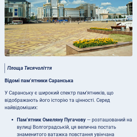
Площа Тисячоліття
Відомі пам’ятники Саранська
У Саранську є широкий спектр пам’ятників, що
відображають його історію та цінності. Серед
найвідоміших:
Пам’ятник Омеляну Пугачову
— розташований на
вулиці Волгоградській, ця велична постать
знаменитого ватажка повстання увінчана