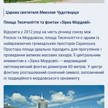
Церква святителя Миколая Чудотворця
Площа Тисячоліття та фонтан «Зірка Мордовії»
Відкрита у 2012 році на честь річниці союзу між
Росією та Мордовією, площа Тисячоліття є одним із
найвражаючих громадських просторів Саранська.
Простора площа ідеально підходить для прогулянок і
проведення великих масових заходів. Її центральним
елементом є «Зірка Мордовії» — видовищний
світломузичний фонтан діаметром 60 метрів. У центрі
фонтану розташований сонячний символ, запозичений
із традиційного мордовського орнаменту.