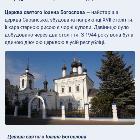
Церква святого Іоанна Богослова
— найстаріша
церква Саранська, збудована наприкінці XVII століття.
Її характерною рисою є чорні куполи. Дзвіницю було
добудовано через два століття. З 1944 року вона була
єдиною діючою церквою в усій республіці.
Церква святого Іоанна Богослова