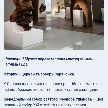
Усередині Музею образотворчих мистецтв імені
Степана Ерзі
Історичні церкви та собори Саранська
У Саранську є кілька визначних релігійних пам’яток,
які відображають століття архітектурної спадщини.
Кафедральний собор святого Феодора Ушакова
— цей
величний собор XXI століття не поступається