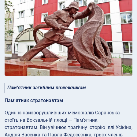
Пам’ятник загиблим пожежникам
Пам’ятник стратонавтам
Один із найзворушливіших меморіалів Саранська
стоїть на Вокзальній площі — Пам’ятник
стратонавтам. Він увічнює трагічну історію Іллі Усікіна,
Андрія Васенка та Павла Федосеєнка, трьох членів