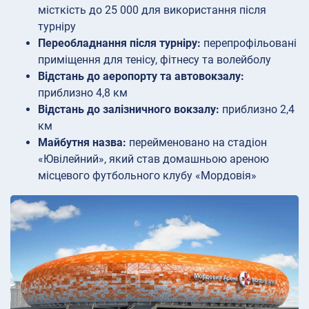
місткість до 25 000 для використання після
турніру
Переобладнання після турніру:
перепрофільовані
приміщення для тенісу, фітнесу та волейболу
Відстань до аеропорту та автовокзалу:
приблизно 4,8 км
Відстань до залізничного вокзалу:
приблизно 2,4
км
Майбутня назва:
перейменовано на стадіон
«Ювілейний», який став домашньою ареною
місцевого футбольного клубу «Мордовія»