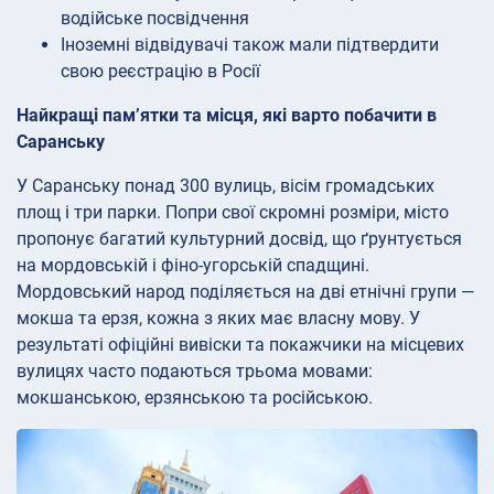
водійське посвідчення
Іноземні відвідувачі також мали підтвердити
свою реєстрацію в Росії
Найкращі пам’ятки та місця, які варто побачити в
Саранську
У Саранську понад 300 вулиць, вісім громадських
площ і три парки. Попри свої скромні розміри, місто
пропонує багатий культурний досвід, що ґрунтується
на мордовській і фіно-угорській спадщині.
Мордовський народ поділяється на дві етнічні групи —
мокша та ерзя, кожна з яких має власну мову. У
результаті офіційні вивіски та покажчики на місцевих
вулицях часто подаються трьома мовами:
мокшанською, ерзянською та російською.