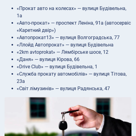
«Прокат авто на колесах» — вулиця Будівельна,
1а
«Авто-прокат» — проспект Леніна, 91а (автосервіс
«Каретний двір»)
«Автопрокат13» — вулиця Волгоградська, 77
«Ллойд Автопрокат» — вулиця Будівельна
«2km avtoprokat» — Лямбірське шосе, 12
«Даня» — вулиця Кірова, 66
«Drive Club» — вулиця Будівельна, 1
«Служба прокату автомобілів» — вулиця Тітова,
23а
«Світ лімузинів» — вулиця Радянська, 47