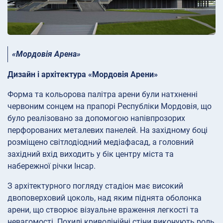
«Мордовія Арена»
Дизайн і архітектура «Мордовія Арени»
Форма та кольорова палітра арени були натхненні
червоним сонцем на прапорі Республіки Мордовія, що
було реалізовано за допомогою напівпрозорих
перфорованих металевих панелей. На західному боці
розміщено світлодіодний медіафасад, а головний
західний вхід виходить у бік центру міста та
набережної річки Інсар.
З архітектурного погляду стадіон має високий
двоповерховий цоколь, над яким піднята оболонка
арени, що створює візуальне враження легкості та
невагомості. Похилі криволінійні стіни виконують роль