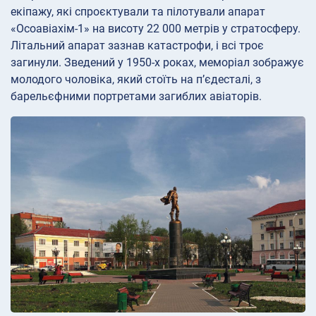
екіпажу, які спроєктували та пілотували апарат
«Осоавіахім-1» на висоту 22 000 метрів у стратосферу.
Літальний апарат зазнав катастрофи, і всі троє
загинули. Зведений у 1950-х роках, меморіал зображує
молодого чоловіка, який стоїть на п’єдесталі, з
барельєфними портретами загиблих авіаторів.