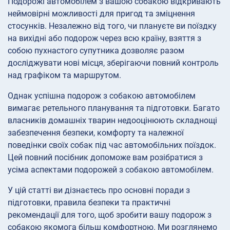
Подорожі автомобілем з вашою собакою відкривають
неймовірні можливості для пригод та зміцнення
стосунків. Незалежно від того, чи плануєте ви поїздку
на вихідні або подорож через всю країну, взяття з
собою пухнастого супутника дозволяє разом
досліджувати нові місця, зберігаючи повний контроль
над графіком та маршрутом.
Однак успішна подорож з собакою автомобілем
вимагає ретельного планування та підготовки. Багато
власників домашніх тварин недооцінюють складнощі
забезпечення безпеки, комфорту та належної
поведінки своїх собак під час автомобільних поїздок.
Цей повний посібник допоможе вам розібратися з
усіма аспектами подорожей з собакою автомобілем.
У цій статті ви дізнаєтесь про основні поради з
підготовки, правила безпеки та практичні
рекомендації для того, щоб зробити вашу подорож з
собакою якомога більш комфортною. Ми розглянемо