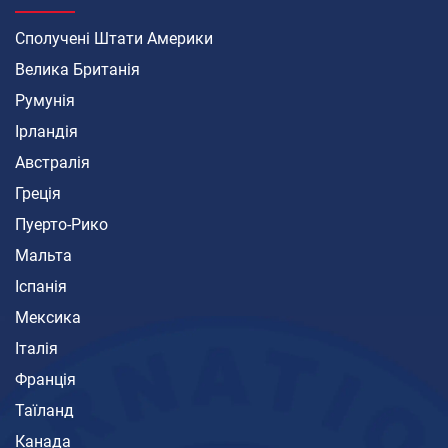
Сполучені Штати Америки
Велика Британія
Румунія
Ірландія
Австралія
Греція
Пуерто-Рико
Мальта
Іспанія
Мексика
Італія
Франція
Таїланд
Канада