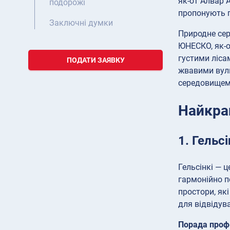
як-от Алвар А
подорожі
пропонують г
Заключні думки
Природне сер
ЮНЕСКО, як-о
густими ліса
ПОДАТИ ЗАЯВКУ
жвавими вули
середовищем
Найкра
1. Гельс
Гельсінкі — ц
гармонійно п
простори, як
для відвідув
Порада проф