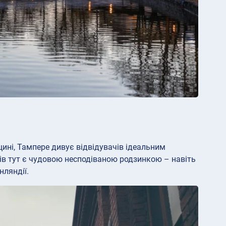
ині, Тампере дивує відвідувачів ідеальним
лів тут є чудовою несподіваною родзинкою – навіть
нляндії.