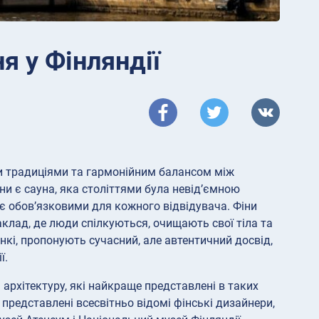
я у Фінляндії
ми традиціями та гармонійним балансом між
ни є сауна, яка століттями була невід’ємною
 є обов’язковими для кожного відвідувача. Фіни
заклад, де люди спілкуються, очищають свої тіла та
інкі, пропонують сучасний, але автентичний досвід,
ї.
архітектуру, які найкраще представлені в таких
 представлені всесвітньо відомі фінські дизайнери,