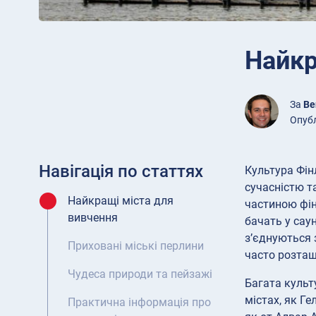
Найкр
За
Be
Опубл
Навігація по статтях
Культура Фін
сучасністю т
Найкращі міста для
частиною фін
вивчення
бачать у саун
з’єднуються з
Приховані міські перлини
часто розташо
Чудеса природи та пейзажі
Багата культ
містах, як Ге
Практична інформація про