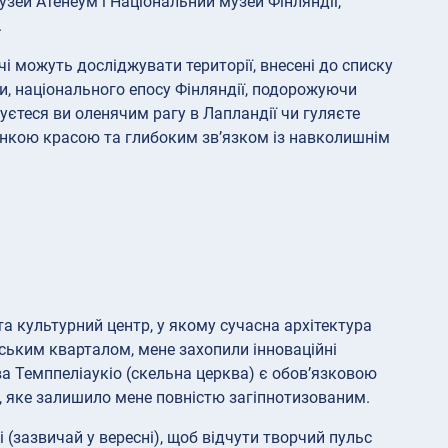
музей Атенеум і Національний музей Фінляндії,
.
і можуть досліджувати території, внесені до списку
и, національного епосу Фінляндії, подорожуючи
єтеся ви оленячим рагу в Лапландії чи гуляєте
онкою красою та глибоким зв’язком із навколишнім
 та культурний центр, у якому сучасна архітектура
ським кварталом, мене захопили інноваційні
а Темппеліаукіо (скельна церква) є обов’язковою
во, яке залишило мене повністю загіпнотизованим.
і (зазвичай у вересні), щоб відчути творчий пульс