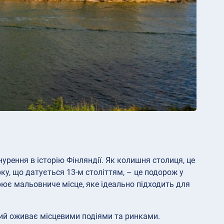
урення в історію Фінляндії. Як колишня столиця, це
ку, що датується 13-м століттям, – це подорож у
ює мальовниче місце, яке ідеально підходить для
який оживає місцевими подіями та ринками.