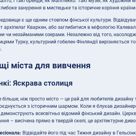
алто, і такі бренди, як Marimekko. Такі музеї, як Художній 
либоке занурення в мистецьке та історичне коріння країни
едовище є ще одним стовпом фінської культури. Відвідувач
т архіпелаг Кваркен, або заглибитися в міфологію Калевал
ми чи незайманими озерами. Незалежно від того, насолоджу
цями Турку, культурний гобелен Фінляндії вирізняється т
.
щі міста для вивчення
інкі: Яскрава столиця
е більше, ніж просто місто — це рай для любителів дизайну
оєднується з історичним шармом. Коли я блукав дизайнер
і демонструють всесвітньо відомий фінський дизайн. Церкв
ання – висічена прямо в твердій скелі, це архітектурне ди
есіонала:
Відвідайте його під час Тижня дизайну в Гельсінк