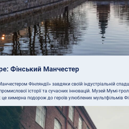
ре: Фінський Манчестер
анчестером Фінляндії» завдяки своїй індустріальній спадщ
ромислової історії та сучасних інновацій. Музей Мумі-тро
 це химерна подорож до героїв улюблених мультфільмів Фі