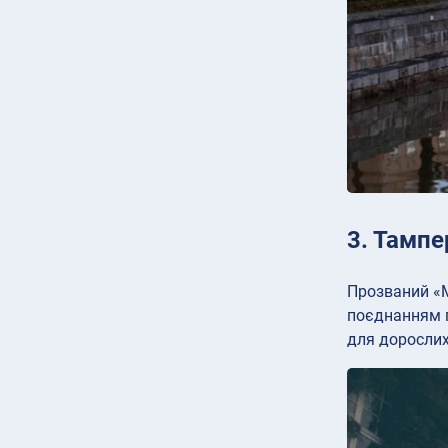
3. Тампе
Прозваний «М
поєднанням п
для дорослих