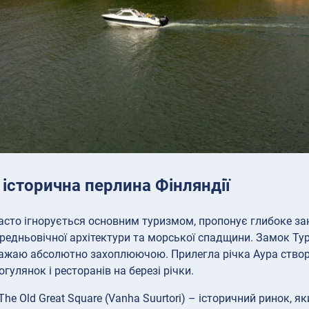
: історична перлина Фінляндії
часто ігнорується основним туризмом, пропонує глибоке зан
редньовічної архітектури та морської спадщини. Замок Тур
вважаю абсолютно захоплюючою. Прилегла річка Аура створ
гулянок і ресторанів на березі річки.
The Old Great Square (Vanha Suurtori) – історичний ринок, 