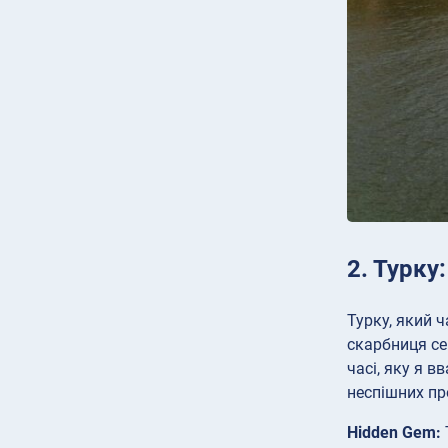
2. Турку
Турку, який 
скарбниця се
часі, яку я 
неспішних про
Hidden Gem: