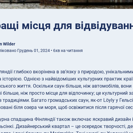
ащі місця для відвідуванн
n Wilder
іковано Грудень 01, 2024 • 6хв на читання
ляндії глибоко вкорінена в зв’язку з природою, унікальни
а історією. Однією з найвідоміших культурних практик краї
ського життя. Оскільки саун більше, ніж автомобілів, вони
і більше, ніж просто місце для відпочинку; це культурний 
 традиціями. Багато громадських саун, як-от Löyly у Гельс
вані біля озера чи моря, щоб освіжитися після гарячої сесі
урна спадщина Фінляндії також включає яскравий дизайн і 
льсінкі. Дизайнерський квартал – це осередок творчості, де