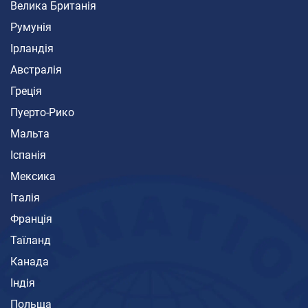
Велика Британія
Румунія
Ірландія
Австралія
Греція
Пуерто-Рико
Мальта
Іспанія
Мексика
Італія
Франція
Таїланд
Канада
Індія
Польща