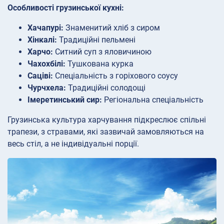
Особливості грузинської кухні:
Хачапурі:
Знаменитий хліб з сиром
Хінкалі:
Традиційні пельмені
Харчо:
Ситний суп з яловичиною
Чахохбілі:
Тушкована курка
Саціві:
Спеціальність з горіхового соусу
Чурчхела:
Традиційні солодощі
Імеретинський сир:
Регіональна спеціальність
Грузинська культура харчування підкреслює спільні
трапези, з стравами, які зазвичай замовляються на
весь стіл, а не індивідуальні порції.