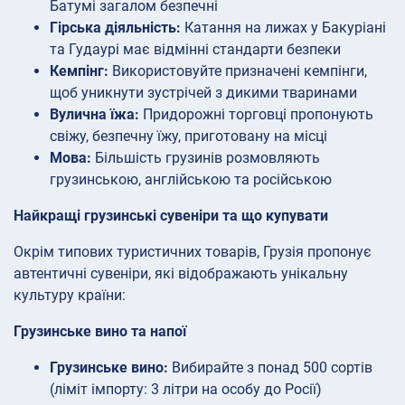
Батумі загалом безпечні
Гірська діяльність:
Катання на лижах у Бакуріані
та Гудаурі має відмінні стандарти безпеки
Кемпінг:
Використовуйте призначені кемпінги,
щоб уникнути зустрічей з дикими тваринами
Вулична їжа:
Придорожні торговці пропонують
свіжу, безпечну їжу, приготовану на місці
Мова:
Більшість грузинів розмовляють
грузинською, англійською та російською
Найкращі грузинські сувеніри та що купувати
Окрім типових туристичних товарів, Грузія пропонує
автентичні сувеніри, які відображають унікальну
культуру країни:
Грузинське вино та напої
Грузинське вино:
Вибирайте з понад 500 сортів
(ліміт імпорту: 3 літри на особу до Росії)