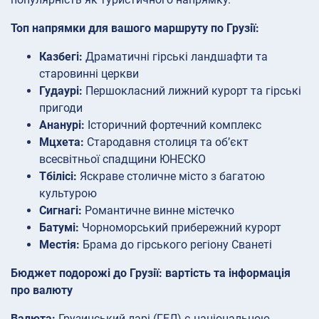
Топ напрямки для вашого маршруту по Грузії:
Казбегі:
Драматичні гірські ландшафти та
старовинні церкви
Гудаурі:
Першокласний лижний курорт та гірські
пригоди
Ананурі:
Історичний фортечний комплекс
Мцхета:
Стародавня столиця та об’єкт
всесвітньої спадщини ЮНЕСКО
Тбілісі:
Яскраве столичне місто з багатою
культурою
Сигнагі:
Романтичне винне містечко
Батумі:
Чорноморський прибережний курорт
Местія:
Брама до гірського регіону Сванеті
Бюджет подорожі до Грузії: вартість та інформація
про валюту
Валюта:
Грузинський ларі (ГЕЛ) є національною