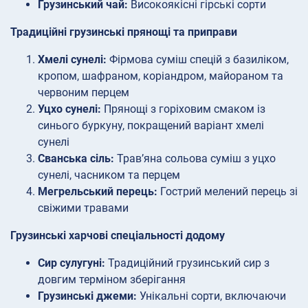
Грузинський чай:
Високоякісні гірські сорти
Традиційні грузинські прянощі та приправи
Хмелі сунелі:
Фірмова суміш спецій з базиліком,
кропом, шафраном, коріандром, майораном та
червоним перцем
Уцхо сунелі:
Прянощі з горіховим смаком із
синього буркуну, покращений варіант хмелі
сунелі
Сванська сіль:
Трав’яна сольова суміш з уцхо
сунелі, часником та перцем
Мегрельський перець:
Гострий мелений перець зі
свіжими травами
Грузинські харчові спеціальності додому
Сир сулугуні:
Традиційний грузинський сир з
довгим терміном зберігання
Грузинські джеми:
Унікальні сорти, включаючи