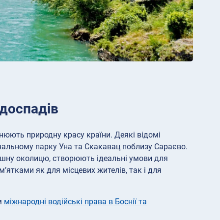
одоспадів
нюють природну красу країни. Деякі відомі
нальному парку Уна та Скакавац поблизу Сараєво.
пишну околицю, створюють ідеальні умови для
ятками як для місцевих жителів, так і для
ам
міжнародні водійські права в Боснії та