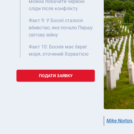
можна побачити червоні
сліди після конфлікту
Факт 9: У Боснії сталося
вбивство, яке почало Першу
світову війну
Факт 10: Боснія має берег
моря, оточений Хорватією
ПОДАТИ ЗАЯВКУ
Mike Norton