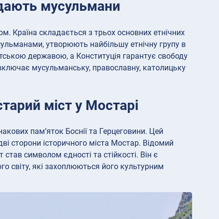
ладають мусульмани
м. Країна складається з трьох основних етнічних
 мусульманами, утворюють найбільшу етнічну групу в
вітською державою, а Конституція гарантує свободу
 включає мусульманську, православну, католицьку
старий міст у Мостарі
знакових пам’яток Боснії та Герцеговини. Цей
дві сторони історичного міста Мостар. Відомий
став символом єдності та стійкості. Він є
го світу, які захоплюються його культурним