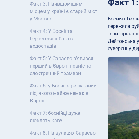
Факт 1
Факт 3: Найвідомішим
місцем у країні є старий міст
Боснія і Герц
у Мостарі
пережила руйн
Факт 4: У Боснії та
територіальн
Герцеговині багато
Дейтонська у
водоспадів
суверенну де
Факт 5: У Сараєво з’явився
перший в Європі повністю
електричний трамвай
Факт 6: у Боснії є реліктовий
ліс, якого майже немає в
Європі
Факт 7: боснійці дуже
люблять каву
Факт 8: На вулицях Сараєво