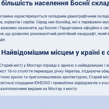
: більшість населення Боснії ск
цеговина характеризується складним демографічним складо
ів, хорватів і сербів. Серед них боснійці, які є переважно
к важливо зазначити, що Боснія і Герцеговина офіційно є с
ня, що дозволяє різноманітний релігійний ландшафт, який
ди.
 Найвідомішим місцем у країні є 
Старий міст) у Мостарі справді є однією з найвідоміших і 
іст 16-го століття перекидає річку Неретва, з’єднуючи оби
тною аркою та приголомшливою архітектурою, Старий міст 
світньої спадщини ЮНЕСКО і приваблює відвідувачів з усьо
захоплюючими видами на Мостар з мосту.