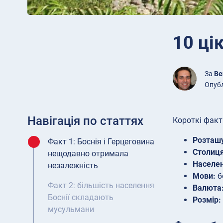
10 ці
За
Be
Опубл
Навігація по статтях
Короткі факт
Розташ
Факт 1: Боснія і Герцеговина
Столиця
нещодавно отримала
Населен
незалежність
Мови:
б
Факт 2: більшість населення
Валюта
Боснії складають
Розмір:
мусульмани