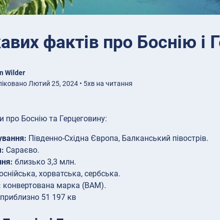
кавих фактів про Боснію і 
n Wilder
іковано Лютий 25, 2024 • 5хв на читання
и про Боснію та Герцеговину:
ування:
Південно-Східна Європа, Балканський півострів.
:
Сараєво.
ня:
близько 3,3 млн.
оснійська, хорватська, сербська.
:
конвертована марка (BAM).
приблизно 51 197 кв