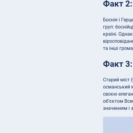
Факт 2
Боснія і Гер
груп: боснійц
країні. Одна
віросповідан
та інші грома
Факт 3:
Старий міст (
османський м
своєю елеган
об’єктом Все
значенням і 