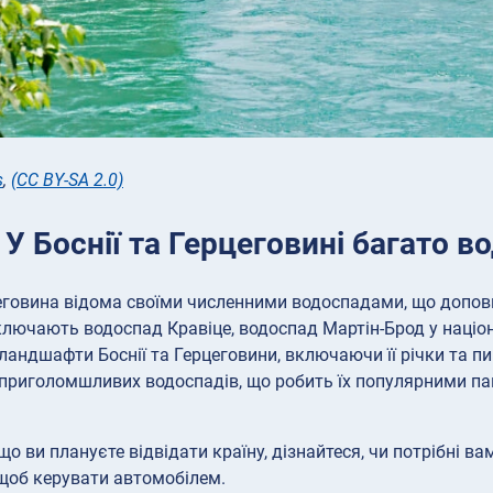
s
,
(CC BY-SA 2.0)
 У Боснії та Герцеговині багато в
цеговина відома своїми численними водоспадами, що допов
лючають водоспад Кравіце, водоспад Мартін-Брод у націо
 ландшафти Боснії та Герцеговини, включаючи її річки та 
риголомшливих водоспадів, що робить їх популярними пам’
о ви плануєте відвідати країну, дізнайтеся, чи потрібні в
об керувати автомобілем.