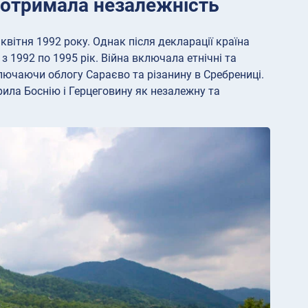
о отримала незалежність
квітня 1992 року. Однак після декларації країна
з 1992 по 1995 рік. Війна включала етнічні та
ключаючи облогу Сараєво та різанину в Сребрениці.
рила Боснію і Герцеговину як незалежну та