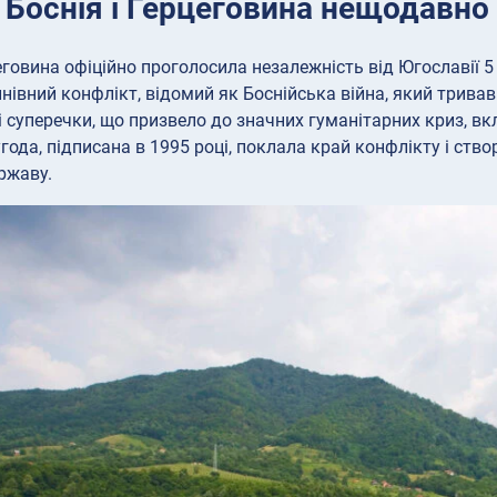
: Боснія і Герцеговина нещодавн
еговина офіційно проголосила незалежність від Югославії 5 
івний конфлікт, відомий як Боснійська війна, який тривав 
і суперечки, що призвело до значних гуманітарних криз, в
года, підписана в 1995 році, поклала край конфлікту і ство
ржаву.