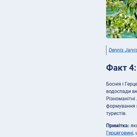
Dennis Jarvi
Факт 4:
Боснія і Гер
водоспади вк
Різноманітні
формування п
туристів.
Примітка:
якщ
Герцеговині,
щ