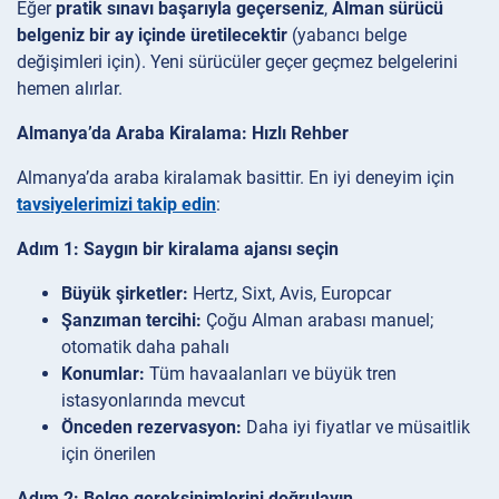
Eğer
pratik sınavı başarıyla geçerseniz
,
Alman sürücü
belgeniz bir ay içinde üretilecektir
(yabancı belge
değişimleri için). Yeni sürücüler geçer geçmez belgelerini
hemen alırlar.
Almanya’da Araba Kiralama: Hızlı Rehber
Almanya’da araba kiralamak basittir. En iyi deneyim için
tavsiyelerimizi takip edin
:
Adım 1: Saygın bir kiralama ajansı seçin
Büyük şirketler:
Hertz, Sixt, Avis, Europcar
Şanzıman tercihi:
Çoğu Alman arabası manuel;
otomatik daha pahalı
Konumlar:
Tüm havaalanları ve büyük tren
istasyonlarında mevcut
Önceden rezervasyon:
Daha iyi fiyatlar ve müsaitlik
için önerilen
Adım 2: Belge gereksinimlerini doğrulayın