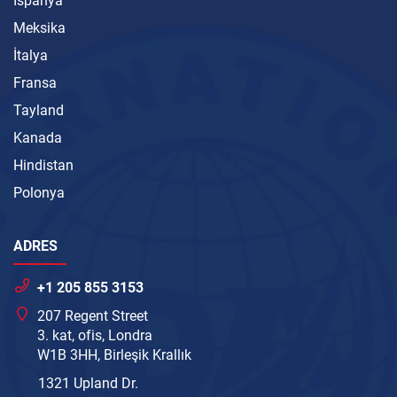
İspanya
Meksika
İtalya
Fransa
Tayland
Kanada
Hindistan
Polonya
ADRES
+1 205 855 3153
207 Regent Street
3. kat, ofis, Londra
W1B 3HH, Birleşik Krallık
1321 Upland Dr.