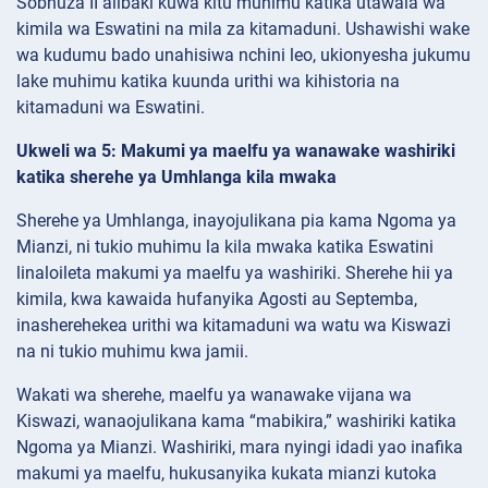
Sobhuza II alibaki kuwa kitu muhimu katika utawala wa
kimila wa Eswatini na mila za kitamaduni. Ushawishi wake
wa kudumu bado unahisiwa nchini leo, ukionyesha jukumu
lake muhimu katika kuunda urithi wa kihistoria na
kitamaduni wa Eswatini.
Ukweli wa 5: Makumi ya maelfu ya wanawake washiriki
katika sherehe ya Umhlanga kila mwaka
Sherehe ya Umhlanga, inayojulikana pia kama Ngoma ya
Mianzi, ni tukio muhimu la kila mwaka katika Eswatini
linaloileta makumi ya maelfu ya washiriki. Sherehe hii ya
kimila, kwa kawaida hufanyika Agosti au Septemba,
inasherehekea urithi wa kitamaduni wa watu wa Kiswazi
na ni tukio muhimu kwa jamii.
Wakati wa sherehe, maelfu ya wanawake vijana wa
Kiswazi, wanaojulikana kama “mabikira,” washiriki katika
Ngoma ya Mianzi. Washiriki, mara nyingi idadi yao inafika
makumi ya maelfu, hukusanyika kukata mianzi kutoka