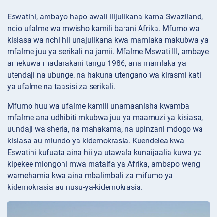
Eswatini, ambayo hapo awali ilijulikana kama Swaziland,
ndio ufalme wa mwisho kamili barani Afrika. Mfumo wa
kisiasa wa nchi hii unajulikana kwa mamlaka makubwa ya
mfalme juu ya serikali na jamii. Mfalme Mswati III, ambaye
amekuwa madarakani tangu 1986, ana mamlaka ya
utendaji na ubunge, na hakuna utengano wa kirasmi kati
ya ufalme na taasisi za serikali.
Mfumo huu wa ufalme kamili unamaanisha kwamba
mfalme ana udhibiti mkubwa juu ya maamuzi ya kisiasa,
uundaji wa sheria, na mahakama, na upinzani mdogo wa
kisiasa au miundo ya kidemokrasia. Kuendelea kwa
Eswatini kufuata aina hii ya utawala kunaijaalia kuwa ya
kipekee miongoni mwa mataifa ya Afrika, ambapo wengi
wamehamia kwa aina mbalimbali za mifumo ya
kidemokrasia au nusu-ya-kidemokrasia.