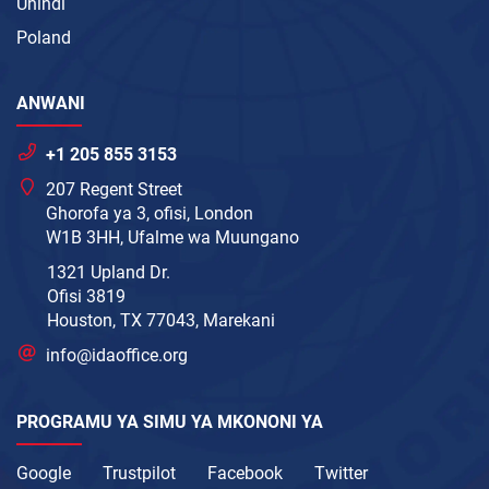
Uhindi
Poland
ANWANI
+1 205 855 3153
207 Regent Street
Ghorofa ya 3, ofisi, London
W1B 3HH, Ufalme wa Muungano
1321 Upland Dr.
Ofisi 3819
Houston, TX 77043, Marekani
info@idaoffice.org
PROGRAMU YA SIMU YA MKONONI YA
Google
Trustpilot
Facebook
Twitter