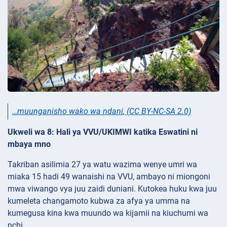
…muunganisho wako wa ndani
,
(CC BY-NC-SA 2.0)
Ukweli wa 8: Hali ya VVU/UKIMWI katika Eswatini ni
mbaya mno
Takriban asilimia 27 ya watu wazima wenye umri wa
miaka 15 hadi 49 wanaishi na VVU, ambayo ni miongoni
mwa viwango vya juu zaidi duniani. Kutokea huku kwa juu
kumeleta changamoto kubwa za afya ya umma na
kumegusa kina kwa muundo wa kijamii na kiuchumi wa
nchi.