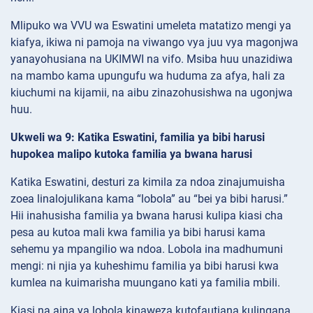
Mlipuko wa VVU wa Eswatini umeleta matatizo mengi ya
kiafya, ikiwa ni pamoja na viwango vya juu vya magonjwa
yanayohusiana na UKIMWI na vifo. Msiba huu unazidiwa
na mambo kama upungufu wa huduma za afya, hali za
kiuchumi na kijamii, na aibu zinazohusishwa na ugonjwa
huu.
Ukweli wa 9: Katika Eswatini, familia ya bibi harusi
hupokea malipo kutoka familia ya bwana harusi
Katika Eswatini, desturi za kimila za ndoa zinajumuisha
zoea linalojulikana kama “lobola” au “bei ya bibi harusi.”
Hii inahusisha familia ya bwana harusi kulipa kiasi cha
pesa au kutoa mali kwa familia ya bibi harusi kama
sehemu ya mpangilio wa ndoa. Lobola ina madhumuni
mengi: ni njia ya kuheshimu familia ya bibi harusi kwa
kumlea na kuimarisha muungano kati ya familia mbili.
Kiasi na aina ya lobola kinaweza kutofautiana kulingana