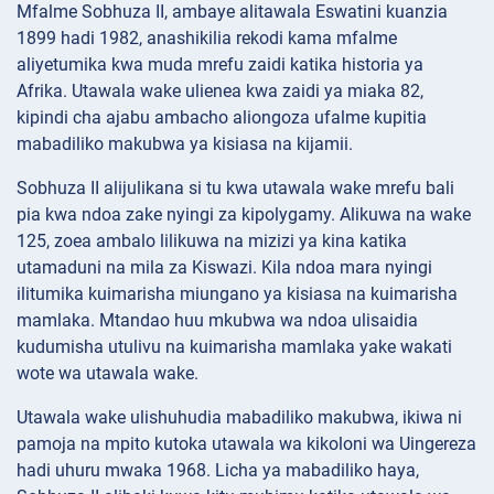
Mfalme Sobhuza II, ambaye alitawala Eswatini kuanzia
1899 hadi 1982, anashikilia rekodi kama mfalme
aliyetumika kwa muda mrefu zaidi katika historia ya
Afrika. Utawala wake ulienea kwa zaidi ya miaka 82,
kipindi cha ajabu ambacho aliongoza ufalme kupitia
mabadiliko makubwa ya kisiasa na kijamii.
Sobhuza II alijulikana si tu kwa utawala wake mrefu bali
pia kwa ndoa zake nyingi za kipolygamy. Alikuwa na wake
125, zoea ambalo lilikuwa na mizizi ya kina katika
utamaduni na mila za Kiswazi. Kila ndoa mara nyingi
ilitumika kuimarisha miungano ya kisiasa na kuimarisha
mamlaka. Mtandao huu mkubwa wa ndoa ulisaidia
kudumisha utulivu na kuimarisha mamlaka yake wakati
wote wa utawala wake.
Utawala wake ulishuhudia mabadiliko makubwa, ikiwa ni
pamoja na mpito kutoka utawala wa kikoloni wa Uingereza
hadi uhuru mwaka 1968. Licha ya mabadiliko haya,