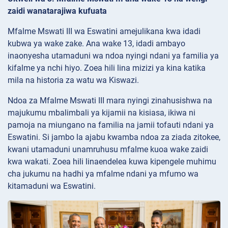
zaidi wanatarajiwa kufuata
Mfalme Mswati III wa Eswatini amejulikana kwa idadi
kubwa ya wake zake. Ana wake 13, idadi ambayo
inaonyesha utamaduni wa ndoa nyingi ndani ya familia ya
kifalme ya nchi hiyo. Zoea hili lina mizizi ya kina katika
mila na historia za watu wa Kiswazi.
Ndoa za Mfalme Mswati III mara nyingi zinahusishwa na
majukumu mbalimbali ya kijamii na kisiasa, ikiwa ni
pamoja na miungano na familia na jamii tofauti ndani ya
Eswatini. Si jambo la ajabu kwamba ndoa za ziada zitokee,
kwani utamaduni unamruhusu mfalme kuoa wake zaidi
kwa wakati. Zoea hili linaendelea kuwa kipengele muhimu
cha jukumu na hadhi ya mfalme ndani ya mfumo wa
kitamaduni wa Eswatini.