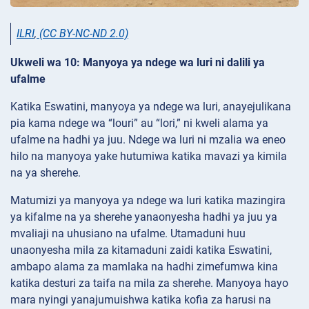
ILRI
,
(CC BY-NC-ND 2.0)
Ukweli wa 10: Manyoya ya ndege wa luri ni dalili ya
ufalme
Katika Eswatini, manyoya ya ndege wa luri, anayejulikana
pia kama ndege wa “louri” au “lori,” ni kweli alama ya
ufalme na hadhi ya juu. Ndege wa luri ni mzalia wa eneo
hilo na manyoya yake hutumiwa katika mavazi ya kimila
na ya sherehe.
Matumizi ya manyoya ya ndege wa luri katika mazingira
ya kifalme na ya sherehe yanaonyesha hadhi ya juu ya
mvaliaji na uhusiano na ufalme. Utamaduni huu
unaonyesha mila za kitamaduni zaidi katika Eswatini,
ambapo alama za mamlaka na hadhi zimefumwa kina
katika desturi za taifa na mila za sherehe. Manyoya hayo
mara nyingi yanajumuishwa katika kofia za harusi na