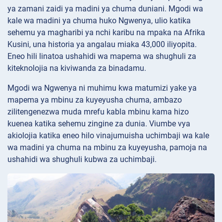
ya zamani zaidi ya madini ya chuma duniani. Mgodi wa
kale wa madini ya chuma huko Ngwenya, ulio katika
sehemu ya magharibi ya nchi karibu na mpaka na Afrika
Kusini, una historia ya angalau miaka 43,000 iliyopita.
Eneo hili linatoa ushahidi wa mapema wa shughuli za
kiteknolojia na kiviwanda za binadamu.
Mgodi wa Ngwenya ni muhimu kwa matumizi yake ya
mapema ya mbinu za kuyeyusha chuma, ambazo
zilitengenezwa muda mrefu kabla mbinu kama hizo
kuenea katika sehemu zingine za dunia. Viumbe vya
akiolojia katika eneo hilo vinajumuisha uchimbaji wa kale
wa madini ya chuma na mbinu za kuyeyusha, pamoja na
ushahidi wa shughuli kubwa za uchimbaji.