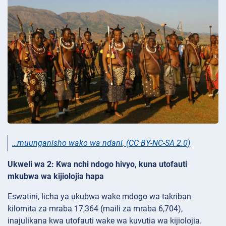
…muunganisho wako wa ndani
,
(CC BY-NC-SA 2.0)
Ukweli wa 2: Kwa nchi ndogo hivyo, kuna utofauti
mkubwa wa kijiolojia hapa
Eswatini, licha ya ukubwa wake mdogo wa takriban
kilomita za mraba 17,364 (maili za mraba 6,704),
inajulikana kwa utofauti wake wa kuvutia wa kijiolojia.