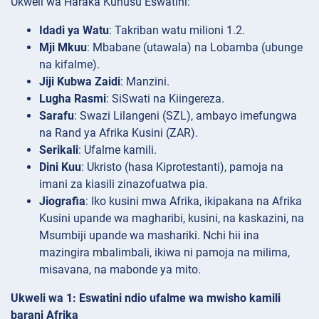
Ukweli wa Haraka Kuhusu Eswatini:
Idadi ya Watu
: Takriban watu milioni 1.2.
Mji Mkuu
: Mbabane (utawala) na Lobamba (ubunge
na kifalme).
Jiji Kubwa Zaidi
: Manzini.
Lugha Rasmi
: SiSwati na Kiingereza.
Sarafu
: Swazi Lilangeni (SZL), ambayo imefungwa
na Rand ya Afrika Kusini (ZAR).
Serikali
: Ufalme kamili.
Dini Kuu
: Ukristo (hasa Kiprotestanti), pamoja na
imani za kiasili zinazofuatwa pia.
Jiografia
: Iko kusini mwa Afrika, ikipakana na Afrika
Kusini upande wa magharibi, kusini, na kaskazini, na
Msumbiji upande wa mashariki. Nchi hii ina
mazingira mbalimbali, ikiwa ni pamoja na milima,
misavana, na mabonde ya mito.
Ukweli wa 1: Eswatini ndio ufalme wa mwisho kamili
barani Afrika