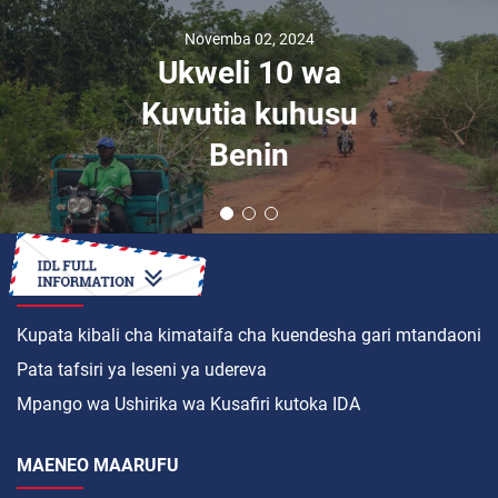
Novemba 02, 2024
Ukweli 10 wa
Kuvutia kuhusu
Benin
JINSI YA
Kupata kibali cha kimataifa cha kuendesha gari mtandaoni
Pata tafsiri ya leseni ya udereva
Mpango wa Ushirika wa Kusafiri kutoka IDA
MAENEO MAARUFU