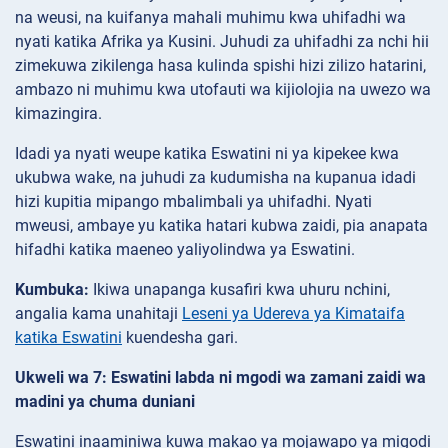
na weusi, na kuifanya mahali muhimu kwa uhifadhi wa
nyati katika Afrika ya Kusini. Juhudi za uhifadhi za nchi hii
zimekuwa zikilenga hasa kulinda spishi hizi zilizo hatarini,
ambazo ni muhimu kwa utofauti wa kijiolojia na uwezo wa
kimazingira.
Idadi ya nyati weupe katika Eswatini ni ya kipekee kwa
ukubwa wake, na juhudi za kudumisha na kupanua idadi
hizi kupitia mipango mbalimbali ya uhifadhi. Nyati
mweusi, ambaye yu katika hatari kubwa zaidi, pia anapata
hifadhi katika maeneo yaliyolindwa ya Eswatini.
Kumbuka:
Ikiwa unapanga kusafiri kwa uhuru nchini,
angalia kama unahitaji
Leseni ya Udereva ya Kimataifa
katika Eswatini
kuendesha gari.
Ukweli wa 7: Eswatini labda ni mgodi wa zamani zaidi wa
madini ya chuma duniani
Eswatini inaaminiwa kuwa makao ya mojawapo ya migodi