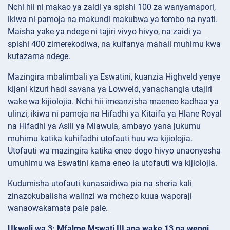
Nchi hii ni makao ya zaidi ya spishi 100 za wanyamapori,
ikiwa ni pamoja na makundi makubwa ya tembo na nyati.
Maisha yake ya ndege ni tajiri vivyo hivyo, na zaidi ya
spishi 400 zimerekodiwa, na kuifanya mahali muhimu kwa
kutazama ndege.
Mazingira mbalimbali ya Eswatini, kuanzia Highveld yenye
kijani kizuri hadi savana ya Lowveld, yanachangia utajiri
wake wa kijiolojia. Nchi hii imeanzisha maeneo kadhaa ya
ulinzi, ikiwa ni pamoja na Hifadhi ya Kitaifa ya Hlane Royal
na Hifadhi ya Asili ya Mlawula, ambayo yana jukumu
muhimu katika kuhifadhi utofauti huu wa kijiolojia.
Utofauti wa mazingira katika eneo dogo hivyo unaonyesha
umuhimu wa Eswatini kama eneo la utofauti wa kijiolojia.
Kudumisha utofauti kunasaidiwa pia na sheria kali
zinazokubalisha walinzi wa mchezo kuua waporaji
wanaowakamata pale pale.
Ukweli wa 3: Mfalme Mswati III ana wake 13 na wengi