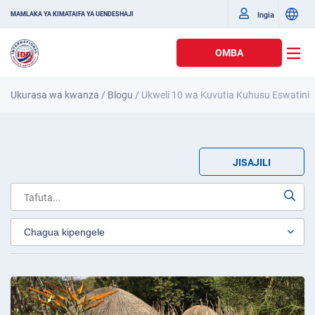
Ingia
MAMLAKA YA KIMATAIFA YA UENDESHAJI
OMBA
Ukurasa wa kwanza
/
Blogu
/
Ukweli 10 wa Kuvutia Kuhusu Eswatini
JISAJILI