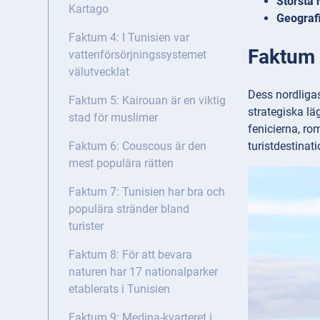
Största r
Kartago
Geografi
Faktum 4: I Tunisien var
Faktum 1
vattenförsörjningssystemet
välutvecklat
Dess nordligas
Faktum 5: Kairouan är en viktig
strategiska läg
stad för muslimer
fenicierna, r
turistdestinati
Faktum 6: Couscous är den
mest populära rätten
Faktum 7: Tunisien har bra och
populära stränder bland
turister
Faktum 8: För att bevara
naturen har 17 nationalparker
etablerats i Tunisien
Faktum 9: Medina-kvarteret i