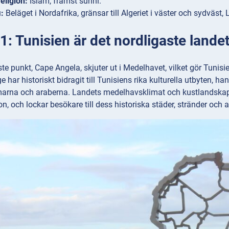
eligion:
Islam, främst sunni.
:
Beläget i Nordafrika, gränsar till Algeriet i väster och sydväst,
: Tunisien är det nordligaste landet
te punkt, Cape Angela, skjuter ut i Medelhavet, vilket gör Tunisie
e har historiskt bidragit till Tunisiens rika kulturella utbyten, han
omarna och araberna. Landets medelhavsklimat och kustlandskap 
on, och lockar besökare till dess historiska städer, stränder och 