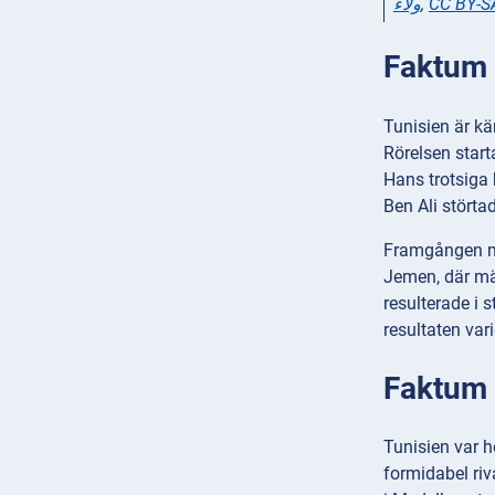
ولاء
,
CC BY-S
Faktum 
Tunisien är kä
Rörelsen start
Hans trotsiga 
Ben Ali störta
Framgången med
Jemen, där män
resulterade i 
resultaten vari
Faktum 
Tunisien var 
formidabel riv