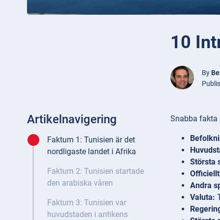
10 Int
By
Be
Publi
Artikelnavigering
Snabba fakta 
Befolkni
Faktum 1: Tunisien är det
Huvudst
nordligaste landet i Afrika
Största 
Faktum 2: Tunisien startade
Officiell
den arabiska våren
Andra s
Valuta:
Faktum 3: Tunisien var
Regerin
huvudstaden i antikens