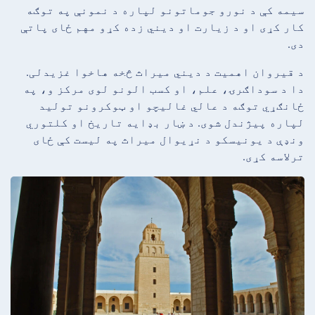
سیمه کې د نورو جوماتونو لپاره د نمونې په توګه
کار کړی او د زیارت او دیني زده کړو مهم ځای پاتې
دی.
د قیروان اهمیت د دیني میراث څخه هاخوا غزیدلی.
دا د سوداګرۍ، علم، او کسب الونو لوی مرکز و، په
ځانګړي توګه د عالي غالیچو او ټوکرونو تولید
لپاره پیژندل شوی. د ښار بډایه تاریخ او کلتوري
ونډې د یونیسکو د نړیوال میراث په لیست کې ځای
ترلاسه کړی.