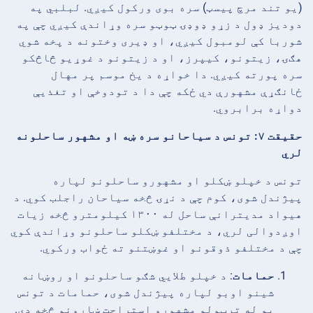
(یو تند مرچ پیسټ) سره بوی ورکول کیږي. لبلبي په
دودیز ډول د زړو ډوډۍ ټوټو سره وړاندې کیږي چې په
شوربا کې لومبول کیږي، او ډیری وختونه د پخه شوي
هګۍ، زیتونو، کیپرز، او د زیتونو د غوړیو څاڅکو
سره پورته کیږي. دا خواړه د یخ موسم پر مهال
ځانګړې مشهورې دي ځکه چې دا د تودوخې او تغذیې
دواړه برابروي.
حقیقت ۷: تونس د سیاحانو سره ښه او مشهور ساحلونه
لري
تونس د خپلو ښکلو او مشهورو ساحلونو لپاره
پیژندل شوی، کوم چې د نړۍ څخه سیاحان راجلب کوي. د
هیواد مدیترانې ساحل له ۱۳۰۰ کیلومترو څخه زیات
اوږدوالی لري، د مختلفو ښکلو ساحلونو وړاندې کوي
چې د مختلفو ذوقونو او غوښتنو ته ځواب ورکوي.
حمامات
: د خپلو طلایي شګو ساحلونو او روښانه
شینو اوبو لپاره پیژندل شوی، حمامات د تونس
یو له ترټولو مشهورو استراحت ښارونو څخه دی.