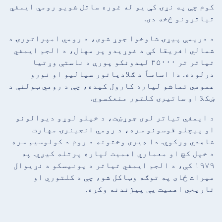
کوم چې په نړۍ کې یو له غوره ساتل شویو رومي ایمفي
تیاترونو څخه دی.
د دریمې پیړۍ شاوخوا جوړ شوی، د رومي امپراتورۍ د
شمالي افریقا کې د غوړیدو پر مهال، د الجم ایمفي
تیاتر تر ۳۵۰۰۰ لیدونکو پورې د ناستې وړتیا
درلوده. دا اساساً د ګلادیاتور سیالیو او نورو
عمومي تماشو لپاره کارول کیده، چې د رومي ټولنې د
ښکلا او ساتیرۍ کلتور منعکسوي.
د ایمفي تیاتر لوی جوړښت، د خپلو لوړو دیوالونو
او پیچلو قوسونو سره، د رومي انجینرۍ مهارت
شاهدي ورکوي. دا ډیری وختونه د روم د کولوسیم سره
د خپل کچ او معماري اهمیت لپاره پرتله کیږي. په
۱۹۷۹ کې، د الجم ایمفي تیاتر د یونیسکو د نړیوال
میراث ځای په توګه وټاکل شو، چې د کلتوري او
تاریخي اهمیت یې پیژندنه وکړه.