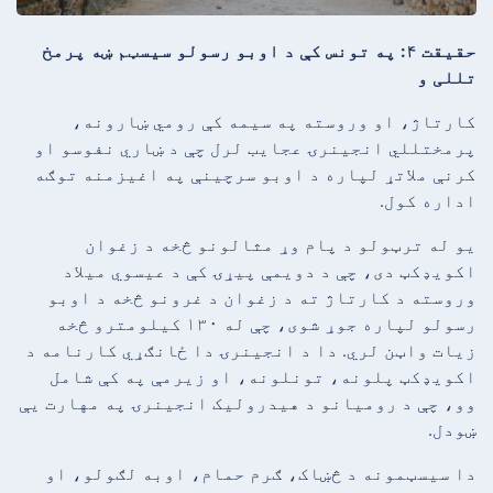
حقیقت ۴: په تونس کې د اوبو رسولو سیسټم ښه پرمخ
تللی و
کارتاژ، او وروسته په سیمه کې رومي ښارونه،
پرمختللي انجینرۍ عجایب لرل چې د ښاري نفوسو او
کرنې ملاتړ لپاره د اوبو سرچینې په اغیزمنه توګه
اداره کول.
یو له ترټولو د پام وړ مثالونو څخه د زغوان
اکویډکټ دی، چې د دویمې پیړۍ کې د عیسوي میلاد
وروسته د کارتاژ ته د زغوان د غرونو څخه د اوبو
رسولو لپاره جوړ شوی، چې له ۱۳۰ کیلومترو څخه
زیات واټن لري. دا د انجینرۍ دا ځانګړي کارنامه د
اکویډکټ پلونه، تونلونه، او زیرمې په کې شامل
وو، چې د رومیانو د هیدرولیک انجینرۍ په مهارت یې
ښودل.
دا سیسټمونه د څښاک، ګرم حمام، اوبه لګولو، او