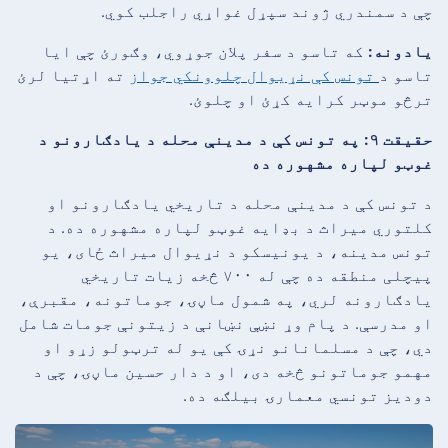
چې د سمندري ژوند سپړل غواړي راجلب کوي.
یادونه:
که تاسو د سفر پلان جوړوي، وګورئ چې ایا
تاسو د
تونس کې نړیوال چلوونکي جواز
ته اړتیا لرئ
ترڅو موټر کرایه کړئ او چلوئ.
حقیقت ۹: په تونس کې د مدینې محله د یادګارونو د
غوټو لپاره مشهوره ده
د تونس کې د مدینې محله د تاریخي یادګارونو او
کلتوري میراث د بډایه غوټو لپاره مشهوره ده. د
تونس مدینه، د یونیسکو د نړیوال میراث ځای، یو
پیچلی منطقه ده چې له ۷۰۰ څخه زیات تاریخي
یادګارونه لري، په شمول ماڼۍ، جوماتونه، مقبرې،
او مدرسې. د پام وړ نښې نښانې د زیتونې جومات شامل
دي، چې د مسلمانانو نړۍ کې یو له ترټولو زړو او
مهمو جوماتونو څخه دی، او د دار حسین ماڼۍ، چې د
دودیز تونسي معمارۍ بیلګه ده.