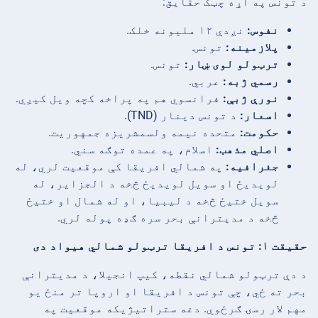
د تونس په اړه چټک حقایق:
نفوس:
نږدې ۱۲ ملیونه خلک.
پلازمینه:
تونس.
ترټولو لوی ښار:
تونس.
رسمي ژبه:
عربي.
نورې ژبې:
فرانسوي هم په پراخه کچه ویل کیږي.
اسعار:
د تونس دینار (TND).
حکومت:
متحده نیمه ولسمشریزه جمهوریت.
اصلي مذهب:
اسلام، په عمده توګه سني.
جغرافیه:
په شمالي افریقا کې موقعیت لري، له
لویدیځ او سویل لویدیځ څخه د الجزایر، له
سویل ختیځ څخه د لیبیا، او له شمال او ختیځ
څخه د مدیترانې بحر سره ګډه پوله لري.
حقیقت ۱: تونس د افریقا ترټولو شمالي هیواد دی
د دې ترټولو شمالي نقطه، کیپ انجیلا، د مدیترانې
بحر ته ځي، چې تونس د افریقا او اروپا تر منځ یو
مهم لار رسۍ ګرځوي. دغه ستراتیژیکه موقعیت په