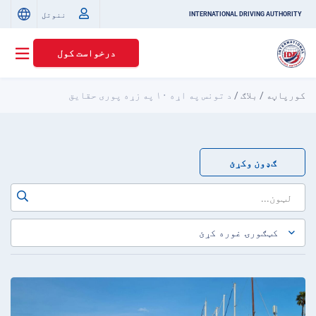
ننوتل
INTERNATIONAL DRIVING AUTHORITY
درخواست کول
کورپاڼه
/
بلاګ
/
د تونس په اړه ۱۰ په زړه پوری حقایق
ګډون وکړئ