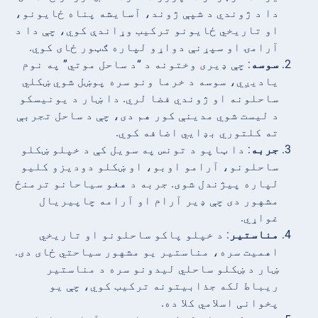
دا د ژوندي د شپې ژوند، آسایشه پناه ځایونو،
او تاریخي ځایونو ترکیب وړاندې کوي، چې دا د
آرامۍ او سپړنې دواړو لپاره ګټور ځای کوي.
سوسه
: چې ډیری وختونه د “د ساحل موتي” په نوم
یادیږي، سوسه د خرما ونو سره پوښل شوي ښکلي
ساحلونه او ژوندي فضا لري. دا ښار د یونیسکو
د لیست شوي مدینې کور هم دی، چې د ساحل تجربې
ته کلتوري بډایي اضافه کوي.
جربه
: دا ټاپو د تونس په سویل کې د خپلو ښکلو
ساحلونو، آرامو اوبو، او ښکلو دودیزو کلیو
لپاره پیژندل شوی. جربه د هغو سیاحانو ترمنځ
مشهور دی چې ډیر آرام او آرامه چاپیریال
غواړي.
مناستیر
: د خپلو پاکو ساحلونو او تاریخي
اهمیت سره، مناستیر یو مشهور سیاحتي ځای دی.
ښار د ښکلو ساحلي لیدونو سره د مناستیر
ریباط لکه جذابیتونه ترکیب کوي، چې یو
پخوانی اسلامي کلا ده.