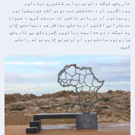
تاریخي توګه د تونس بډایه کلتوري تبادلو،
سوداګرۍ، او د مختلفو تمدنونو لکه فونیقیانو،
رومیانو، او عربانو تاثیر ته مرسته کړې. د هیواد
مدیترانې اقلیم او ساحلي مناظر هم د سیاحتي ځای
په توګه د دې جذابیت زیاتوي، څیرونکي یې تاریخي
ښارونو، ساحلونو، او لرغوني ځایونو ته راجلب
کوي.