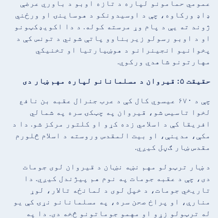
عمومي حمامونو لپاره د تازه اوبو د باوري عرضې
ډاډ ورکاوه، چې د اوسیدونکو د هوساینۍ او ورځني
ژوند ته یې د پام وړ مرسته کوله. د دا اکویډکټونو
او د اوبو رسولو زیربناوو پاتې شوني د تونس کې د
پخوانیو انجینرانو د هوښیارتیا او تخنیکي
مهارتونو شاهدي ورکوي.
حقیقت ۵: قیروان د مسلمانانو لپاره مهم ښار دی
چې د ۶۷۰ عیسوي کال کې د عرب جنرال عقبه بن نافع
لخوا تاسیس شو، قیروان په چټکۍ سره په شمالي
افریقا کې د اسلامي زده کړو او کلتور مرکز شو. دا د
مکې، مدینې، او بیت المقدس وروسته د اسلام څلورم
مقدس ښار ګڼل کیږي.
د ښار ترټولو مهم نښه نښان د قیروان لوی جومات
دی، چې د عقبه جومات په نوم هم پیژندل کیږي. دا
تاریخي جومات، د خپل لوی د لمانځه تالار، لوړ
منارې، او پراخ صحن سره، په مسلمانانو نړۍ کې یو
له ترټولو زړو او مهمو جوماتونو څخه دی. دا په