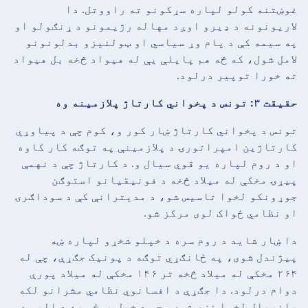
غوښتنه کولو لپاره سړکونو ته راووتل. دا
لاریونونه د ډیرو اوږد مهاله رژیمونو د ړنګولو او
په سیمه کې د پام وړ سیاسي او ټولنیزو بدلونونو
لامل شول، که څه هم پایلې یې له هیواد څخه بل هیواد
ته خورا توپیر درلود.
حقیقت ۳: تونس د پخواني کارتاژ پلازمینه وه
تونس د پخواني کارتاژ ښار کور و، کوم چې د پیاوړي
کارتاژین امپراتورۍ د پلازمینې په توګه کار کاوه
او د روم لپاره یو قوي سیال و. د کارتاژ چې د نهمې
پیړۍ مخکې له میلاد څخه د فونیقیانو استوګن
جوړونکو لخوا تاسیس شو، د مدیترانې کې د سوداګرۍ
او نظامي ځواک لوی مرکز شو.
دا ښار شاید د روم سره د خپلو شخړو لپاره ښه
پیژندل شوی، په ځانګړي توګه د پونیک جګړې، چې له
۲۶۴ مخکې له میلاد څخه تر ۱۴۶ مخکې له میلاد پورې
دوام درلود. دا جګړې د افسانوي نظامي مشرانو لکه
هانیبال لخوا نښه شوې، چې د خپل پوځ سره د الپس د