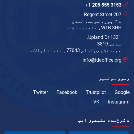
+1 205 855 3153
207 Regent Street
د ۳ پوړ، سویټ، لندن
W1B 3HH، متحده سلطنت
1321 Upland Dr.
سویټ 3819
هیوستن، ټېکساس 77043، متحده ایالات
info@idaoffice.org
زموږ ټولنیز
Twitter
Facebook
Trustpilot
Google
VK
Instagram
د ګرځنده تلیفون ايپ