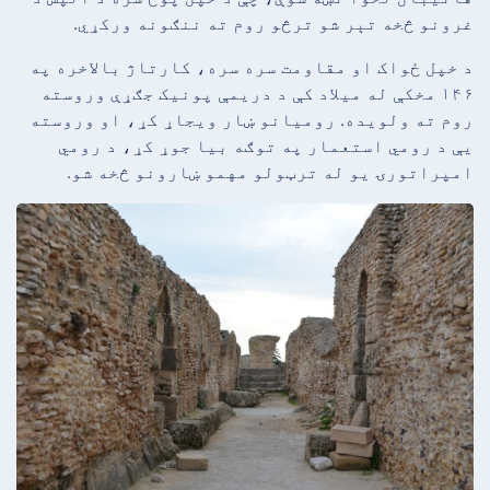
غرونو څخه تېر شو ترڅو روم ته ننګونه ورکړي.
د خپل ځواک او مقاومت سره سره، کارتاژ بالاخره په
۱۴۶ مخکې له میلاد کې د دریمې پونیک جګړې وروسته
روم ته ولویده. رومیانو ښار ویجاړ کړ، او وروسته
یې د رومي استعمار په توګه بیا جوړ کړ، د رومي
امپراتورۍ یو له ترټولو مهمو ښارونو څخه شو.