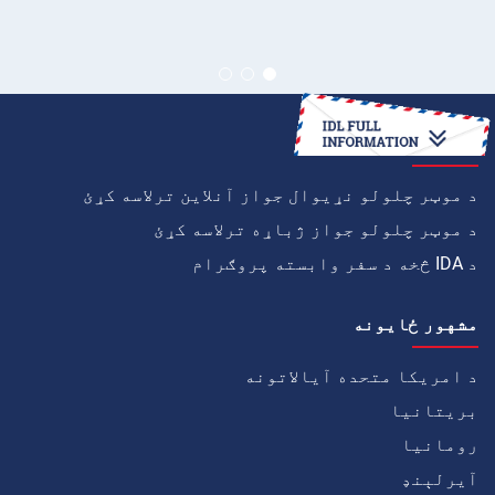
څنګه
د موټر چلولو نړیوال جواز آنلاین ترلاسه کړئ
د موټر چلولو جواز ژباړه ترلاسه کړئ
د IDA څخه د سفر وابسته پروګرام
مشهور ځايونه
د امریکا متحده آیالاتونه
بریتانیا
رومانیا
آيرلېنډ