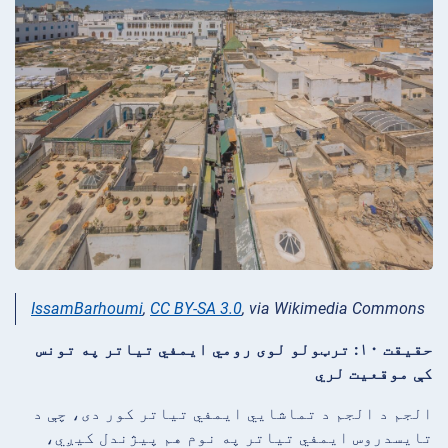
IssamBarhoumi
,
CC BY-SA 3.0
, via Wikimedia Commons
حقیقت ۱۰: ترټولو لوی رومي ایمفي تیاتر په تونس
کې موقعیت لري
الجم د الجم د تماشایي ایمفي تیاتر کور دی، چې د
تایسدروس ایمفي تیاتر په نوم هم پیژندل کیږي،