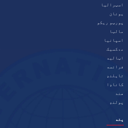
اسټرالیا
يونان
پورټو ریکو
مالټا
اسپانیا
مەکسیک
اټاليه
فرانسه
تایلنډ
کاناډا
هند
پولنډ
پته