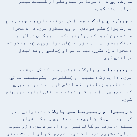
سارک، چې دا د مرغانو لیدونکو او طبیعت مینو
لپاره جنت کوي.
د جبیل ملي پارک
: د صحرا کې موقعیت لري، د جبیل ملي
پارک پراخ شګو غونډۍ او وچ منظرې لري. دا د صحرا
سره سمون لرونکو ډولونو لکه د دورکاس غزال او
فینک پیشو لپاره د ژوند ځای برابروي، څیرونکو ته
د صحرا د ځانګړي نباتاتو او ځنګلي ژوند لیدل
وړاندې کوي.
د بوهیدما ملي پارک
: د تونس په مرکز کې موقعیت
لري، دا پارک د سټیپ او ځنګلونو ایکوسیسټم ساتي.
دا د نادرو ډولونو لکه ادکس ظبی او د بربر میږې
کور دی، چې دا د ځنګلي ژوند د ساتنې لپاره مهم ځای
کوي.
د زیمبرا او زیمبریټا ملي پارک
: د مدیترانې بحر
کې دوه ټاپوګان لري، دا سمندري پارک د خپلو
سمندري مرغانو کالونیو او د اوبو لاندې د ژویتوب
لپاره مشهور دی. دا د غوطه خورونکو او طبیعت مینو