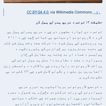
ولاء
,
, via Wikimedia Commons
CC BY-SA 4.0
حقیقت ۲: تونس د عربي پسرلي پیل کړ
تونس د دې لپاره مشهور دی چې د عربي پسرلي پیل یې
کړ، د لاریونونو او سیاسي بې ثباتۍ څپه چې د ۲۰۱۰
په وروستیو کې پیل شوه. دا حرکت هغه وخت پیل شو کله
چې محمد بوعزیزي، یو ځوان سړکي پلورونکي، د
پولیسو د فساد او بد چلند په مقابل کې ځان
وسوزاوه. د هغه د مقاومت دا عمل په ټول تونس کې
پراخه لاریونونه راپاروه، چې بالاخره د ولسمشر زین
العابدین بن علي د ړنګولو لامل شو، چې ۲۳ کلونه یې
حکومت کړی و.
د تونسي لاریونونو بریالیتوب په نورو عربي
هیوادونو کې ورته حرکتونه هڅول، په شمول د مصر،
لیبیا، سوریې، او یمن، چیرته چې خلکو د سیاسي
اصلاحاتو، اقتصادي فرصتونو، او ډیرو آزادیو