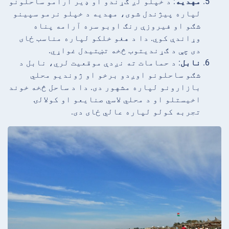
مهدیه
: د خپلو لږ ګړندو او ډیر آرامو ساحلونو
لپاره پیژندل شوی، مهدیه د خپلو نرمو سپینو
شګو او فیروزې رنګ اوبو سره آرامه پناه
وړاندې کوي. دا د هغو خلکو لپاره مناسب ځای
دی چې د ګړندیتوب څخه تښتیدل غواړي.
نابل
: د حمامات ته نږدې موقعیت لري، نابل د
شګو ساحلونو اوږدو برخو او ژوندیو محلي
بازارونو لپاره مشهور دی. دا د ساحل څخه خوند
اخیستلو او د محلي لاسي صنایعو او کولالۍ
تجربه کولو لپاره عالي ځای دی.