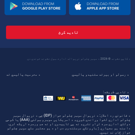
تادیه کړئ
د کاپي حقونه © 2026 د موټر چلولو نړیواله اداره. ټول حقونه خوندي دي
د رسولو او بیرته ستنیدو پالیسي
د محرمیت پالیسي ته
د تادیې طریقه:
د قانوني رد اعلان
: د نړیوال موټر چلولو جواز (IDP) چې د نړیوال موټر
چلولو ادارې لخوا وړاندې کیږي، د امریکایی موټرو ټولنې (AAA) یا کومې
دولتي ادارې سره تړاو نلري، نه یې تاییدوي او نه هم ورسره اړیکه لري.
دا سند یو معیاري ژباړونکي مرستندوی دی او د یو معتبر ملي موټر چلولو
جواز ځای نه نیسي.