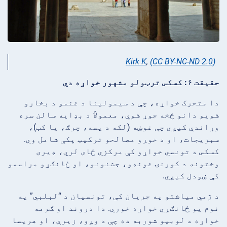
Kirk K
,
(CC BY-NC-ND 2.0)
حقیقت ۶: کسکس ترټولو مشهور خواړه دي
دا متحرک خواړه، چې د سیمولینا د غنمو د بخارو
شویو دانو څخه جوړ شوي، معمولاً د بډایه سالن سره
وړاندې کیږي چې غوښه (لکه د پسه، چرګ، یا کب)،
سبزیجات، او د خوږو مصالحو ترکیب پکې شامل وي.
کسکس د تونسي خواړو کې مرکزي ځای لري، ډیری
وختونه د کورنۍ غونډو، جشنونو، او ځانګړو مراسمو
کې ښودل کیږي.
د ژمي میاشتو په جریان کې، تونسیان د “لبلبي” په
نوم یو ځانګړي خواړه خوري. دا دروند او ګرمه
خواړه د لوبیو شوربه ده چې د وږو، زیرې، او هریسا