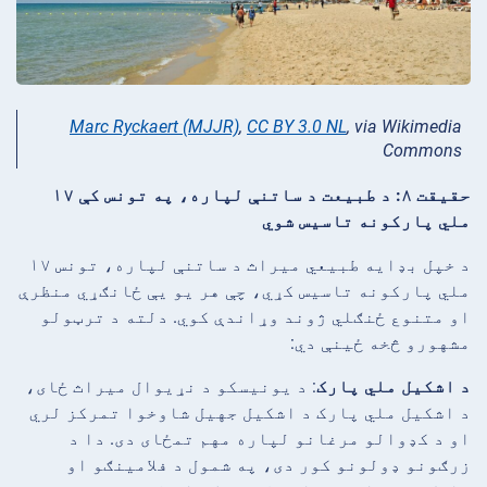
Marc Ryckaert (MJJR)
,
CC BY 3.0 NL
, via Wikimedia
Commons
حقیقت ۸: د طبیعت د ساتنې لپاره، په تونس کې ۱۷
ملي پارکونه تاسیس شوي
د خپل بډایه طبیعي میراث د ساتنې لپاره، تونس ۱۷
ملي پارکونه تاسیس کړي، چې هر یو یې ځانګړي منظرې
او متنوع ځنګلي ژوند وړاندې کوي. دلته د ترټولو
مشهورو څخه ځینې دي:
د اشکیل ملي پارک
: د یونیسکو د نړیوال میراث ځای،
د اشکیل ملي پارک د اشکیل جهیل شاوخوا تمرکز لري
او د کډوالو مرغانو لپاره مهم تمځای دی. دا د
زرګونو ډولونو کور دی، په شمول د فلامینګو او