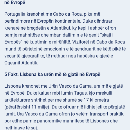
në Evropë
Portugalia krenohet me Cabo da Roca, pika më
perëndimore në Evropën kontinentale. Duke qëndruar
krenarë në bregdetin e Atlantikut, ky kepi i ashpër ofron
pamje mahnitëse dhe mban dallimin e të qenit “skaji i
Evropës” në kuptimin e mirëfilltë. Vizitorët në Cabo da Roca
mund të përjetojnë emocionin e të qëndruarit në këtë pikë të
veçantë gjeografike, të rrethuar nga hapësira e gjerë e
Oqeanit Atlantik.
5 Fakt: Lisbona ka urën më të gjatë në Evropë
Lisbona krenohet me Urën Vasco da Gama, ura më e gjatë
në Evropë. Duke kaluar mbi lumin Tagus, kjo mrekulli
arkitekturore shtrihet për më shumë se 17 kilometra
(përafërsisht 11 milje). Duke ofruar një lidhje jetike përgjatë
lumit, Ura Vasco da Gama ofron jo vetëm transport praktik,
por edhe pamje panoramike mahnitëse të Lisbonës dhe
rrethinave të saj.