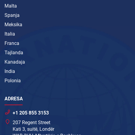
Malta
Spanja
Meksika
Italia
Franca
Tajlanda
Kanadaja
India
Polonia
ADRESA
+1 205 855 3153
207 Regent Street
Kati 3, suitë, Londër