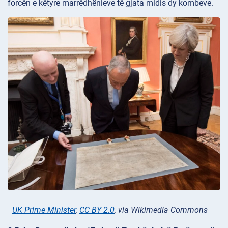
forcën e këtyre marrëdhënieve të gjata midis dy kombeve.
UK Prime Minister
,
CC BY 2.0
, via Wikimedia Commons