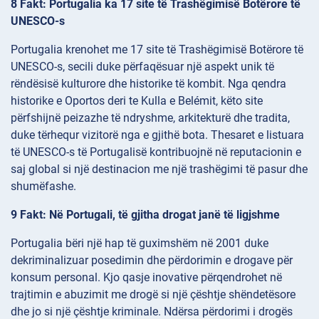
8 Fakt: Portugalia ka 17 site të Trashëgimisë Botërore të
UNESCO-s
Portugalia krenohet me 17 site të Trashëgimisë Botërore të
UNESCO-s, secili duke përfaqësuar një aspekt unik të
rëndësisë kulturore dhe historike të kombit. Nga qendra
historike e Oportos deri te Kulla e Belémit, këto site
përfshijnë peizazhe të ndryshme, arkitekturë dhe tradita,
duke tërhequr vizitorë nga e gjithë bota. Thesaret e listuara
të UNESCO-s të Portugalisë kontribuojnë në reputacionin e
saj global si një destinacion me një trashëgimi të pasur dhe
shumëfashe.
9 Fakt: Në Portugali, të gjitha drogat janë të ligjshme
Portugalia bëri një hap të guximshëm në 2001 duke
dekriminalizuar posedimin dhe përdorimin e drogave për
konsum personal. Kjo qasje inovative përqendrohet në
trajtimin e abuzimit me drogë si një çështje shëndetësore
dhe jo si një çështje kriminale. Ndërsa përdorimi i drogës