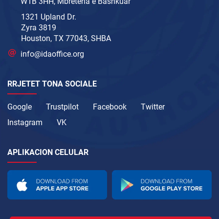
W1B 3HH, Mbretëria e Bashkuar
1321 Upland Dr.
Zyra 3819
Houston, TX 77043, SHBA
info@idaoffice.org
RRJETET TONA SOCIALE
Google
Trustpilot
Facebook
Twitter
Instagram
VK
APLIKACION CELULAR