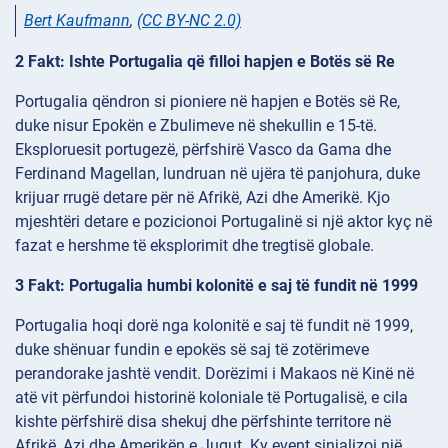
Bert Kaufmann
,
(CC BY-NC 2.0)
2 Fakt: Ishte Portugalia që filloi hapjen e Botës së Re
Portugalia qëndron si pioniere në hapjen e Botës së Re,
duke nisur Epokën e Zbulimeve në shekullin e 15-të.
Eksploruesit portugezë, përfshirë Vasco da Gama dhe
Ferdinand Magellan, lundruan në ujëra të panjohura, duke
krijuar rrugë detare për në Afrikë, Azi dhe Amerikë. Kjo
mjeshtëri detare e pozicionoi Portugalinë si një aktor kyç në
fazat e hershme të eksplorimit dhe tregtisë globale.
3 Fakt: Portugalia humbi kolonitë e saj të fundit në 1999
Portugalia hoqi dorë nga kolonitë e saj të fundit në 1999,
duke shënuar fundin e epokës së saj të zotërimeve
perandorake jashtë vendit. Dorëzimi i Makaos në Kinë në
atë vit përfundoi historinë koloniale të Portugalisë, e cila
kishte përfshirë disa shekuj dhe përfshinte territore në
Afrikë, Azi dhe Amerikën e Jugut. Ky event sinjalizoi një