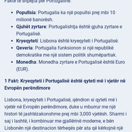
Fakte të shpejta për Portugalinë:
Popullsia
: Portugalia ka një popullsi prej mbi 10
milionë banorësh.
Gjuhët
zyrtare
: Portugalishtja është gjuha zyrtare e
Portugalisë.
Kryeqyteti
: Lisbona është kryeqyteti i Portugalisë.
Qeveria
: Portugalia funksionon si një republikë
demokratike me një sistem politik shumëpartiak.
Monedha
: Monedha zyrtare e Portugalisë është Euro
(EUR).
1 Fakt: Kryeqyteti i Portugalisë është qyteti më i vjetër në
Evropën perëndimore
Lisbona, kryeqyteti i Portugalisë, qëndron si qyteti më i
vjetër në Evropën perëndimore, duke u mburrur me një
histori të jashtëzakonshme prej mbi 3,000 vjetësh. Sharmi i
saj i lashtë, i kombinuar me gjallërinë moderne, e bën
Lisbonën një destinacion tërheqës për ata që kërkojnë një