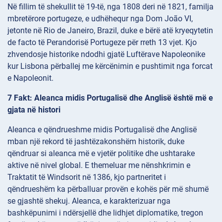
Në fillim të shekullit të 19-të, nga 1808 deri në 1821, familja
mbretërore portugeze, e udhëhequr nga Dom João VI,
jetonte në Rio de Janeiro, Brazil, duke e bërë atë kryeqytetin
de facto të Perandorisë Portugeze për rreth 13 vjet. Kjo
zhvendosje historike ndodhi gjatë Luftërave Napoleonike
kur Lisbona përballej me kërcënimin e pushtimit nga forcat
e Napoleonit.
7 Fakt: Aleanca midis Portugalisë dhe Anglisë është më e
gjata në histori
Aleanca e qëndrueshme midis Portugalisë dhe Anglisë
mban një rekord të jashtëzakonshëm historik, duke
qëndruar si aleanca më e vjetër politike dhe ushtarake
aktive në nivel global. E themeluar me nënshkrimin e
Traktatit të Windsorit në 1386, kjo partneritet i
qëndrueshëm ka përballuar provën e kohës për më shumë
se gjashtë shekuj. Aleanca, e karakterizuar nga
bashkëpunimi i ndërsjellë dhe lidhjet diplomatike, tregon