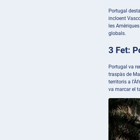
Portugal desta
incloent Vasco
les Amèriques.
globals.
3 Fet: P
Portugal va re
traspàs de Mac
territoris a l’
va marcar el t