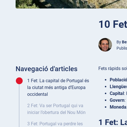
10 Fet
By
Be
Publi
Navegació d'articles
Fets ràpids so
Poblaci
1 Fet: La capital de Portugal és
Llengües
la ciutat més antiga d’Europa
Capital
:
occidental
Govern
:
2 Fet: Va ser Portugal qui va
Moneda
iniciar l’obertura del Nou Món
1 Fet: L
3 Fet: Portugal va perdre les