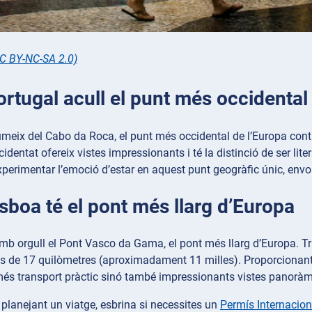
C BY-NC-SA 2.0)
ortugal acull el punt més occidental
meix del Cabo da Roca, el punt més occidental de l’Europa conti
identat ofereix vistes impressionants i té la distinció de ser lite
erimentar l’emoció d’estar en aquest punt geogràfic únic, envolt
isboa té el pont més llarg d’Europa
mb orgull el Pont Vasco da Gama, el pont més llarg d’Europa. Tr
s de 17 quilòmetres (aproximadament 11 milles). Proporcionant u
és transport pràctic sinó també impressionants vistes panoràmi
 planejant un viatge, esbrina si necessites un
Permís Internacion