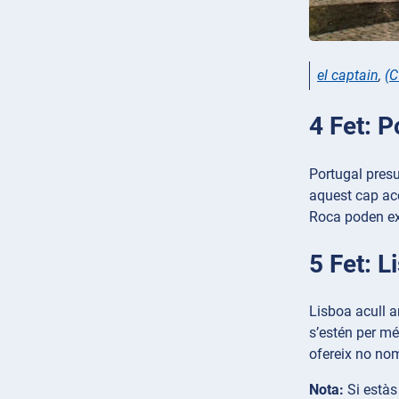
el captain
,
(C
4 Fet: P
Portugal presu
aquest cap acc
Roca poden exp
5 Fet: L
Lisboa acull a
s’estén per mé
ofereix no nom
Nota:
Si estàs