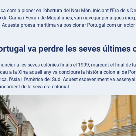
ca com a pioner en l’obertura del Nou Món, iniciant l’Era dels D
 da Gama i Ferran de Magallanes, van navegar per aigües inexplor
 Aquesta proesa marítima va posicionar Portugal com un actor cl
ortugal va perdre les seves últimes 
nunciar a les seves colònies finals el 1999, marcant el final de l
au a la Xina aquell any va concloure la història colonial de Por
Àfrica, l’Àsia i l’Amèrica del Sud. Aquest esdeveniment va assenyal
ancament de la seva era colonial.