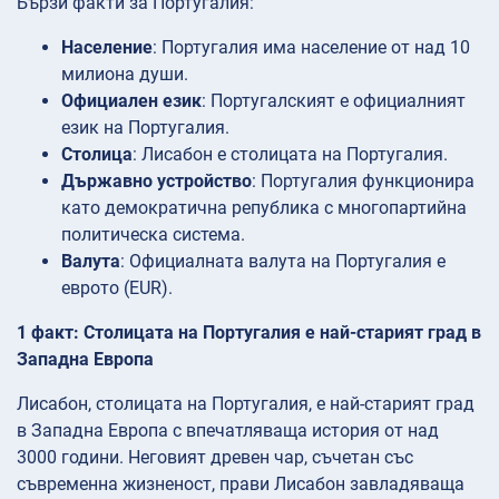
Бързи факти за Португалия:
Население
: Португалия има население от над 10
милиона души.
Официален език
: Португалският е официалният
език на Португалия.
Столица
: Лисабон е столицата на Португалия.
Държавно устройство
: Португалия функционира
като демократична република с многопартийна
политическа система.
Валута
: Официалната валута на Португалия е
еврото (EUR).
1 факт: Столицата на Португалия е най-старият град в
Западна Европа
Лисабон, столицата на Португалия, е най-старият град
в Западна Европа с впечатляваща история от над
3000 години. Неговият древен чар, съчетан със
съвременна жизненост, прави Лисабон завладяваща