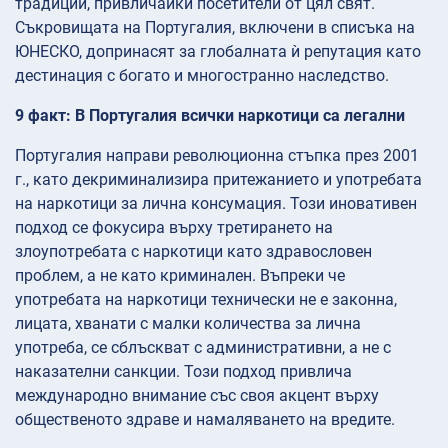
традиции, привличайки посетители от цял свят.
Съкровищата на Португалия, включени в списъка на
ЮНЕСКО, допринасят за глобалната ѝ репутация като
дестинация с богато и многостранно наследство.
9 факт: В Португалия всички наркотици са легални
Португалия направи революционна стъпка през 2001
г., като декриминализира притежанието и употребата
на наркотици за лична консумация. Този иновативен
подход се фокусира върху третирането на
злоупотребата с наркотици като здравословен
проблем, а не като криминален. Въпреки че
употребата на наркотици технически не е законна,
лицата, хванати с малки количества за лична
употреба, се сблъскват с административни, а не с
наказателни санкции. Този подход привлича
международно внимание със своя акцент върху
общественото здраве и намаляването на вредите.