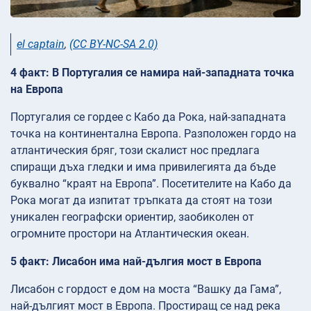
el captain
,
(CC BY-NC-SA 2.0)
4 факт: В Португалия се намира най-западната точка
на Европа
Португалия се гордее с Кабо да Рока, най-западната
точка на континентална Европа. Разположен гордо на
атлантическия бряг, този скалист нос предлага
спиращи дъха гледки и има привилегията да бъде
буквално “краят на Европа”. Посетителите на Кабо да
Рока могат да изпитат тръпката да стоят на този
уникален географски ориентир, заобиколен от
огромните простори на Атлантическия океан.
5 факт: Лисабон има най-дългия мост в Европа
Лисабон с гордост е дом на моста “Вашку да Гама”,
най-дългият мост в Европа. Простиращ се над река