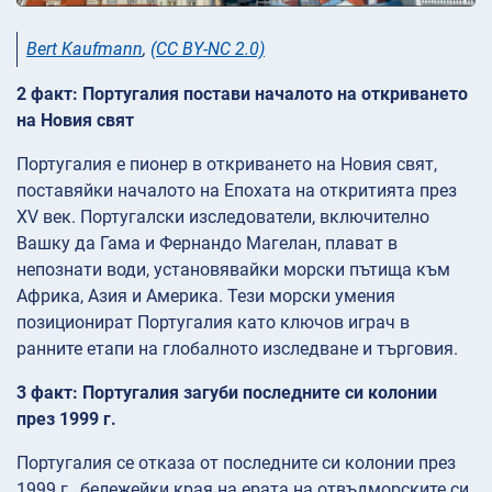
Bert Kaufmann
,
(CC BY-NC 2.0)
2 факт: Португалия постави началото на откриването
на Новия свят
Португалия е пионер в откриването на Новия свят,
поставяйки началото на Епохата на откритията през
XV век. Португалски изследователи, включително
Вашку да Гама и Фернандо Магелан, плават в
непознати води, установявайки морски пътища към
Африка, Азия и Америка. Тези морски умения
позиционират Португалия като ключов играч в
ранните етапи на глобалното изследване и търговия.
3 факт: Португалия загуби последните си колонии
през 1999 г.
Португалия се отказа от последните си колонии през
1999 г., бележейки края на ерата на отвъдморските си