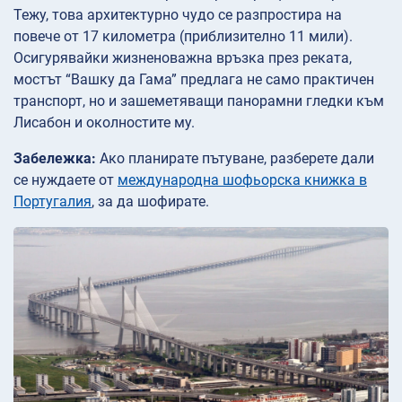
Тежу, това архитектурно чудо се разпростира на
повече от 17 километра (приблизително 11 мили).
Осигурявайки жизненоважна връзка през реката,
мостът “Вашку да Гама” предлага не само практичен
транспорт, но и зашеметяващи панорамни гледки към
Лисабон и околностите му.
Забележка:
Ако планирате пътуване, разберете дали
се нуждаете от
международна шофьорска книжка в
Португалия
, за да шофирате.