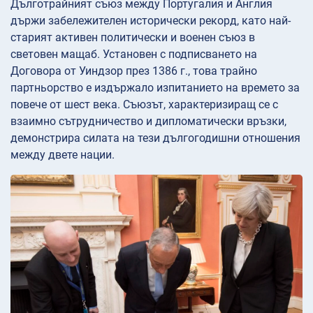
Дълготрайният съюз между Португалия и Англия
държи забележителен исторически рекорд, като най-
старият активен политически и военен съюз в
световен мащаб. Установен с подписването на
Договора от Уиндзор през 1386 г., това трайно
партньорство е издържало изпитанието на времето за
повече от шест века. Съюзът, характеризиращ се с
взаимно сътрудничество и дипломатически връзки,
демонстрира силата на тези дългогодишни отношения
между двете нации.