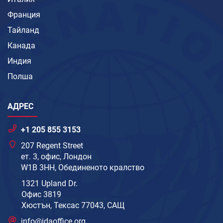
Франция
Тайланд
Канада
Индия
Полша
АДРЕС
+1 205 855 3153
207 Regent Street
ет. 3, офис, Лондон
W1B 3HH, Обединеното кралство
1321 Upland Dr.
Офис 3819
Хюстън, Тексас 77043, САЩ
info@idaoffice.org