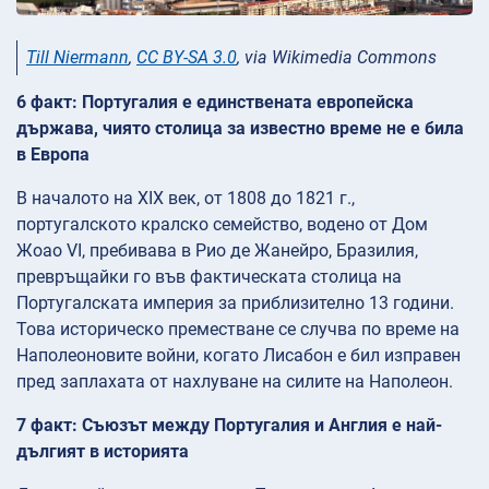
Till Niermann
,
CC BY-SA 3.0
, via Wikimedia Commons
6 факт: Португалия е единствената европейска
държава, чиято столица за известно време не е била
в Европа
В началото на XIX век, от 1808 до 1821 г.,
португалското кралско семейство, водено от Дом
Жоао VI, пребивава в Рио де Жанейро, Бразилия,
превръщайки го във фактическата столица на
Португалската империя за приблизително 13 години.
Това историческо преместване се случва по време на
Наполеоновите войни, когато Лисабон е бил изправен
пред заплахата от нахлуване на силите на Наполеон.
7 факт: Съюзът между Португалия и Англия е най-
дългият в историята