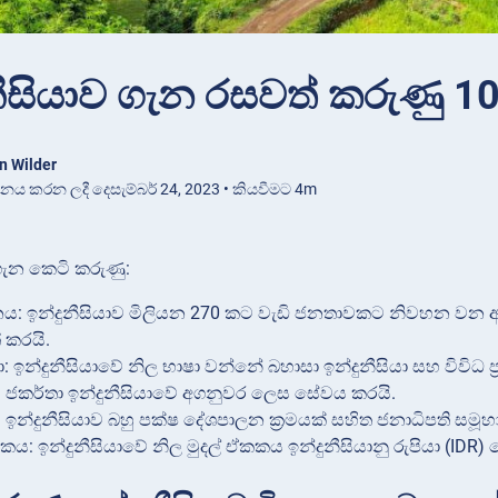
නීසියාව ගැන රසවත් කරුණු 10
n Wilder
ාශනය කරන ලදී දෙසැම්බර් 24, 2023 • කියවීමට 4m
 ගැන කෙටි කරුණු:
: ඉන්දුනීසියාව මිලියන 270 කට වැඩි ජනතාවකට නිවහන වන
 කරයි.
: ඉන්දුනීසියාවේ නිල භාෂා වන්නේ බහාසා ඉන්දුනීසියා සහ විවිධ ප්
 ජකර්තා ඉන්දුනීසියාවේ අගනුවර ලෙස සේවය කරයි.
 ඉන්දුනීසියාව බහු පක්ෂ දේශපාලන ක්‍රමයක් සහිත ජනාධිපති සමූහා
කය: ඉන්දුනීසියාවේ නිල මුදල් ඒකකය ඉන්දුනීසියානු රුපියා (IDR) 