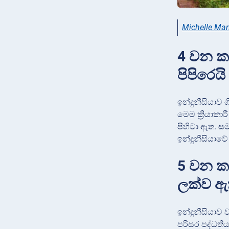
Michelle Mar
4 වන කර
පිපිරෙයි
ඉන්දුනීසියාව 
මෙම ක්‍රියාකා
පිහිටා ඇත. සම
ඉන්දුනීසියාවේ
5 වන කර
ලක්ව 
ඉන්දුනීසියාව
පරිසර පද්ධතිය