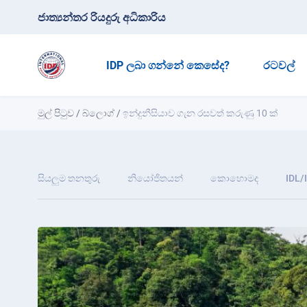
ජාත්‍යන්තර රියදුරු අධිකාරිය
IDP ලබා ගන්නේ කෙසේද?
රටවල්
මුල් පිටුව
/
බ්ලොග්
/
ඉන්දුනීසියාව ගැන රසවත් කරුණු 10 ක්
සියලුම තනතුරු
නියෝජිතයන්
කොහොමද
IDL/