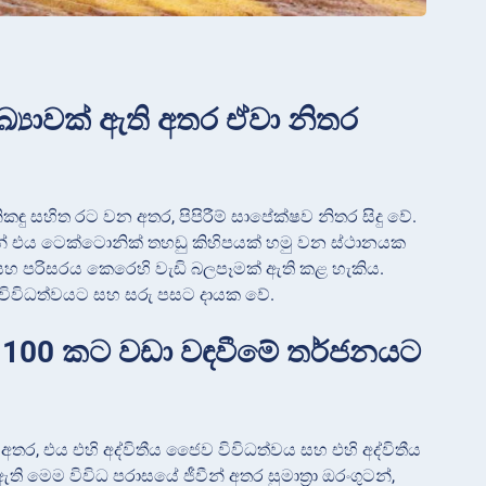
ඛ්‍යාවක් ඇති අතර ඒවා නිතර
නිකඳු සහිත රට වන අතර, පිපිරීම් සාපේක්ෂව නිතර සිදු වේ.
ි බැවින් එය ටෙක්ටොනික් තහඩු කිහිපයක් හමු වන ස්ථානයක
ාවන් සහ පරිසරය කෙරෙහි වැඩි බලපෑමක් ඇති කළ හැකිය.
්මක විවිධත්වයට සහ සරු පසට දායක වේ.
්ග 100 කට වඩා වඳවීමේ තර්ජනයට
අතර, එය එහි අද්විතීය ජෛව විවිධත්වය සහ එහි අද්විතීය
ි මෙම විවිධ පරාසයේ ජීවීන් අතර සුමාත්‍රා ඔරංගුටන්,