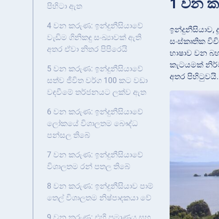
1 වන කර
පිහිටා ඇත
4 වන කරුණ: ඉන්දුනීසියාවේ
ඉන්දුනීසියාව
වැඩිම ගිනිකඳු සංඛ්‍යාවක් ඇති
සංස්කෘතික විච
අතර ඒවා නිතර පිපිරෙයි
භාෂාව වන බහාස
කැටයමක් නිර්
5 වන කරුණ: ඉන්දුනීසියාවේ
අතර පිහිටුවයි.
සත්ව ජීවිත වර්ග 100 කට වඩා
වඳවීමේ තර්ජනයට ලක්ව ඇත
6 වන කරුණ: ඉන්දුනීසියාවේ
ලෝකයේ විශාලතම බෞද්ධ
පන්සල තිබේ
7 වන කරුණ: ඉන්දුනීසියාවේ
විශාලතම රන් පතල තිබේ
8 වන කරුණ: ඉන්දුනීසියාව පාම්
තෙල් විශාලතම නිෂ්පාදකයා වේ
9 වන කරුණ: එහි ප්‍රමාණය සහ