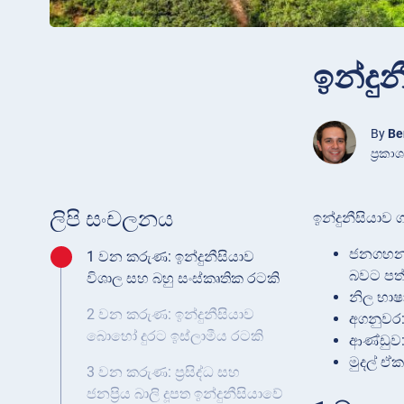
ඉන්දු
By
Be
ප්‍රක
ලිපි සංචලනය
ඉන්දුනීසියාව
ජනගහනය
1 වන කරුණ: ඉන්දුනීසියාව
බවට පත්
විශාල සහ බහු සංස්කෘතික රටකි
නිල භාෂා
2 වන කරුණ: ඉන්දුනීසියාව
අගනුවර:
බොහෝ දුරට ඉස්ලාමීය රටකි
ආණ්ඩුව:
මුදල් ඒක
3 වන කරුණ: ප්‍රසිද්ධ සහ
ජනප්‍රිය බාලි දූපත ඉන්දුනීසියාවේ