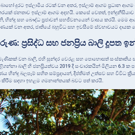
 බොහෝ දුරට ඉස්ලාමීය රටක් වන අතර, ඉස්ලාම් ආගම ප්‍රධාන ආග
යක් ජනතාව ඉස්ලාම් ආගම අදහයි. කෙසේ වෙතත්, ඉන්දුනීසියාව එහි
යානි, හින්දු සහ බෞද්ධ ප්‍රජාවන් සහජීවනයෙන් වාසය කරයි. මෙම 
්ෂණයක් වන අතර, ජාතියේ බහුවිධ සහ ඉවසීමේ ස්වභාවයට දායක 
ණ: ප්‍රසිද්ධ සහ ජනප්‍රිය බාලි දූපත ඉ
ු මැණිකක් වන බාලි, එහි සුන්දර වෙරළ සහ පොහොසත් සංස්කෘති
ිගන්නා බාලි හි ජනප්‍රියත්වය 2019 දී සංචාරකයින් මිලියන 6.3 ක
 හින්දු බලපෑම් සහිත සම්ප්‍රදායන්, දීප්තිමත් උත්සව සහ විවිධ 
ර කිරීම සඳහා ඉහළම ගමනාන්තයක් බවට පත් කරයි.