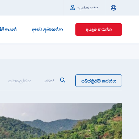
ලොගින් වන්න
ජිතයන්
අපව අමතන්න
අයදුම් කරන්න
සමාලෝචන
ගමන්
සබ්ස්ක්‍රියිබ් කරන්න