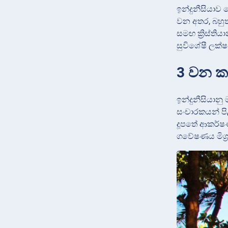
ඉන්දුනීසියාව
වන අතර, බහුතර
සමඟ ක්‍රිස්ති
සුවිශේෂී ලක
3 වන කරු
ඉන්දුනීසියාන
සංචාරකයන් පිළ
දූපතේ ආකර්ෂණය
ගවේෂණය මිශ්‍