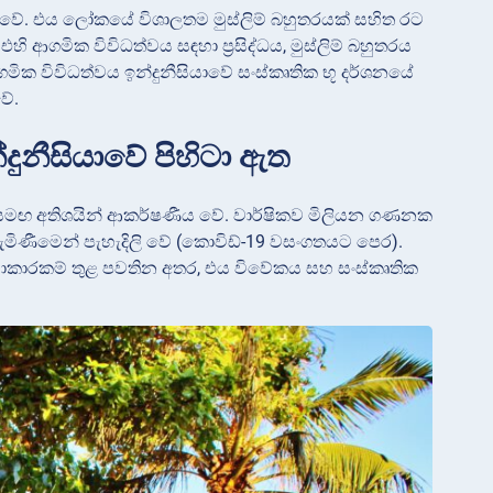
ම වේ. එය ලෝකයේ විශාලතම මුස්ලිම් බහුතරයක් සහිත රට
 ආගමික විවිධත්වය සඳහා ප්‍රසිද්ධය, මුස්ලිම් බහුතරය
ආගමික විවිධත්වය ඉන්දුනීසියාවේ සංස්කෘතික භූ දර්ශනයේ
වේ.
න්දුනීසියාවේ පිහිටා ඇත
ය සමඟ අතිශයින් ආකර්ෂණීය වේ. වාර්ෂිකව මිලියන ගණනක
 පැමිණීමෙන් පැහැදිලි වේ (කොවිඩ්-19 වසංගතයට පෙර).
ක්‍රියාකාරකම් තුළ පවතින අතර, එය විවේකය සහ සංස්කෘතික