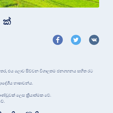
 ක්
 අතර, එය ලොව සිව්වන විශාලතම ජනගහනය සහිත රට
‍රාදේශීය භාෂාවන්ය.
ණ්ඩුවක් ලෙස ක්‍රියාත්මක වේ.
වේ.