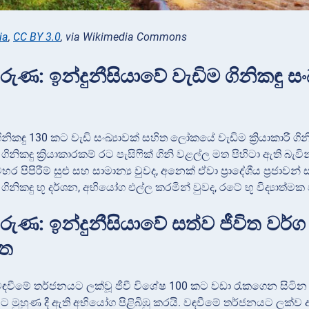
ia
,
CC BY 3.0
, via Wikimedia Commons
ුණ: ඉන්දුනීසියාවේ වැඩිම ගිනිකඳු සං
ගිනිකඳු 130 කට වැඩි සංඛ්‍යාවක් සහිත ලෝකයේ වැඩිම ක්‍රියාකාරී ගි
රී ගිනිකඳු ක්‍රියාකාරකම් රට පැසිෆික් ගිනි වළල්ල මත පිහිටා ඇත
හර පිපිරීම් සුළු සහ සාමාන්‍ය වුවද, අනෙක් ඒවා ප්‍රාදේශීය ප්‍රජ
 ගිනිකඳු භූ දර්ශන, අභියෝග එල්ල කරමින් වුවද, රටේ භූ විද්‍යාත
ුණ: ඉන්දුනීසියාවේ සත්ව ජීවිත වර
ඇත
 වඳවීමේ තර්ජනයට ලක්වූ ජීවී විශේෂ 100 කට වඩා රැකගෙන සිටින 
ට මුහුණ දී ඇති අභියෝග පිළිබිඹු කරයි. වඳවීමේ තර්ජනයට ලක්ව ඇත