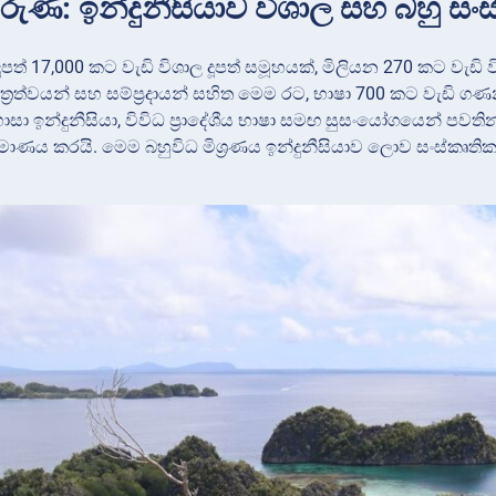
ුණ: ඉන්දුනීසියාව විශාල සහ බහු සං
, දූපත් 17,000 කට වැඩි විශාල දූපත් සමූහයක්, මිලියන 270 ක
ිත්‍රත්වයන් සහ සම්ප්‍රදායන් සහිත මෙම රට, භාෂා 700 කට වැඩි ගණ
ා ඉන්දුනීසියා, විවිධ ප්‍රාදේශීය භාෂා සමඟ සුසංයෝගයෙන් පවතින
මාණය කරයි. මෙම බහුවිධ මිශ්‍රණය ඉන්දුනීසියාව ලොව සංස්කෘත