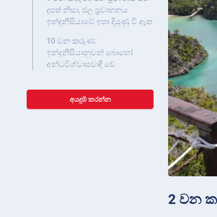
දූපත් නිසා, ජල ප්‍රවාහනය
ඉන්දුනීසියාවේ ඉතා දියුණු වී ඇත
10 වන කරුණ:
ඉන්දුනීසියානුවන් බොහෝ
අන්ධවිශ්වාසවාදී වේ
අයදුම් කරන්න
2 වන කර