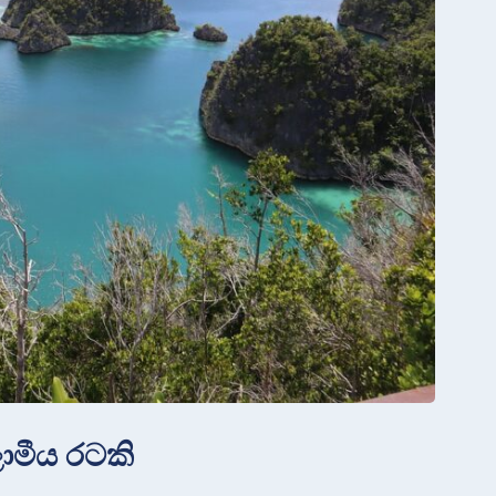
ාමීය රටකි