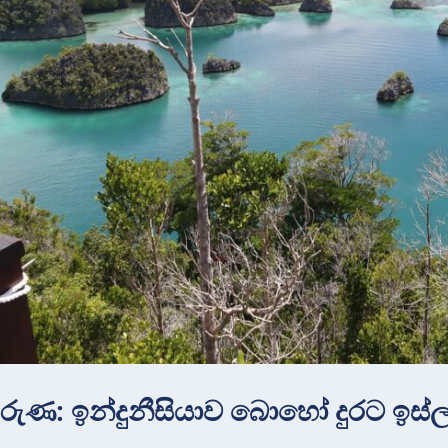
ුණ: ඉන්දුනීසියාව බොහෝ දුරට ඉස්ල