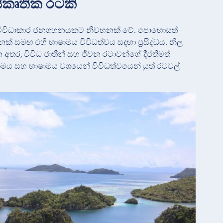
ස්කෘතික රටකි
ට වැඩි විවිධාකාර ජනගහනයකට නිවහනක් වේ. පොහොසත්
නක් සමඟ එහි භාෂාමය විවිධත්වය සඳහා ප්‍රසිද්ධය. නිල
 අතර, විවිධ ජාතීන් සහ ජීවන රටාවන්ගේ දීප්තිමත්
ිකමය සහ භාෂාමය වශයෙන් විවිධත්වයෙන් යුත් රටවල්