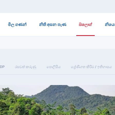
මිල ගණන්
නිති අසන පැණ
බ්ලොග්
නියෝ
IDP
රසවත් කරුණු
පොලිසිය
ශ්‍රේණිගත කිරීම / ඉතිහාසය