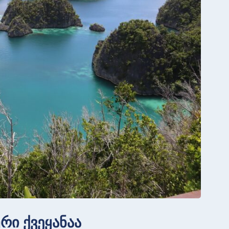
რი ქვეყანაა