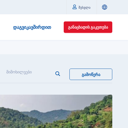
შესვლა
ᲓᲐᲒᲕᲘᲙᲐᲕᲨᲘᲠᲓᲘᲗ
ᲒᲐᲜᲐᲪᲮᲐᲓᲘᲡ ᲒᲐᲙᲔᲗᲔᲑᲐ
მიმოხილვები
ᲒᲐᲛᲝᲬᲔᲠᲐ