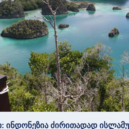
ი: ინდონეზია ძირითადად ისლამუ