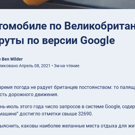
томобиле по Великобрита
уты по версии Google
р
Ben Wilder
иковано Апрель 08, 2021 • 3м на чтение
время погода не радует британцев постоянством: то палящ
ость дорожного движения.
нь-июль этого года число запросов в системе Google, сод
 машине” достигло отметки свыше 32690.
ыяснить, каковы наиболее желанные места отдыха для жи