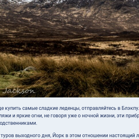
де купить самые сладкие леденцы, отправляйтесь в Блэкпу
ляжи и яркие огни, не говоря уже о ночной жизни, эти при
родственниками.
 туров выходного дня, Йорк в этом отношении настоящий 