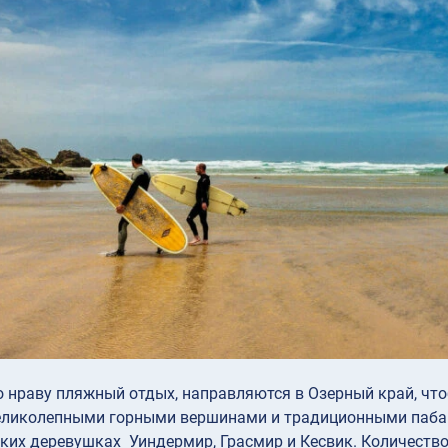
по нраву пляжный отдых, направляются в Озерный край, ч
еликолепными горными вершинами и традиционными пабам
ких деревушках Уиндермир, Грасмир и Кесвик. Количеств