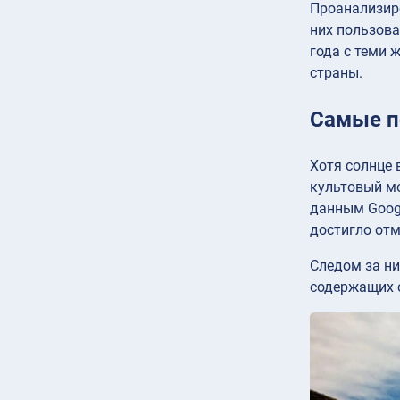
Проанализиро
них пользова
года с теми 
страны.
Самые п
Хотя солнце 
культовый м
данным Googl
достигло отм
Следом за ни
содержащих сл