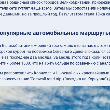
вав обширный список городов Великобритании, прибрежны
тели сети гуглят чаще всего. Затем мы сопоставили колич
же данными, но за прошлый год. Результатом стала 10-к
опулярные автомобильные маршруты 
в Великобритании — редкий гость, мало кто из нас в этом 
орской курорт на побережье Северного Девона, оказался 
e за последние два месяца. За месяц этого года количес
етки более 1500, что на 154% больше по сравнению с ана
м расположились Корнуолл и Ньюквей с их красивейшими 
овосочетание ‘Cornwall road trip’ (“поездка на Корнуолл”) 