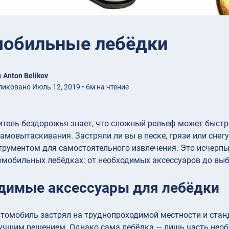
мобильные лебёдки
р
Anton Belikov
иковано Июль 12, 2019 • 6м на чтение
тель бездорожья знает, что сложный рельеф может быстр
мовытаскивания. Застряли ли вы в песке, грязи или сне
рументом для самостоятельного извлечения. Это исчерпы
омобильных лебёдках: от необходимых аксессуаров до вы
димые аксессуары для лебёдки
томобиль застрял на труднопроходимой местности и стан
учшим решением. Однако сама лебёдка — лишь часть необ