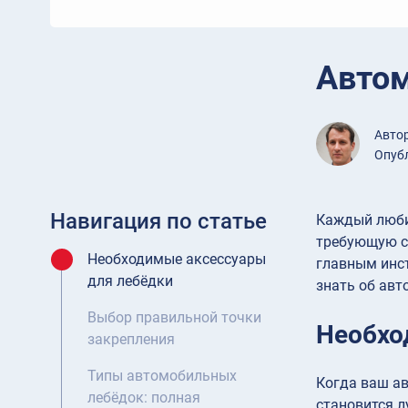
Авто
Авто
Опубл
Навигация по статье
Каждый люби
требующую са
Необходимые аксессуары
главным инст
для лебёдки
знать об авт
Выбор правильной точки
Необхо
закрепления
Типы автомобильных
Когда ваш ав
лебёдок: полная
становится л