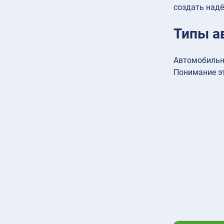
создать надё
Типы а
Автомобильны
Понимание э