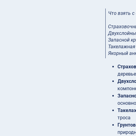
Что взять с
Страховочн
Двухслойны
Запасной к
Такелажная
Якорный ан
Страхов
деревье
Двухсл
компон
Запасн
основно
Такела
троса
Грунтов
природн