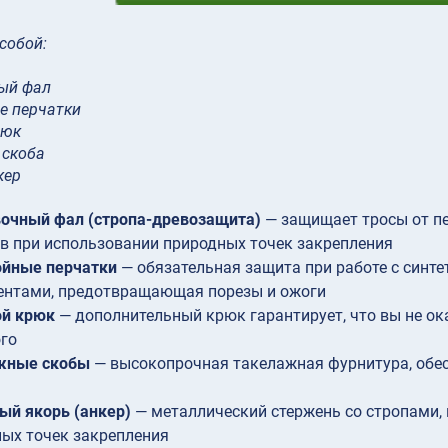
 собой:
ый фал
е перчатки
рюк
 скоба
кер
очный фал (стропа-древозащита)
— защищает тросы от п
в при использовании природных точек закрепления
ойные перчатки
— обязательная защита при работе с синт
ентами, предотвращающая порезы и ожоги
ой крюк
— дополнительный крюк гарантирует, что вы не о
го
жные скобы
— высокопрочная такелажная фурнитура, обе
ый якорь (анкер)
— металлический стержень со стропами, 
ых точек закрепления