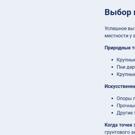
Выбор 
Успешное выт
местности у 
Природные т
Крупные
Пни дер
Крупные
Искусственн
Опоры л
Прочные
Другие 
Когда точек 
грунтового а