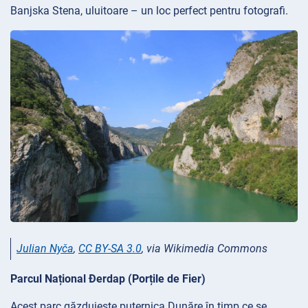
Banjska Stena, uluitoare – un loc perfect pentru fotografi.
Julian Nyča
,
CC BY-SA 3.0
, via Wikimedia Commons
Parcul Național Đerdap (Porțile de Fier)
Acest parc găzduiește puternica Dunăre în timp ce se