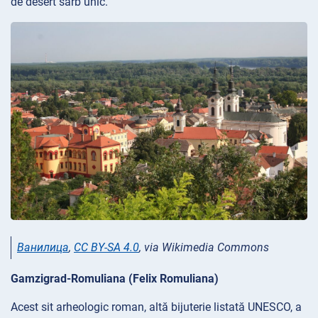
de desert sârb unic.
Ванилица
,
CC BY-SA 4.0
, via Wikimedia Commons
Gamzigrad-Romuliana (Felix Romuliana)
Acest sit arheologic roman, altă bijuterie listată UNESCO, a