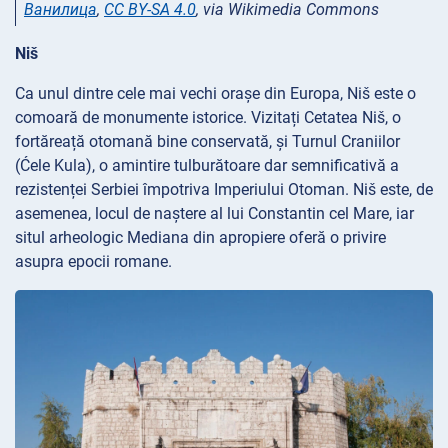
Ванилица
,
CC BY-SA 4.0
, via Wikimedia Commons
Niš
Ca unul dintre cele mai vechi orașe din Europa, Niš este o
comoară de monumente istorice. Vizitați Cetatea Niš, o
fortăreață otomană bine conservată, și Turnul Craniilor
(Ćele Kula), o amintire tulburătoare dar semnificativă a
rezistenței Serbiei împotriva Imperiului Otoman. Niš este, de
asemenea, locul de naștere al lui Constantin cel Mare, iar
situl arheologic Mediana din apropiere oferă o privire
asupra epocii romane.