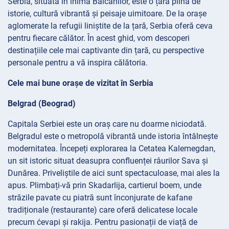
Serbia, situată în inima Balcanilor, este o țară plină de
istorie, cultură vibrantă și peisaje uimitoare. De la orașe
aglomerate la refugii liniștite de la țară, Serbia oferă ceva
pentru fiecare călător. În acest ghid, vom descoperi
destinațiile cele mai captivante din țară, cu perspective
personale pentru a vă inspira călătoria.
Cele mai bune orașe de vizitat în Serbia
Belgrad (Beograd)
Capitala Serbiei este un oraș care nu doarme niciodată.
Belgradul este o metropolă vibrantă unde istoria întâlnește
modernitatea. Începeți explorarea la Cetatea Kalemegdan,
un sit istoric situat deasupra confluenței râurilor Sava și
Dunărea. Priveliștile de aici sunt spectaculoase, mai ales la
apus. Plimbați-vă prin Skadarlija, cartierul boem, unde
străzile pavate cu piatră sunt înconjurate de kafane
tradiționale (restaurante) care oferă delicatese locale
precum ćevapi și rakija. Pentru pasionații de viață de