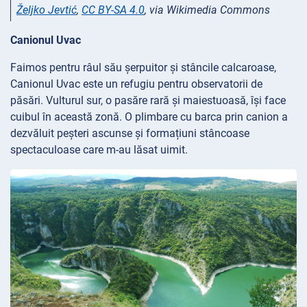
Željko Jevtić
,
CC BY-SA 4.0
, via Wikimedia Commons
Canionul Uvac
Faimos pentru râul său șerpuitor și stâncile calcaroase,
Canionul Uvac este un refugiu pentru observatorii de
păsări. Vulturul sur, o pasăre rară și maiestuoasă, își face
cuibul în această zonă. O plimbare cu barca prin canion a
dezvăluit peșteri ascunse și formațiuni stâncoase
spectaculoase care m-au lăsat uimit.