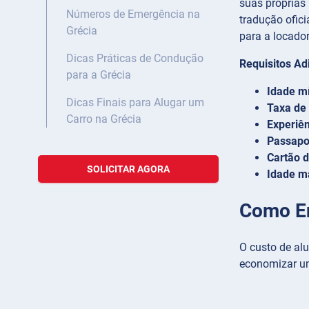
suas próprias 
Números de Emergência na
tradução ofic
Grécia
para a locador
Dicas Práticas de Condução
Requisitos Ad
para a Grécia
Idade m
Dicas Finais para Alugar um
Taxa de 
Carro na Grécia
Experiê
Passapor
Cartão d
SOLICITAR AGORA
Idade m
Como En
O custo de al
economizar um