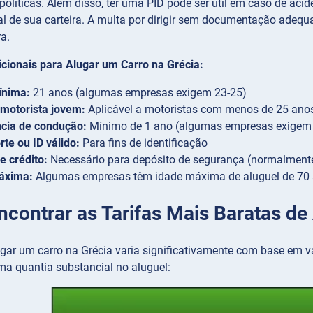
políticas. Além disso, ter uma PID pode ser útil em caso de aci
ial de sua carteira. A multa por dirigir sem documentação adeq
a.
icionais para Alugar um Carro na Grécia:
ínima:
21 anos (algumas empresas exigem 23-25)
motorista jovem:
Aplicável a motoristas com menos de 25 ano
ncia de condução:
Mínimo de 1 ano (algumas empresas exigem 3
te ou ID válido:
Para fins de identificação
e crédito:
Necessário para depósito de segurança (normalment
áxima:
Algumas empresas têm idade máxima de aluguel de 70
contrar as Tarifas Mais Baratas de 
ugar um carro na Grécia varia significativamente com base em v
a quantia substancial no aluguel: