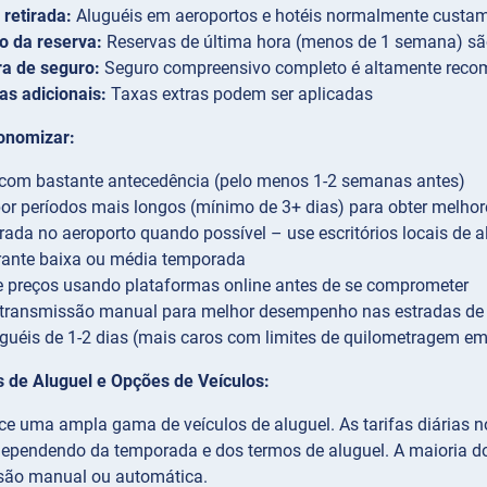
 retirada:
Aluguéis em aeroportos e hotéis normalmente custa
 da reserva:
Reservas de última hora (menos de 1 semana) sã
ra de seguro:
Seguro compreensivo completo é altamente rec
as adicionais:
Taxas extras podem ser aplicadas
onomizar:
 com bastante antecedência (pelo menos 1-2 semanas antes)
or períodos mais longos (mínimo de 3+ dias) para obter melhore
tirada no aeroporto quando possível – use escritórios locais de a
rante baixa ou média temporada
 preços usando plataformas online antes de se comprometer
 transmissão manual para melhor desempenho nas estradas d
uguéis de 1-2 dias (mais caros com limites de quilometragem e
s de Aluguel e Opções de Veículos:
ece uma ampla gama de veículos de aluguel. As tarifas diárias
ependendo da temporada e dos termos de aluguel. A maioria dos 
são manual ou automática.