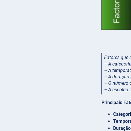
Fatores que 
– A categori
– A temporad
– A duração 
– O número 
– A escolha 
Principais Fa
Categori
Temporad
Duração 