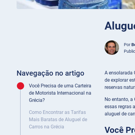
Alugu
Por
B
Publi
Navegação no artigo
A ensolarada 
de explorar es
Você Precisa de uma Carteira
reservas natur
de Motorista Internacional na
No entanto, a 
Grécia?
essas regras 
Como Encontrar as Tarifas
aluguel de ca
Mais Baratas de Aluguel de
Carros na Grécia
Você Pr