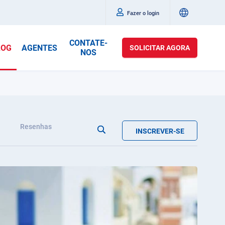
Fazer o login
CONTATE-
LOG
AGENTES
SOLICITAR AGORA
NOS
Resenhas
INSCREVER-SE