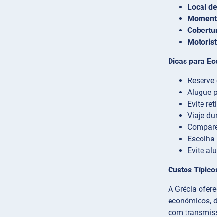
Local de
Momento
Cobertu
Motorist
Dicas para Ec
Reserve
Alugue p
Evite re
Viaje du
Compare
Escolha
Evite al
Custos Típico
A Grécia ofer
econômicos, d
com transmis