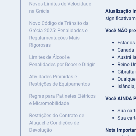
Novos Limites de Velocidade
Atualização I
na Grécia
significativam
Novo Código de Trânsito da
Você NÃO prec
Grécia 2025: Penalidades e
Regulamentações Mais
Estados
Rigorosas
Canadá
Austráli
Limites de Álcool e
Reino U
Penalidades por Beber e Dirigir
Gibraltar
Atividades Proibidas e
Qualquer
Restrições de Equipamentos
Islândia
Regras para Patinetes Elétricos
Você AINDA PR
e Micromobilidade
Sua cart
Restrições do Contrato de
Sua cart
Aluguel e Condições de
Nota Importan
Devolução