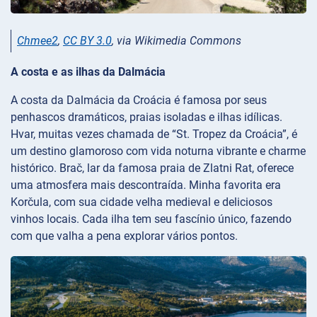
Chmee2
,
CC BY 3.0
, via Wikimedia Commons
A costa e as ilhas da Dalmácia
A costa da Dalmácia da Croácia é famosa por seus
penhascos dramáticos, praias isoladas e ilhas idílicas.
Hvar, muitas vezes chamada de “St. Tropez da Croácia”, é
um destino glamoroso com vida noturna vibrante e charme
histórico. Brač, lar da famosa praia de Zlatni Rat, oferece
uma atmosfera mais descontraída. Minha favorita era
Korčula, com sua cidade velha medieval e deliciosos
vinhos locais. Cada ilha tem seu fascínio único, fazendo
com que valha a pena explorar vários pontos.