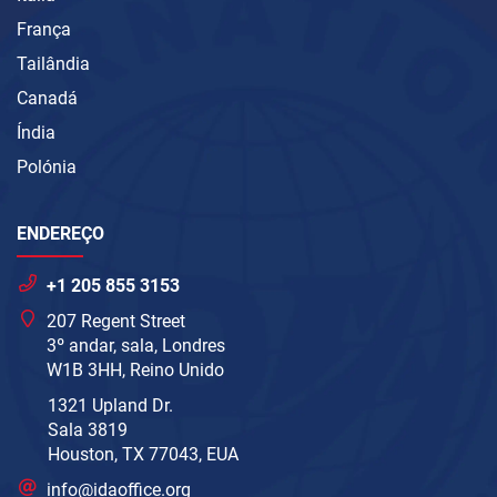
França
Tailândia
Canadá
Índia
Polónia
ENDEREÇO
+1 205 855 3153
207 Regent Street
3º andar, sala, Londres
W1B 3HH, Reino Unido
1321 Upland Dr.
Sala 3819
Houston, TX 77043, EUA
info@idaoffice.org