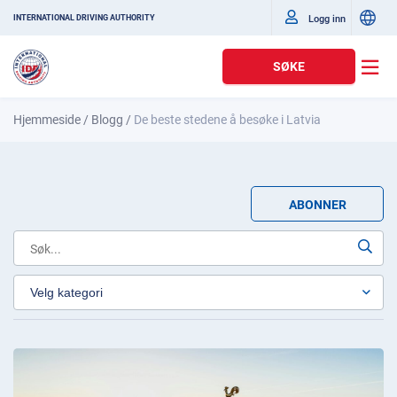
Logg inn
INTERNATIONAL DRIVING AUTHORITY
SØKE
Hjemmeside
/
Blogg
/
De beste stedene å besøke i Latvia
ABONNER