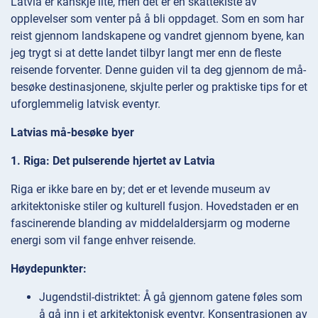
Latvia er kanskje lite, men det er en skattekiste av
opplevelser som venter på å bli oppdaget. Som en som har
reist gjennom landskapene og vandret gjennom byene, kan
jeg trygt si at dette landet tilbyr langt mer enn de fleste
reisende forventer. Denne guiden vil ta deg gjennom de må-
besøke destinasjonene, skjulte perler og praktiske tips for et
uforglemmelig latvisk eventyr.
Latvias må-besøke byer
1. Riga: Det pulserende hjertet av Latvia
Riga er ikke bare en by; det er et levende museum av
arkitektoniske stiler og kulturell fusjon. Hovedstaden er en
fascinerende blanding av middelaldersjarm og moderne
energi som vil fange enhver reisende.
Høydepunkter:
Jugendstil-distriktet: Å gå gjennom gatene føles som
å gå inn i et arkitektonisk eventyr. Konsentrasjonen av