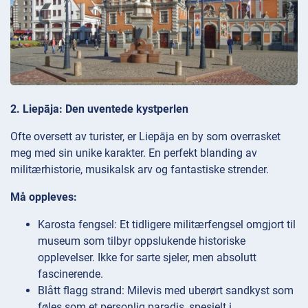
2. Liepāja: Den uventede kystperlen
Ofte oversett av turister, er Liepāja en by som overrasket
meg med sin unike karakter. En perfekt blanding av
militærhistorie, musikalsk arv og fantastiske strender.
Må oppleves:
Karosta fengsel: Et tidligere militærfengsel omgjort til
museum som tilbyr oppslukende historiske
opplevelser. Ikke for sarte sjeler, men absolutt
fascinerende.
Blått flagg strand: Milevis med uberørt sandkyst som
føles som et personlig paradis, spesielt i