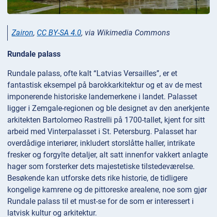
Zairon
,
CC BY-SA 4.0
, via Wikimedia Commons
Rundale palass
Rundale palass, ofte kalt “Latvias Versailles”, er et
fantastisk eksempel på barokkarkitektur og et av de mest
imponerende historiske landemerkene i landet. Palasset
ligger i Zemgale-regionen og ble designet av den anerkjente
arkitekten Bartolomeo Rastrelli på 1700-tallet, kjent for sitt
arbeid med Vinterpalasset i St. Petersburg. Palasset har
overdådige interiører, inkludert storslåtte haller, intrikate
fresker og forgylte detaljer, alt satt innenfor vakkert anlagte
hager som forsterker dets majestetiske tilstedeværelse.
Besøkende kan utforske dets rike historie, de tidligere
kongelige kamrene og de pittoreske arealene, noe som gjør
Rundale palass til et must-se for de som er interessert i
latvisk kultur og arkitektur.