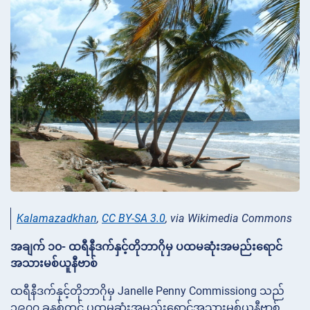
Kalamazadkhan
,
CC BY-SA 3.0
, via Wikimedia Commons
အချက် ၁၀- ထရီနီဒက်နှင့်တိုဘာဂိုမှ ပထမဆုံးအမည်းရောင်
အသားမစ်ယူနီဗာစ်
ထရီနီဒက်နှင့်တိုဘာဂိုမှ Janelle Penny Commissiong သည်
၁၉၇၇ ခုနှစ်တွင် ပထမဆုံးအမည်းရောင်အသားမစ်ယူနီဗာစ်