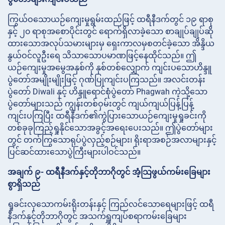
ကြွယ်ဝသောယဉ်ကျေးမှုရွမ်းထည်ဖြင့် ထရီနီဒက်တွင် ၁၉ ရာစု
နှင့် ၂၀ ရာစုအစောပိုင်းတွင် ရောက်ရှိလာခဲ့သော စာချုပ်ချုပ်ဆို
ထားသောအလုပ်သမားများမှ ရှေးကာလမှစတင်ခဲ့သော အိန္ဒိယ
နွယ်ဝင်လူဦးရေ သိသာသောပမာဏဖြင့်နေထိုင်သည်။ ဤ
ယဉ်ကျေးမှုအမွေအနှစ်ကို နှစ်တစ်လျှောက် ကျင်းပသောဟိန္ဒူ
ပွဲတော်အမျိုးမျိုးဖြင့် ဂုဏ်ပြုကျင်းပကြသည်။ အလင်းတန်း
ပွဲတော် Diwali နှင့် ဟိန္ဒူရောင်စုံပွဲတော် Phagwah ကဲ့သို့သော
ပွဲတော်များသည် ကျွန်းတစ်ဝှမ်းတွင် ကျယ်ကျယ်ပြန့်ပြန့်
ကျင်းပကြပြီး ထရီနီဒက်၏ကွဲပြားသောယဉ်ကျေးမှုရှုခင်းကို
တစ်ခုခုကြည့်ရှုနိုင်သောအခွင့်အရေးပေးသည်။ ဤပွဲတော်များ
တွင် တက်ကြွသောရုပ်ပွဲလှည့်စဉ်များ၊ ရိုးရာအစဉ်အလာများနှင့်
ပြင်ဆင်ထားသောပွဲကြီးများပါဝင်သည်။
အချက် ၉- ထရီနီဒက်နှင့်တိုဘာဂိုတွင် အံ့သြဖွယ်ကမ်းခြေများ
စွာရှိသည်
ရှုခင်းလှသောကမ်းရိုးတန်းနှင့် ကြည်လင်သောရေများဖြင့် ထရီ
နီဒက်နှင့်တိုဘာဂိုတွင် အသက်ရှူကျပ်စရာကမ်းခြေများ