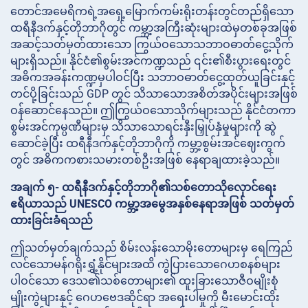
တောင်အမေရိကရဲ့အရှေ့မြောက်ကမ်းရိုးတန်းတွင်တည်ရှိသော
ထရီနီဒက်နှင့်တိုဘာဂိုတွင် ကမ္ဘာ့အကြီးဆုံးများထဲမှတစ်ခုအဖြစ်
အဆင့်သတ်မှတ်ထားသော ကြွယ်ဝသောသဘာဝဓာတ်ငွေ့သိုက်
များရှိသည်။ နိုင်ငံ၏စွမ်းအင်ကဏ္ဍသည် ၎င်း၏စီးပွားရေးတွင်
အဓိကအခန်းကဏ္ဍမှပါဝင်ပြီး သဘာဝဓာတ်ငွေ့ထုတ်ယူခြင်းနှင့်
တင်ပို့ခြင်းသည် GDP တွင် သိသာသောအစိတ်အပိုင်းများအဖြစ်
ဝန်ဆောင်နေသည်။ ဤကြွယ်ဝသောသိုက်များသည် နိုင်ငံတကာ
စွမ်းအင်ကုမ္ပဏီများမှ သိသာသောရင်းနှီးမြှုပ်နှံမှုများကို ဆွဲ
ဆောင်ခဲ့ပြီး ထရီနီဒက်နှင့်တိုဘာဂိုကို ကမ္ဘာ့စွမ်းအင်ဈေးကွက်
တွင် အဓိကကစားသမားတစ်ဦးအဖြစ် နေရာချထားခဲ့သည်။
အချက် ၅- ထရီနီဒက်နှင့်တိုဘာဂို၏သစ်တောသိုလှောင်ရေး
ဧရိယာသည် UNESCO ကမ္ဘာ့အမွေအနှစ်နေရာအဖြစ် သတ်မှတ်
ထားခြင်းခံရသည်
ဤသတ်မှတ်ချက်သည် စိမ်းလန်းသောမိုးတောများမှ ရေကြည်
လင်သောမန်ဂရိုးရွှံ့နိုင်များအထိ ကွဲပြားသောဂေဟစနစ်များ
ပါဝင်သော ဒေသ၏သစ်တောများ၏ ထူးခြားသောဇီဝမျိုးစုံ
မျိုးကွဲများနှင့် ဂေဟဗေဒဆိုင်ရာ အရေးပါမှုကို မီးမောင်းထိုး