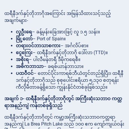
ထရီနီဒက်နှင့်တိုဘာဂိုအကြောင်း အမြန်သိထားသင့်သည့်
အချက်များ-
လူဦးရေ
– ခန့်မှန်းခြေအားဖြင့် လူ ၁.၅ သန်း။
မြို့တော်
– Port of Spain။
တရားဝင်ဘာသာစကား
– အင်္ဂလိပ်စာ။
ငွေကြေး
– ထရီနီဒက်နှင့်တိုဘာဂို ဒေါ်လာ (TTD)။
အစိုးရ
– ပါလီမန်တရီ ဒီမိုကရေစီ။
အဓိကဘာသာ
– ခရစ်ယာန်ဘာသာ။
ပထဝီဝင်
– တောင်ပိုင်းကာရစ်ဘီယံတွင်တည်ရှိပြီး၊ ထရီနီ
ဒက်နှင့်တိုဘာဂိုသည် စုစုပေါင်းဧရိယာ ၅,၁၃၀ စတုရန်း
ကီလိုမီတာခန့်ရှိသော ကျွန်းနိုင်ငံတစ်ခုဖြစ်သည်။
အချက် ၁- ထရီနီဒက်နှင့်တိုဘာဂိုတွင် အကြီးဆုံးသဘာဝ ကတ္တ
ရာအနည်ကျဲ ကန်တစ်ခုရှိသည်
ထရီနီဒက်နှင့်တိုဘာဂိုတွင် ကမ္ဘာ့အကြီးဆုံးသဘာဝကတ္တရာ
အနည်ကျဲ La Brea Pitch Lake သည် ၁၀၀ ဧက ကျော်ကျယ်ဝန်း