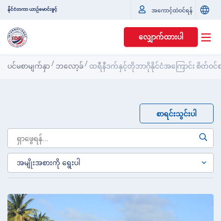
နိုင်ငံတကာ ယာဉ်မောင်းခွင့်
အကောင့်ထဲဝင်ရန်
လျှောက်ထားပါ
/
/
ပင်မစာမျက်နှာ
ဘလော့ခ်
ထရီနီဒက်နှင့်တိုဘာဂိုနိုင်ငံအကြောင်း စိတ်ဝ
စာရင်းသွင်းပါ