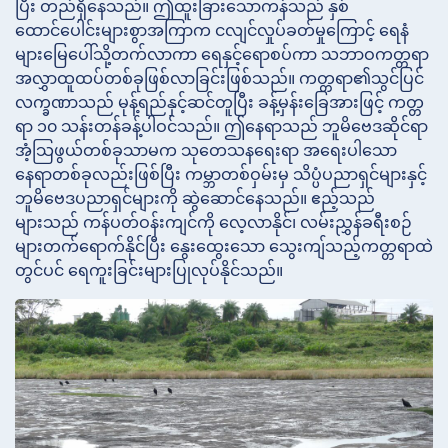
ပြီး တည်ရှိနေသည်။ ဤထူးခြားသောကန်သည် နှစ်
ထောင်ပေါင်းများစွာအကြာက ငလျင်လှုပ်ခတ်မှုကြောင့် ရေနံ
များမြေပေါ်သို့တက်လာကာ ရေနှင့်ရောစပ်ကာ သဘာဝကတ္တရာ
အလွှာထူထပ်တစ်ခုဖြစ်လာခြင်းဖြစ်သည်။ ကတ္တရာ၏သွင်ပြင်
လက္ခဏာသည် မုန့်ရည်နှင့်ဆင်တူပြီး ခန့်မှန်းခြေအားဖြင့် ကတ္တ
ရာ ၁၀ သန်းတန်ခန့်ပါဝင်သည်။ ဤနေရာသည် ဘူမိဗေဒဆိုင်ရာ
အံ့သြဖွယ်တစ်ခုသာမက သုတေသနရေးရာ အရေးပါသော
နေရာတစ်ခုလည်းဖြစ်ပြီး ကမ္ဘာတစ်ဝှမ်းမှ သိပ္ပံပညာရှင်များနှင့်
ဘူမိဗေဒပညာရှင်များကို ဆွဲဆောင်နေသည်။ ဧည့်သည်
များသည် ကန်ပတ်ဝန်းကျင်ကို လေ့လာနိုင်၊ လမ်းညွှန်ခရီးစဉ်
များတက်ရောက်နိုင်ပြီး နွေးထွေးသော သွေးကျ်သည့်ကတ္တရာထဲ
တွင်ပင် ရေကူးခြင်းများပြုလုပ်နိုင်သည်။