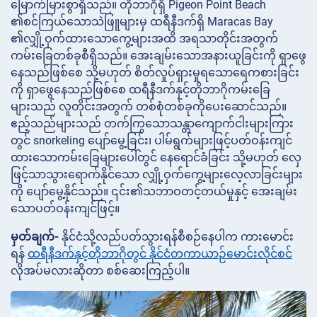
မြောက်မြားစွာရှိသည်။ တိုဘာဂိုရှိ Pigeon Point Beach
၏စင်ကြယ်သောသဲဖြူများမှ ထရီနီဒက်ရှိ Maracas Bay
၏လျှို့ဝှက်ထားသောကွေ့များအထိ အရသာတိုင်းအတွက်
ကမ်းခြေတစ်ခုစီရှိသည်။ အေးချမ်းသောအနားယူခြင်းကို ရှာဖွေ
နေသည်ဖြစ်စေ သို့မဟုတ် စိတ်လှုပ်ရှားမှုရသောရေကစားခြင်း
ကို ရှာဖွေနေသည်ဖြစ်စေ ထရီနီဒက်နှင့်တိုဘာဂိုကမ်းခြေ
များသည် လူတိုင်းအတွက် တစ်စုံတစ်ခုကိုပေးဆောင်သည်။
ဧည့်သည်များသည် တက်ကြွသောသန္တာကျောက်ငါးများကြား
တွင် snorkeling ပျော်မွေ့ခြင်း၊ ပါမ်ရွက်များဖြင့်ပတ်ဝန်းကျင်
ထားသောကမ်းခြေများပေါ်တွင် နေရောင်ခံခြင်း သို့မဟုတ် လှေ
ဖြင့်သာသွားရောက်နိုင်သော လျှို့ဝှက်ကွေ့များလေ့လာခြင်းများ
ကို ပျော်မွေ့နိုင်သည်။ ၎င်း၏သဘာဝတင့်တယ်မှုနှင့် အေးချမ်း
သောပတ်ဝန်းကျင်ဖြင့်။
မှတ်ချက်-
နိုင်ငံသို့လည်ပတ်သွားရန်စီစဉ်နေပါက ကားမောင်း
ရန်
ထရီနီဒက်နှင့်တိုဘာဂိုတွင် နိုင်ငံတကာယာဉ်မောင်းလိုင်စင်
လိုအပ်မလားဆိုတာ စစ်ဆေးကြည့်ပါ။