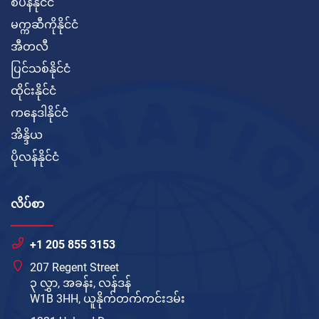
စပိန်နိုင်ငံ
မက္ကဆီကိုနိုင်ငံ
အီတလီ
ပြင်သစ်နိုင်ငံ
ထိုင်းနိုင်ငံ
ကနေဒါနိုင်ငံ
အိန္ဒိယ
ပိုလန်နိုင်ငံ
လိပ်စာ
+1 205 855 3153
207 Regent Street
၃ လွှာ, အခန်း, လန်ဒန်
W1B 3HH, ယူနိုက်တက်ကင်းဒမ်း