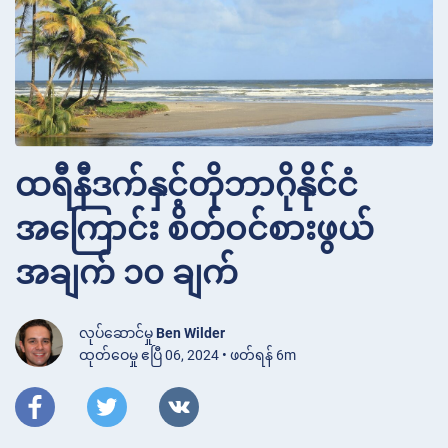
ထရီနီဒက်နှင့်တိုဘာဂိုနိုင်ငံ
အကြောင်း စိတ်ဝင်စားဖွယ်
အချက် ၁၀ ချက်
လုပ်ဆောင်မှု
Ben Wilder
ထုတ်ဝေမှု ဧပြီ 06, 2024 • ဖတ်ရန် 6m