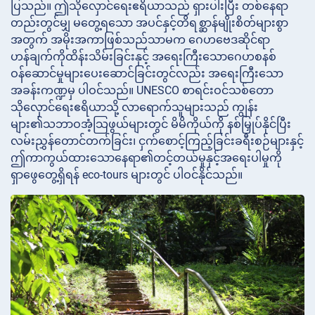
ပြသည်။ ဤသိုလှောင်ရေးဧရိယာသည် ရှားပါးပြီး တစ်နေရာ
တည်းတွင်မျှ မတွေ့ရသော အပင်နှင့်တိရစ္ဆာန်မျိုးစိတ်များစွာ
အတွက် အမိုးအကာဖြစ်သည်သာမက ဂေဟဗေဒဆိုင်ရာ
ဟန်ချက်ကိုထိန်းသိမ်းခြင်းနှင့် အရေးကြီးသောဂေဟစနစ်
ဝန်ဆောင်မှုများပေးဆောင်ခြင်းတွင်လည်း အရေးကြီးသော
အခန်းကဏ္ဍမှ ပါဝင်သည်။ UNESCO စာရင်းဝင်သစ်တော
သိုလှောင်ရေးဧရိယာသို့ လာရောက်သူများသည် ကျွန်း
များ၏သဘာဝအံ့သြဖွယ်များတွင် မိမိကိုယ်ကို နစ်မြှုပ်နိုင်ပြီး
လမ်းညွှန်တောင်တက်ခြင်း၊ ငှက်စောင့်ကြည့်ခြင်းခရီးစဉ်များနှင့်
ဤကာကွယ်ထားသောနေရာ၏တင့်တယ်မှုနှင့်အရေးပါမှုကို
ရှာဖွေတွေ့ရှိရန် eco-tours များတွင် ပါဝင်နိုင်သည်။