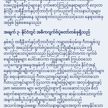
လမ်းညွှန်ခရီးစဉ်များနှင့် ငှက်စောင့်ကြည့်နေရာများကို လေ့လာ
နိုင်ပြီး ထရီနီဒက်နှင့်တိုဘာဂိုကို ငှက်ပညာကို ဝါသနာပါသူများ
အတွက် မဖြစ်မနေ သွားရောက်လည်ပတ်သင့်သော နေရာတစ်ခု
အဖြစ် ဖြစ်စေနေသည်။
အချက် ၃- နိုင်ငံတွင် အဓိကဂျက်ဇ်ပွဲတော်တစ်ခုရှိသည်
နှစ်စဉ် ထရီနီဒက်နှင့်တိုဘာဂိုတွင် ကမ္ဘာတစ်ဝှမ်းမှ ဂီတချစ်သူ
များကို အမည်ကြီးဂျက်ဇ်ပွဲတော်သို့ ကြိုဆိုနေသည်။ ဤ
တက်ကြွသောပွဲတော်သည် ပြည်တွင်းနှင့်နိုင်ငံတကာ ဂျက်ဇ်
ဖျော်ဖြေမှုများ ပေါင်းစပ်ကာ ကျွန်းများ၏ ကြွယ်ဝသော
ယဉ်ကျေးမှုအမွေအနှစ်ကို ဂုဏ်ပြုကျင်းပသည်။ နိုင်ငံအနှံ့
နေရာအမျိုးမျိုးတွင်ကျင်းပသော ဤပွဲတော်သည် လူကြိုက်များ
ပြီး ရေပန်းစားသည့် ဂီတပညာရှင်များနှင့် ပေါ်ထွက်လာသော
ဂီတပညာရှင်များကို ပြသကာ ဖျော်ဖြေပွဲများ၊ အလုပ်ရုံများနှင့်
jam sessions များ မတူကွဲပြားစွာကို ပေးဆောင်သည်။ စိတ်
ရောက်စရာကာရစ်ဘီယံစည်းချက်များမှ ဆန်းသစ်သောဂျက်ဇ်
အနက်အဓိပ္ပါယ်ဖွင့်ဆိုမှုများအထိ ဤပွဲတော်သည်
အသက်အရွယ်မရွေး ဂီတဝါသနာရှင်များအတွက် မမေ့နိုင်သော