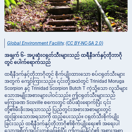
Global Environment Facility
,
(CC BY-NC-SA 2.0)
အချက် ၆- အပူဆုံးငရုတ်သီးများသည် ထရီနီဒက်နှင့်တိုဘာဂို
တွင် ပေါက်ရောက်သည်
ထရီနီဒက်နှင့်တိုဘာဂိုတွင် စိုက်ပျိုးထားသော စပ်ငရုတ်သီးများ
အတွက် ကျော်ကြားသည်။ ၎င်းတို့အထဲတွင် Trinidad Moruga
Scorpion နှင့် Trinidad Scorpion Butch T ကဲ့သို့သော လူသိများ
သောအမျိုးအစားများပါဝင်သည်။ ဤငရုတ်သီးများသည်
မကြာခဏ Scoville စကေးတွင် ထိပ်ဆုံးရောက်ပြီး ၎င်း
တို့၏မီးခိုးအရသာသည် ပြည်တွင်းအစားအစာများတွင်
ထူးခြားသောအရသာကို ထည့်ပေးသည်။ ငရုတ်သီးစိုက်ပျိုး
ခြင်းသည် ထရီနီဒက်နှင့်တိုဘာဂို၏စိုက်ပျိုးရေး၏ အရေးပါ
သောအစိတ်အပိုင်းတစ်ခုဖြစ်ပြီး ဤကျွန်းနိုင်ငံ၏ အစားအစာ