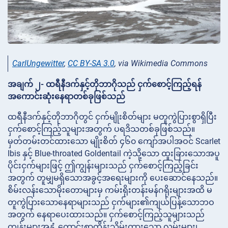
CarlUngewitter
,
CC BY-SA 3.0
, via Wikimedia Commons
အချက် ၂- ထရီနီဒက်နှင့်တိုဘာဂိုသည် ငှက်စောင့်ကြည့်ရန်
အကောင်းဆုံးနေရာတစ်ခုဖြစ်သည်
ထရီနီဒက်နှင့်တိုဘာဂိုတွင် ငှက်မျိုးစိတ်များ မတူကွဲပြားစွာရှိပြီး
ငှက်စောင့်ကြည့်သူများအတွက် ပရဒိသတစ်ခုဖြစ်သည်။
မှတ်တမ်းတင်ထားသော မျိုးစိတ် ၄၆၀ ကျော်အပါအဝင် Scarlet
Ibis နှင့် Blue-throated Goldentail ကဲ့သို့သော ထူးခြားသောအပူ
ပိုင်းငှက်များဖြင့် ဤကျွန်းများသည် ငှက်စောင့်ကြည့်ခြင်း
အတွက် တူမျှမရှိသောအခွင့်အရေးများကို ပေးဆောင်နေသည်။
စိမ်းလန်းသောမိုးတောများမှ ကမ်းရိုးတန်းမန်ဂရိုးများအထိ မ
တူကွဲပြားသောနေရာများသည် ငှက်များ၏ကျယ်ပြန့်သောဘဝ
အတွက် နေရာပေးထားသည်။ ငှက်စောင့်ကြည့်သူများသည်
ကျွန်းများအနှံ့ ကောင်းစွာထိန်းသိမ်းထားသော လမ်းများ၊