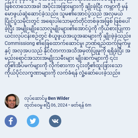
ဖြစ်လာသောအခါ အပိုင်းအခြားများကို ချိုးဖဲ့ပြီး ကမ္ဘာကို မှန်
မောဖွယ်ဆွဲဆောင်ခဲ့သည်။ သူမ၏အောင်ပွဲသည် အလှမယ်
ပြိုင်ပွဲသမိုင်းတွင် အရေးပါသောမှတ်တိုင်တစ်ခုအဖြစ် ဖြစ်ပေါ်
ခဲ့ပြီး အမျိုးမျိုးသောလူမျိုးများ၏အောင်ပွဲကို ကိုယ်စားပြုကာ
ယင်းလုပ်ငန်းစဉ်တွင် စံယူဖွယ်အယူအဆများကို ချိုးဖဲ့ခဲ့သည်။
Commissiong ၏ခြေထောက်ဆောင်မှု၊ ဉာဏ်ရည်ထက်မြက်မှု
နှင့် အလှအပသည် နိုင်ငံတကာအသိအမှတ်ပြုမှုကို ရရှိခဲ့ပြီး အ
မည်းရောင်အသားအမျိုးသမီးများ မျိုးဆက်များကို ၎င်း
တို့၏အိပ်မက်များကို လိုက်စားကာ ၎င်းတို့၏ထူးခြားသော
ကိုယ်ပိုင်လက္ခဏာများကို လက်ခံရန် လှုံ့ဆော်ပေးခဲ့သည်။
လုပ်ဆောင်မှု
Ben Wilder
ထုတ်ဝေမှု ဧပြီ 06, 2024 • ဖတ်ရန် 6m