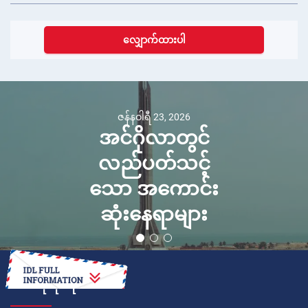
လျှောက်ထားပါ
ဇန်နဝါရီ 23, 2026
အင်ဂိုလာတွင်
လည်ပတ်သင့်
သော အကောင်း
ဆုံးနေရာများ
ဘယ်လိုလုပ်ရမလဲ