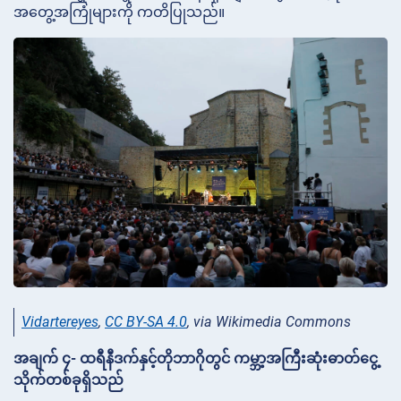
အတွေ့အကြုံများကို ကတိပြုသည်။
Vidartereyes
,
CC BY-SA 4.0
, via Wikimedia Commons
အချက် ၄- ထရီနီဒက်နှင့်တိုဘာဂိုတွင် ကမ္ဘာ့အကြီးဆုံးဓာတ်ငွေ့
သိုက်တစ်ခုရှိသည်