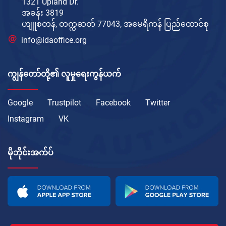
1321 Upland Dr.
အခန်း 3819
ဟျူစတန်, တက္ကဆတ် 77043, အမေရိကန် ပြည်ထောင်စု
info@idaoffice.org
ကျွန်တော်တို့၏ လူမှုရေးကွန်ယက်
Google
Trustpilot
Facebook
Twitter
Instagram
VK
မိုဘိုင်းအက်ပ်