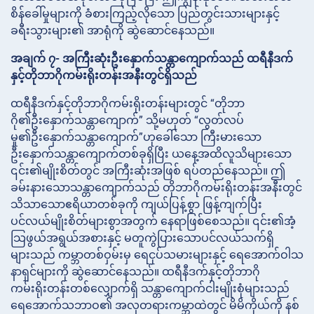
စိန်ခေါ်မှုများကို ခံစားကြည့်လိုသော ပြည်တွင်းသားများနှင့်
ခရီးသွားများ၏ အာရုံကို ဆွဲဆောင်နေသည်။
အချက် ၇- အကြီးဆုံးဦးနှောက်သန္တာကျောက်သည် ထရီနီဒက်
နှင့်တိုဘာဂိုကမ်းရိုးတန်းအနီးတွင်ရှိသည်
ထရီနီဒက်နှင့်တိုဘာဂိုကမ်းရိုးတန်းများတွင် “တိုဘာ
ဂို၏ဦးနှောက်သန္တာကျောက်” သို့မဟုတ် “လွတ်လပ်
မှု၏ဦးနှောက်သန္တာကျောက်”ဟုခေါ်သော ကြီးမားသော
ဦးနှောက်သန္တာကျောက်တစ်ခုရှိပြီး ယနေ့အထိလူသိများသော
၎င်း၏မျိုးစိတ်တွင် အကြီးဆုံးအဖြစ် ရပ်တည်နေသည်။ ဤ
ခမ်းနားသောသန္တာကျောက်သည် တိုဘာဂိုကမ်းရိုးတန်းအနီးတွင်
သိသာသောဧရိယာတစ်ခုကို ကျယ်ပြန့်စွာ ဖြန့်ကျက်ပြီး
ပင်လယ်မျိုးစိတ်များစွာအတွက် နေရာဖြစ်စေသည်။ ၎င်း၏အံ့
သြဖွယ်အရွယ်အစားနှင့် မတူကွဲပြားသောပင်လယ်သက်ရှိ
များသည် ကမ္ဘာတစ်ဝှမ်းမှ ရေငုပ်သမားများနှင့် ရေအောက်ဝါသ
နာရှင်များကို ဆွဲဆောင်နေသည်။ ထရီနီဒက်နှင့်တိုဘာဂို
ကမ်းရိုးတန်းတစ်လျှောက်ရှိ သန္တာကျောက်ငါးမျိုးစုံများသည်
ရေအောက်သဘာဝ၏ အလှတရားကမ္ဘာထဲတွင် မိမိကိုယ်ကို နစ်