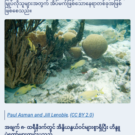
မြှုပ်လိုသူများအတွက် အိပ်မက်ဖြစ်သောနေရာတစ်ခုအဖြစ်
ဖြစ်စေသည်။
Paul Asman and Jill Lenoble
,
(CC BY 2.0)
အချက် ၈- ထရီနီဒက်တွင် အိန္ဒိယနွယ်ဝင်များစွာရှိပြီး ဟိန္ဒူ
ပွဲတော်များကျင်းပသည်