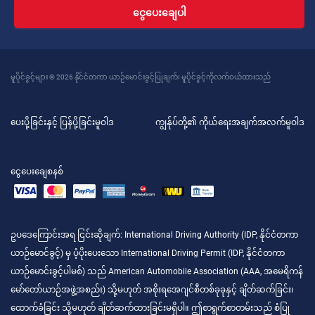
ငွေပေးချေပါ
မူပိုင်ခွင့်များ © 2026 နိုင်ငံတကာ ယာဉ်မောင်းခွင့်ပြုချက်၊ မူပိုင်ခွင့်ကိုလက်ဝယ်ထားသည်
ပေးပို့ခြင်းနှင့် ပြန်ပို့ခြင်းမူဝါဒ
ကျွန်ုပ်တို့၏ ကိုယ်ရေးအချက်အလက်မူဝါဒ
ငွေပေးချေစနစ်
ဥပဒေကြောင်းအရ ငြင်းဆိုချက်
: International Driving Authority (IDP, နိုင်ငံတကာ
ယာဉ်မောင်ခွင့်) မှ ပံ့ပိုးပေးသော International Driving Permit (IDP, နိုင်ငံတကာ
ယာဉ်မောင်းခွင့်ပါမစ်) သည် American Automobile Association (AAA, အမေရိကန်
မော်တော်ယာဉ်အဖွဲ့အစည်း) သို့မဟုတ် အစိုးရအေဂျင်စီတစ်ခုခုနှင့် ချိတ်ဆက်ခြင်း၊
ထောက်ခံခြင်း သို့မဟုတ် ချိတ်ဆက်ထားခြင်းမရှိပါ။ ဤစာရွက်စာတမ်းသည် စံပြု