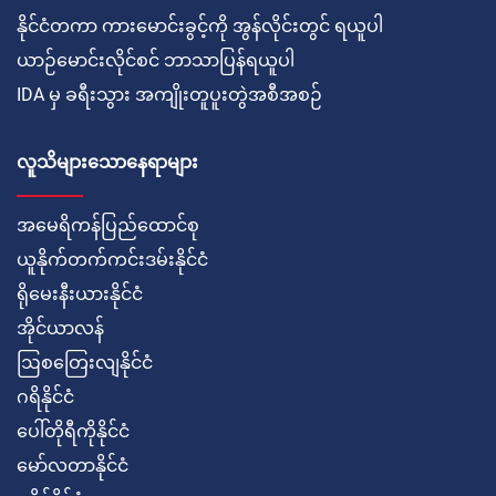
နိုင်ငံတကာ ကားမောင်းခွင့်ကို အွန်လိုင်းတွင် ရယူပါ
ယာဉ်မောင်းလိုင်စင် ဘာသာပြန်ရယူပါ
IDA မှ ခရီးသွား အကျိုးတူပူးတွဲအစီအစဉ်
လူသိများသောနေရာများ
အမေရိကန်ပြည်ထောင်စု
ယူနိုက်တက်ကင်းဒမ်းနိုင်ငံ
ရိုမေးနီးယားနိုင်ငံ
အိုင်ယာလန်
ဩစတြေးလျနိုင်ငံ
ဂရိနိုင်ငံ
ပေါ်တိုရီကိုနိုင်ငံ
မော်လတာနိုင်ငံ