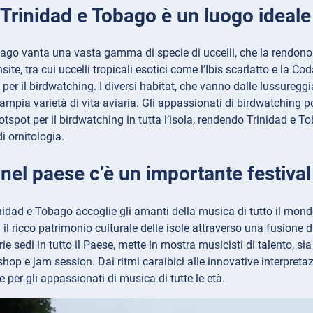
 Trinidad e Tobago è un luogo ideale
ago vanta una vasta gamma di specie di uccelli, che la rendono 
ite, tra cui uccelli tropicali esotici come l’Ibis scarlatto e la Co
 per il birdwatching. I diversi habitat, che vanno dalle lussureggi
’ampia varietà di vita aviaria. Gli appassionati di birdwatching po
otspot per il birdwatching in tutta l’isola, rendendo Trinidad e T
i ornitologia.
 nel paese c’è un importante festival
idad e Tobago accoglie gli amanti della musica di tutto il mondo
il ricco patrimonio culturale delle isole attraverso una fusione di
arie sedi in tutto il Paese, mette in mostra musicisti di talento, 
hop e jam session. Dai ritmi caraibici alle innovative interpretaz
 per gli appassionati di musica di tutte le età.