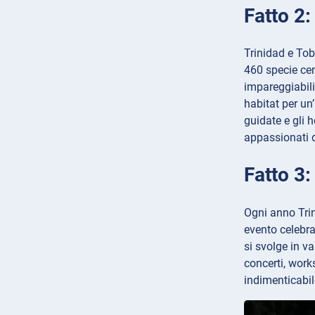
Fatto 2:
Trinidad e Tob
460 specie cens
impareggiabili
habitat per un
guidate e gli h
appassionati d
Fatto 3:
Ogni anno Trin
evento celebra 
si svolge in v
concerti, works
indimenticabile