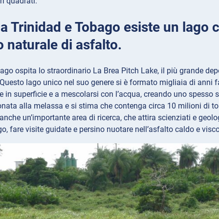
ri quadrati.
 a Trinidad e Tobago esiste un lago c
 naturale di asfalto.
ago ospita lo straordinario La Brea Pitch Lake, il più grande dep
. Questo lago unico nel suo genere si è formato migliaia di anni fa
ire in superficie e a mescolarsi con l’acqua, creando uno spesso s
ata alla melassa e si stima che contenga circa 10 milioni di tonn
nche un’importante area di ricerca, che attira scienziati e geologi
go, fare visite guidate e persino nuotare nell’asfalto caldo e visc