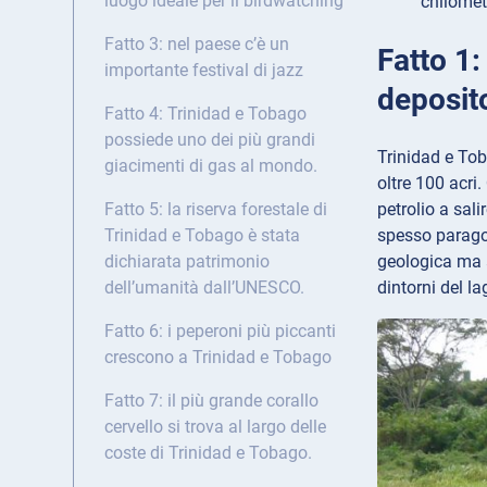
luogo ideale per il birdwatching
chilomet
Fatto 3: nel paese c’è un
Fatto 1:
importante festival di jazz
deposito
Fatto 4: Trinidad e Tobago
possiede uno dei più grandi
Trinidad e Tob
giacimenti di gas al mondo.
oltre 100 acri
petrolio a sal
Fatto 5: la riserva forestale di
spesso paragon
Trinidad e Tobago è stata
geologica ma a
dichiarata patrimonio
dintorni del la
dell’umanità dall’UNESCO.
Fatto 6: i peperoni più piccanti
crescono a Trinidad e Tobago
Fatto 7: il più grande corallo
cervello si trova al largo delle
coste di Trinidad e Tobago.