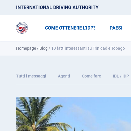
INTERNATIONAL DRIVING AUTHORITY
COME OTTENERE L'IDP?
PAESI
Homepage
/
Blog
/
10 fatti interessanti su Trinidad e Tobago
Tutti i messaggi
Agenti
Come fare
IDL / IDP