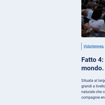
Vidartereyes
Fatto 4:
mondo.
Situata al lar
grandi a livell
naturale che c
compagnie ene