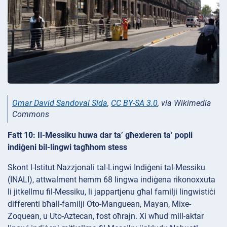
Omar David Sandoval Sida
,
CC BY-SA 3.0
, via Wikimedia
Commons
Fatt 10: Il-Messiku huwa dar ta’ għexieren ta’ popli
indiġeni bil-lingwi tagħhom stess
Skont l-Istitut Nazzjonali tal-Lingwi Indiġeni tal-Messiku
(INALI), attwalment hemm 68 lingwa indiġena rikonoxxuta
li jitkellmu fil-Messiku, li jappartjenu għal familji lingwistiċi
differenti bħall-familji Oto-Manguean, Mayan, Mixe-
Zoquean, u Uto-Aztecan, fost oħrajn. Xi wħud mill-aktar