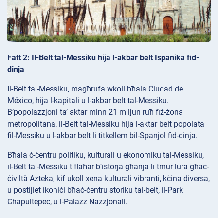
Fatt 2: Il-Belt tal-Messiku hija l-akbar belt Ispanika fid-
dinja
Il-Belt tal-Messiku, magħrufa wkoll bħala Ciudad de
México, hija l-kapitali u l-akbar belt tal-Messiku.
B’popolazzjoni ta’ aktar minn 21 miljun ruħ fiż-żona
metropolitana, il-Belt tal-Messiku hija l-aktar belt popolata
fil-Messiku u l-akbar belt li titkellem bil-Spanjol fid-dinja.
Bħala ċ-ċentru politiku, kulturali u ekonomiku tal-Messiku,
il-Belt tal-Messiku tiflaħar b’istorja għanja li tmur lura għaċ-
ċiviltà Azteka, kif ukoll xena kulturali vibranti, kċina diversa,
u postijiet ikoniċi bħaċ-ċentru storiku tal-belt, il-Park
Chapultepec, u l-Palazz Nazzjonali.