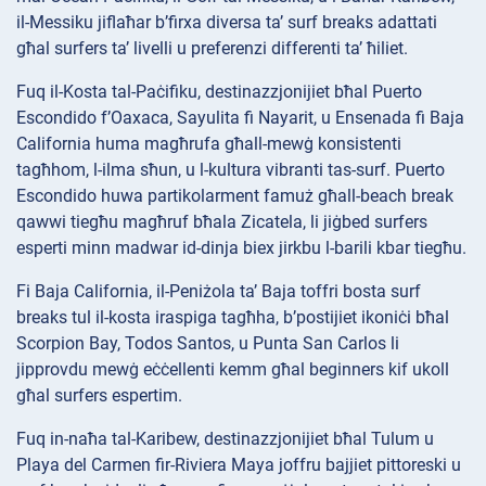
il-Messiku jiflaħar b’firxa diversa ta’ surf breaks adattati
għal surfers ta’ livelli u preferenzi differenti ta’ ħiliet.
Fuq il-Kosta tal-Paċifiku, destinazzjonijiet bħal Puerto
Escondido f’Oaxaca, Sayulita fi Nayarit, u Ensenada fi Baja
California huma magħrufa għall-mewġ konsistenti
tagħhom, l-ilma sħun, u l-kultura vibranti tas-surf. Puerto
Escondido huwa partikolarment famuż għall-beach break
qawwi tiegħu magħruf bħala Zicatela, li jiġbed surfers
esperti minn madwar id-dinja biex jirkbu l-barili kbar tiegħu.
Fi Baja California, il-Peniżola ta’ Baja toffri bosta surf
breaks tul il-kosta iraspiga tagħha, b’postijiet ikoniċi bħal
Scorpion Bay, Todos Santos, u Punta San Carlos li
jipprovdu mewġ eċċellenti kemm għal beginners kif ukoll
għal surfers espertim.
Fuq in-naħa tal-Karibew, destinazzjonijiet bħal Tulum u
Playa del Carmen fir-Riviera Maya joffru bajjiet pittoreski u