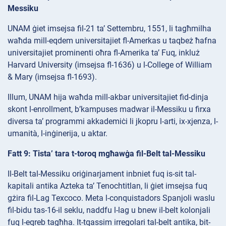
Messiku
UNAM ġiet imsejsa fil-21 ta’ Settembru, 1551, li tagħmilha
waħda mill-eqdem universitajiet fl-Amerkas u taqbeż ħafna
universitajiet prominenti oħra fl-Amerika ta’ Fuq, inkluż
Harvard University (imsejsa fl-1636) u l-College of William
& Mary (imsejsa fl-1693).
Illum, UNAM hija waħda mill-akbar universitajiet fid-dinja
skont l-enrollment, b’kampuses madwar il-Messiku u firxa
diversa ta’ programmi akkademiċi li jkopru l-arti, ix-xjenza, l-
umanità, l-inġinerija, u aktar.
Fatt 9: Tista’ tara t-toroq mgħawġa fil-Belt tal-Messiku
Il-Belt tal-Messiku oriġinarjament inbniet fuq is-sit tal-
kapitali antika Azteka ta’ Tenochtitlan, li ġiet imsejsa fuq
gżira fil-Lag Texcoco. Meta l-conquistadors Spanjoli waslu
fil-bidu tas-16-il seklu, naddfu l-lag u bnew il-belt kolonjali
fuq l-eqreb tagħha. It-tqassim irregolari tal-belt antika, bit-