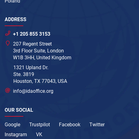
Poland
ADDRESS
+1 205 855 3153
207 Regent Street
3rd Floor Suite, London
W1B 3HH, United Kingdom
1321 Upland Dr.
Ste. 3819
Houston, TX 77043, USA
info@idaoffice.org
OUR SOCIAL
Google
Trustpilot
Facebook
Twitter
Instagram
VK