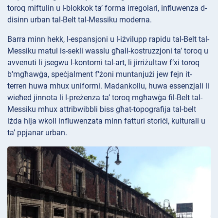
toroq miftulin u l-blokkok ta’ forma irregolari, influwenza d-
disinn urban tal-Belt tal-Messiku moderna.
Barra minn hekk, l-espansjoni u l-iżvilupp rapidu tal-Belt tal-
Messiku matul is-sekli wasslu għall-kostruzzjoni ta’ toroq u
avvenuti li jsegwu l-kontorni tal-art, li jirriżultaw f’xi toroq
b’mgħawġa, speċjalment f’żoni muntanjużi jew fejn it-
terren huwa mhux uniformi. Madankollu, huwa essenzjali li
wieħed jinnota li l-preżenza ta’ toroq mgħawġa fil-Belt tal-
Messiku mhux attribwibbli biss għat-topografija tal-belt
iżda hija wkoll influwenzata minn fatturi storiċi, kulturali u
ta’ ppjanar urban.