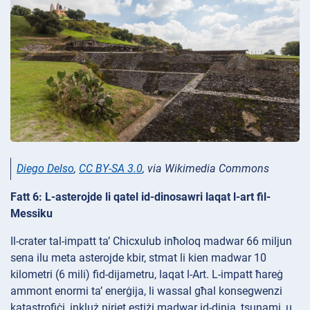
Diego Delso
,
CC BY-SA 3.0
, via Wikimedia Commons
Fatt 6: L-asterojde li qatel id-dinosawri laqat l-art fil-
Messiku
Il-crater tal-impatt ta’ Chicxulub inħoloq madwar 66 miljun
sena ilu meta asterojde kbir, stmat li kien madwar 10
kilometri (6 mili) fid-dijametru, laqat l-Art. L-impatt ħareġ
ammont enormi ta’ enerġija, li wassal għal konsegwenzi
katastrofiċi, inkluż niriet estiżi madwar id-dinja, tsunami, u