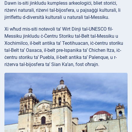
Dawn is-siti jinkludu kumpless arkeologiċi, bliet storiċi,
riżervi naturali, riżervi tal-bijosfera, u pajsaġġi kulturali, li
jirriflettu d-diversità kulturali u naturali tal-Messiku.
Xi wħud mis-siti notevoli ta’ Wirt Dinji tal-UNESCO fil-
Messiku jinkludu ċ-Ċentru Storiku tal-Belt tal-Messiku u
Xochimilco, il-belt antika ta’ Teotihuacan, iċ-ċentru storiku
tal-Belt ta’ Oaxaca, il-belt pre-Ispanika ta’ Chichen Itza, iċ-
ċentru storiku ta’ Puebla, il-belt antika ta’ Palenque, u r-
riżerva tal-bijosfera ta’ Sian Ka’an, fost oħrajn.