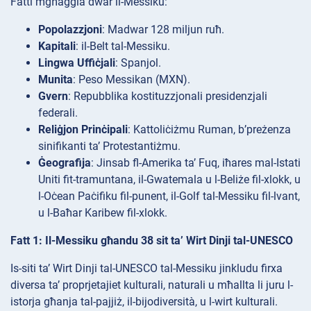
Fatti mgħaġġla dwar il-Messiku:
Popolazzjoni
: Madwar 128 miljun ruħ.
Kapitali
: il-Belt tal-Messiku.
Lingwa Uffiċjali
: Spanjol.
Munita
: Peso Messikan (MXN).
Gvern
: Repubblika kostituzzjonali presidenzjali
federali.
Reliġjon Prinċipali
: Kattoliċiżmu Ruman, b’preżenza
sinifikanti ta’ Protestantiżmu.
Ġeografija
: Jinsab fl-Amerika ta’ Fuq, iħares mal-Istati
Uniti fit-tramuntana, il-Gwatemala u l-Beliże fil-xlokk, u
l-Oċean Paċifiku fil-punent, il-Golf tal-Messiku fil-lvant,
u l-Baħar Karibew fil-xlokk.
Fatt 1: Il-Messiku għandu 38 sit ta’ Wirt Dinji tal-UNESCO
Is-siti ta’ Wirt Dinji tal-UNESCO tal-Messiku jinkludu firxa
diversa ta’ proprjetajiet kulturali, naturali u mħallta li juru l-
istorja għanja tal-pajjiż, il-bijodiversità, u l-wirt kulturali.