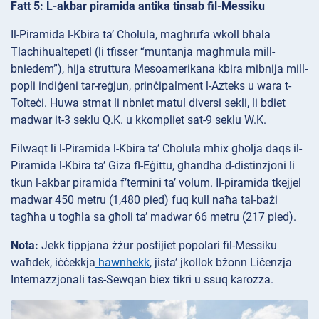
Fatt 5: L-akbar piramida antika tinsab fil-Messiku
Il-Piramida l-Kbira ta’ Cholula, magħrufa wkoll bħala
Tlachihualtepetl (li tfisser “muntanja magħmula mill-
bniedem”), hija struttura Mesoamerikana kbira mibnija mill-
popli indiġeni tar-reġjun, prinċipalment l-Azteks u wara t-
Tolteċi. Huwa stmat li nbniet matul diversi sekli, li bdiet
madwar it-3 seklu Q.K. u kkompliet sat-9 seklu W.K.
Filwaqt li l-Piramida l-Kbira ta’ Cholula mhix għolja daqs il-
Piramida l-Kbira ta’ Giza fl-Eġittu, għandha d-distinzjoni li
tkun l-akbar piramida f’termini ta’ volum. Il-piramida tkejjel
madwar 450 metru (1,480 pied) fuq kull naħa tal-bażi
tagħha u togħla sa għoli ta’ madwar 66 metru (217 pied).
Nota:
Jekk tippjana żżur postijiet popolari fil-Messiku
waħdek, iċċekkja
hawnhekk
, jista’ jkollok bżonn Liċenzja
Internazzjonali tas-Sewqan biex tikri u ssuq karozza.