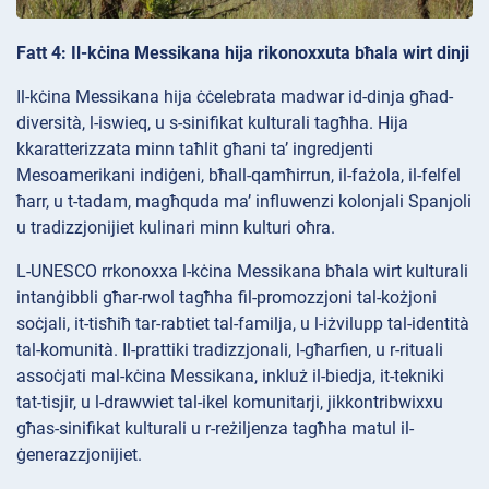
Fatt 4: Il-kċina Messikana hija rikonoxxuta bħala wirt dinji
Il-kċina Messikana hija ċċelebrata madwar id-dinja għad-
diversità, l-iswieq, u s-sinifikat kulturali tagħha. Hija
kkaratterizzata minn taħlit għani ta’ ingredjenti
Mesoamerikani indiġeni, bħall-qamħirrun, il-fażola, il-felfel
ħarr, u t-tadam, magħquda ma’ influwenzi kolonjali Spanjoli
u tradizzjonijiet kulinari minn kulturi oħra.
L-UNESCO rrkonoxxa l-kċina Messikana bħala wirt kulturali
intanġibbli għar-rwol tagħha fil-promozzjoni tal-kożjoni
soċjali, it-tisħiħ tar-rabtiet tal-familja, u l-iżvilupp tal-identità
tal-komunità. Il-prattiki tradizzjonali, l-għarfien, u r-rituali
assoċjati mal-kċina Messikana, inkluż il-biedja, it-tekniki
tat-tisjir, u l-drawwiet tal-ikel komunitarji, jikkontribwixxu
għas-sinifikat kulturali u r-reżiljenza tagħha matul il-
ġenerazzjonijiet.