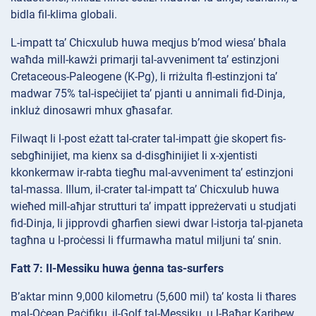
bidla fil-klima globali.
L-impatt ta’ Chicxulub huwa meqjus b’mod wiesa’ bħala
waħda mill-kawżi primarji tal-avveniment ta’ estinzjoni
Cretaceous-Paleogene (K-Pg), li rriżulta fl-estinzjoni ta’
madwar 75% tal-ispeċijiet ta’ pjanti u annimali fid-Dinja,
inkluż dinosawri mhux għasafar.
Filwaqt li l-post eżatt tal-crater tal-impatt ġie skopert fis-
sebgħinijiet, ma kienx sa d-disgħinijiet li x-xjentisti
kkonkermaw ir-rabta tiegħu mal-avveniment ta’ estinzjoni
tal-massa. Illum, il-crater tal-impatt ta’ Chicxulub huwa
wieħed mill-aħjar strutturi ta’ impatt ippreżervati u studjati
fid-Dinja, li jipprovdi għarfien siewi dwar l-istorja tal-pjaneta
tagħna u l-proċessi li ffurmawha matul miljuni ta’ snin.
Fatt 7: Il-Messiku huwa ġenna tas-surfers
B’aktar minn 9,000 kilometru (5,600 mil) ta’ kosta li tħares
mal-Oċean Paċifiku, il-Golf tal-Messiku, u l-Baħar Karibew,