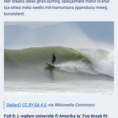
reef breaks ideali għas-surfing, speċjalment matul ix-xhur
tax-xitwa meta swells mit-tramuntana jipproduċu mewġ
konsistenti.
StellarD
,
CC BY-SA 4.0
, via Wikimedia Commons
Fatt 8: L-eqdem università fl-Amerika ta’ Fuq tinsab fil-