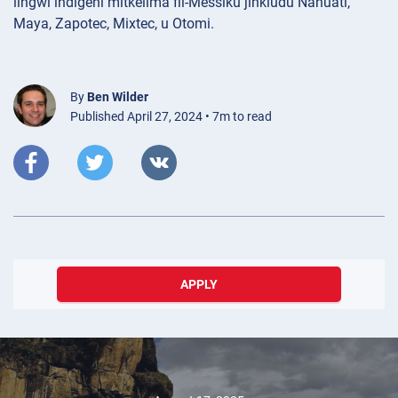
lingwi indiġeni mitkellma fil-Messiku jinkludu Nahuatl,
Maya, Zapotec, Mixtec, u Otomi.
By
Ben Wilder
Published April 27, 2024 • 7m to read
APPLY