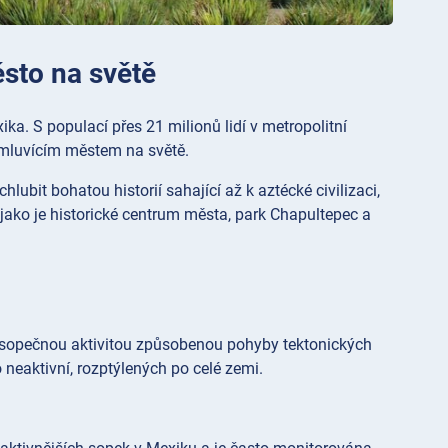
ěsto na světě
ka. S populací přes 21 milionů lidí v metropolitní
 mluvícím městem na světě.
ubit bohatou historií sahající až k aztécké civilizaci,
jako je historické centrum města, park Chapultepec a
 sopečnou aktivitou způsobenou pohyby tektonických
neaktivní, rozptýlených po celé zemi.