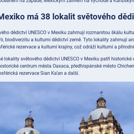
oceánem na západě, Mexickým zálivem na východě a Karibský
 Mexiko má 38 lokalit světového dě
ového dědictví UNESCO v Mexiku zahrnují rozmanitou škálu kultu
ii, biodiverzitu a kulturní dědictví země. Tyto lokality zahrnují 
sférické rezervace a kulturní krajiny, což odráží kulturní a přírod
 lokality světového dědictví UNESCO v Mexiku patří historické
historické centrum města Oaxaca, předhispánské město Chichen I
sférická rezervace Sian Ka’an a další.