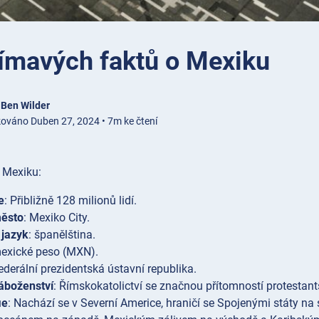
jímavých faktů o Mexiku
e
Ben Wilder
kováno Duben 27, 2024 • 7m ke čtení
o Mexiku:
e
: Přibližně 128 milionů lidí.
město
: Mexiko City.
 jazyk
: španělština.
mexické peso (MXN).
Federální prezidentská ústavní republika.
áboženství
: Římskokatolictví se značnou přítomností protestants
ie
: Nachází se v Severní Americe, hraničí se Spojenými státy na