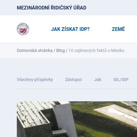
MEZINÁRODNÍ ŘIDIČSKÝ ÚŘAD
JAK ZÍSKAT IDP?
ZEMĚ
Domovská stránka
/
Blog
/
10 zajímavých faktů o Mexiku
Všechny příspěvky
Zástupci
Jak
IDL/IDP