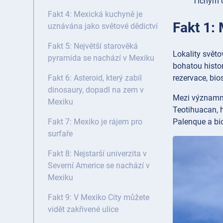
Tichým 
Fakt 4: Mexická kuchyně je
Fakt 1:
uznávána jako světové dědictví
Fakt 5: Největší starověká
Lokality svět
pyramida se nachází v Mexiku
bohatou histor
rezervace, bio
Fakt 6: Asteroid, který zabil
dinosaury, dopadl na zem v
Mezi významné
Mexiku
Teotihuacan, 
Palenque a bio
Fakt 7: Mexiko je rájem pro
surfaře
Fakt 8: Nejstarší univerzita v
Severní Americe se nachází v
Mexiku
Fakt 9: V Mexiko City můžete
vidět zakřivené ulice