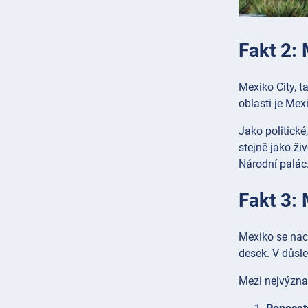
Fakt 2: 
Mexiko City, t
oblasti je Me
Jako politické
stejně jako ži
Národní palác
Fakt 3:
Mexiko se nac
desek. V důsl
Mezi nejvýzna