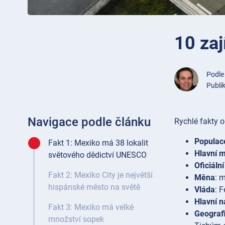
10 za
Podl
Publi
Navigace podle článku
Rychlé fakty 
Populac
Fakt 1: Mexiko má 38 lokalit
Hlavní 
světového dědictví UNESCO
Oficiální
Fakt 2: Mexiko City je největší
Měna
: 
hispánské město na světě
Vláda
: 
Hlavní n
Fakt 3: Mexiko má velké
Geograf
množství sopek