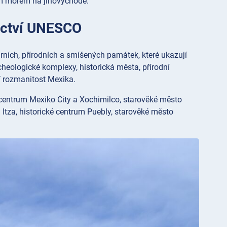
m mořem na jihovýchodě.
dictví UNESCO
rních, přírodních a smíšených památek, které ukazují
archeologické komplexy, historická města, přírodní
ní rozmanitost Mexika.
 centrum Mexiko City a Xochimilco, starověké město
tza, historické centrum Puebly, starověké město