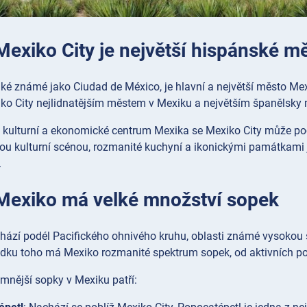
Mexiko City je největší hispánské m
aké známé jako Ciudad de México, je hlavní a největší město Mexi
xiko City nejlidnatějším městem v Mexiku a největším španělsky
, kulturní a ekonomické centrum Mexika se Mexiko City může pochl
vou kulturní scénou, rozmanité kuchyní a ikonickými památkami 
.
 Mexiko má velké množství sopek
hází podél Pacifického ohnivého kruhu, oblasti známé vysokou
edku toho má Mexiko rozmanité spektrum sopek, od aktivních po 
mnější sopky v Mexiku patří: