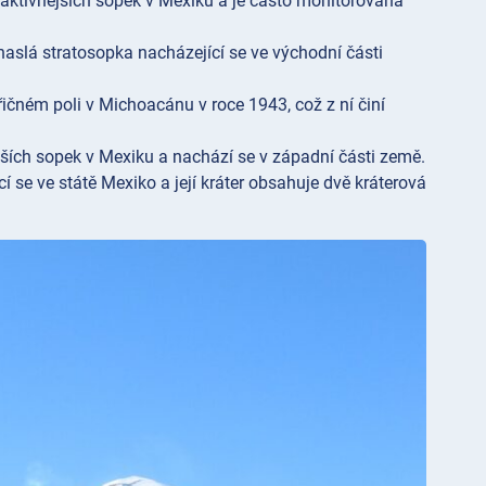
ejaktivnějších sopek v Mexiku a je často monitorována
vyhaslá stratosopka nacházející se ve východní části
uřičném poli v Michoacánu v roce 1943, což z ní činí
jších sopek v Mexiku a nachází se v západní části země.
í se ve státě Mexiko a její kráter obsahuje dvě kráterová