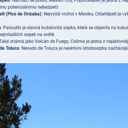
épetl
: Nachází se poblíž Mexiko City, Popocatépetl je jedna z n
ému potenciálnímu nebezpečí.
petl (Pico de Orizaba)
: Nejvyšší vrchol v Mexiku, Citlaltépetl je 
n
: Paricutín je slavná kuželovitá sopka, která se objevila na kuk
nejmladších sopek na světě.
 Také známá jako Volcán de Fuego, Colima je jedna z nejaktivně
de Toluca
: Nevado de Toluca je neaktivní stratosopka nacházejíc