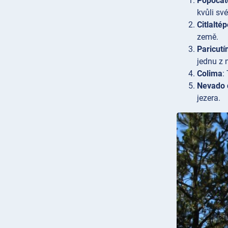
Popocat
kvůli sv
Citlalté
země.
Paricutí
jednu z 
Colima
:
Nevado 
jezera.