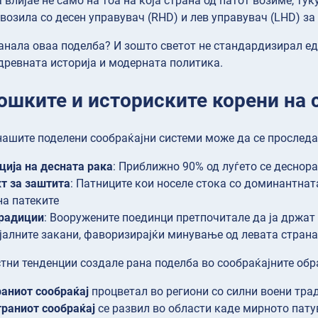
влијае не само на тоа на која страна од патот возиме, туку
возила со десен управувач (RHD) и лев управувач (LHD) за 
анала оваа поделба? И зошто светот не стандардизирал е
 древната историја и модерната политика.
ошките и историските корени на 
нашите поделени сообраќајни системи може да се проследа
ија на десната рака
: Приближно 90% од луѓето се деснора
т за заштита
: Патниците кои носеле стока со доминантнат
на патеките
традиции
: Вооружените поединци претпочитале да ја држат 
јалните закани, фаворизирајќи минување од левата страна
тни тенденции создале рана поделба во сообраќајните обр
аниот сообраќај
процветал во региони со силни воени тра
раниот сообраќај
се развил во области каде мирното пат