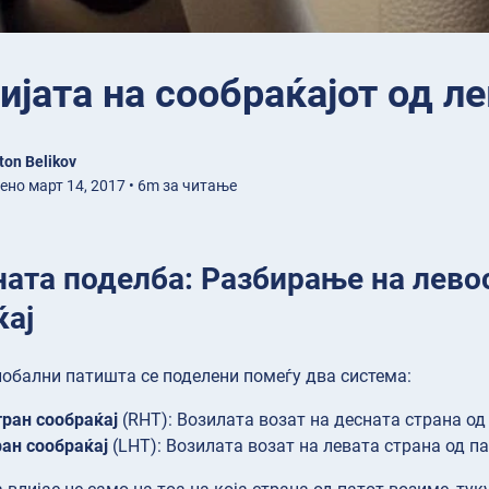
ијата на сообраќајот од л
ton Belikov
ено март 14, 2017 • 6m за читање
ната поделба: Разбирање на лево
ќај
обални патишта се поделени помеѓу два система:
ран сообраќај
(RHT): Возилата возат на десната страна од
ан сообраќај
(LHT): Возилата возат на левата страна од п