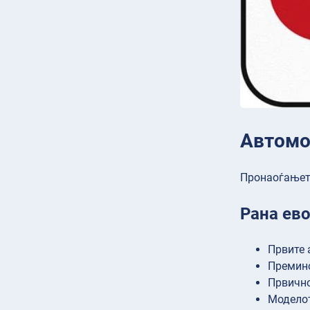
Автомо
Пронаоѓањето
Рана ево
Првите 
Премино
Првично
Моделот