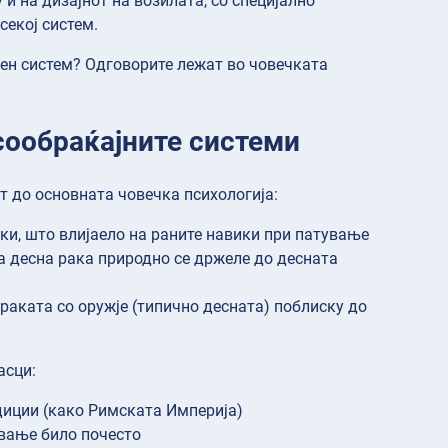
 и на дизајнот на возилата, со специјално
секој систем.
ден систем? Одговорите лежат во човечката
сообраќајните системи
т до основната човечка психологија:
ки, што влијаело на раните навики при патување
а десна рака природно се држеле до десната
раката со оружје (типично десната) поблиску до
асци:
диции (како Римската Империја)
ување било почесто