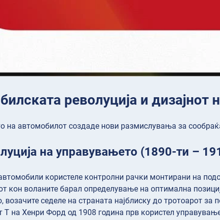
билската револуција и дизајнот 
 на автомобилот создаде нови размислувања за сообраќа
луција на управувањето (1890-ти – 19
автомобили користеле контролни рачки монтирани на подот
т кон воланите барал определување на оптимална позициј
, возачите седеле на страната најблиску до тротоарот за 
 Т на Хенри Форд од 1908 година прв користел управување