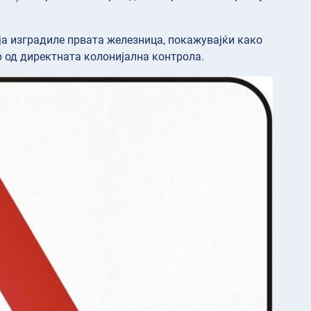
ја изградиле првата железница, покажувајќи како
р од директната колонијална контрола.