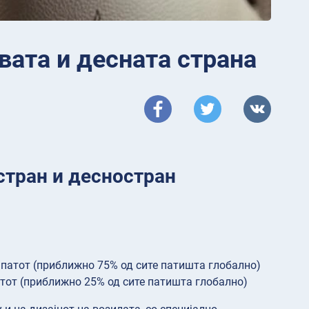
евата и десната страна
стран и десностран
 патот (приближно 75% од сите патишта глобално)
атот (приближно 25% од сите патишта глобално)