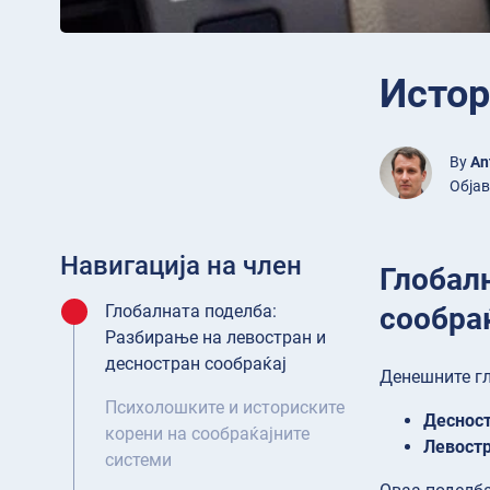
Истор
By
An
Објав
Навигација на член
Глобал
сообра
Глобалната поделба:
Разбирање на левостран и
десностран сообраќај
Денешните гл
Психолошките и историските
Десност
корени на сообраќајните
Левостр
системи