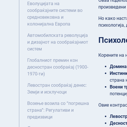
Оваа поделба 
Еволуцијата на
произведени 
сообраќајните системи во
средновековна и
Но како наст
колонијална Европа
психологија,
Автомобилската револуција
Психол
и дизајнот на сообраќајниот
систем
Корените на 
Глобалниот премин кон
Доминац
десностран сообраќај (1900-
Инстинк
1970-ти)
страна 
Левостран сообраќај денес:
Воени 
Земји и исклучоци
потенци
Возење возила со “погрешна
Овие контрас
страна”: Регулативи и
Левостр
предизвици
Десност