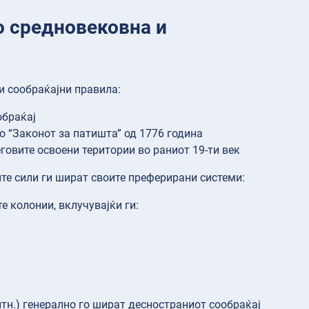
о средновековна и
и сообраќајни правила:
обраќај
о “Законот за патишта” од 1776 година
говите освоени територии во раниот 19-ти век
те сили ги шират своите преферирани системи:
е колонии, вклучувајќи ги:
итн.) генерално го шират десностраниот сообраќај