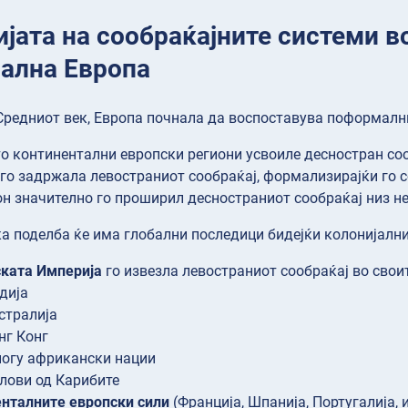
јата на сообраќајните системи в
јална Европа
Средниот век, Европа почнала да воспоставува поформалн
о континентални европски региони усвоиле десностран со
 го задржала левостраниот сообраќај, формализирајќи го с
н значително го проширил десностраниот сообраќај низ не
а поделба ќе има глобални последици бидејќи колонијални
ката Империја
го извезла левостраниот сообраќај во своит
дија
стралија
нг Конг
огу африкански нации
лови од Карибите
нталните европски сили
(Франција, Шпанија, Португалија, 