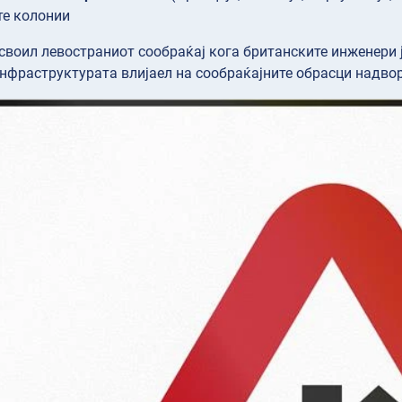
те колонии
усвоил левостраниот сообраќај кога британските инженери 
инфраструктурата влијаел на сообраќајните обрасци надво