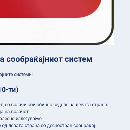
на сообраќајниот систем
јните системи:
10-ти)
, со возачи кои обично седеле на левата страна
а на возачот
полесно излегување
 од левата страна со десностран сообраќај