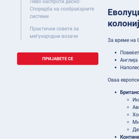
Лево наспроти десно:
Споредба на сообраќајните
Еволуци
системи
колони
Практични совети за
меѓународни возачи
За време на 
Повеќет
ПРИЈАВЕТЕ СЕ
Англија
Наполео
Оваа европск
Британс
Ин
Ав
Хо
Мн
Де
Контине