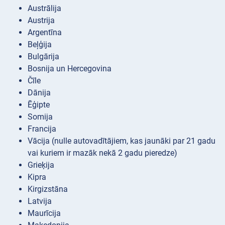
Austrālija
Austrija
Argentīna
Beļģija
Bulgārija
Bosnija un Hercegovina
Čīle
Dānija
Ēģipte
Somija
Francija
Vācija (nulle autovadītājiem, kas jaunāki par 21 gadu
vai kuriem ir mazāk nekā 2 gadu pieredze)
Grieķija
Kipra
Kirgizstāna
Latvija
Maurīcija