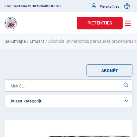
Pierakstīties
STARPTAUTISKĀ AUTOVADĪŠANAS IESTĀDE
PIETEIKTIES
Sākumlapa
/
Emuārs
/
Alkohola un narkotiku pārbaudes procedūras d
ABONĒT