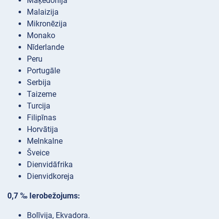
Maķedonija
Malaizija
Mikronēzija
Monako
Nīderlande
Peru
Portugāle
Serbija
Taizeme
Turcija
Filipīnas
Horvātija
Melnkalne
Šveice
Dienvidāfrika
Dienvidkoreja
0,7 ‰ Ierobežojums:
Bolīvija, Ekvadora.