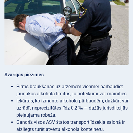
Svarīgas piezīmes
Pirms braukšanas uz ārzemēm vienmēr pārbaudiet
jaunākos alkohola limitus, jo noteikumi var mainīties.
Iekārtas, ko izmanto alkohola pārbaudēm, dažkārt var
uzrādīt neprecizitātes līdz 0,2 ‰ — dažās jurisdikcijās
pieļaujama robeža.
Gandrīz visos ASV štatos transportlīdzekļa salonā ir
aizliegts turēt atvērtu alkohola konteineru.