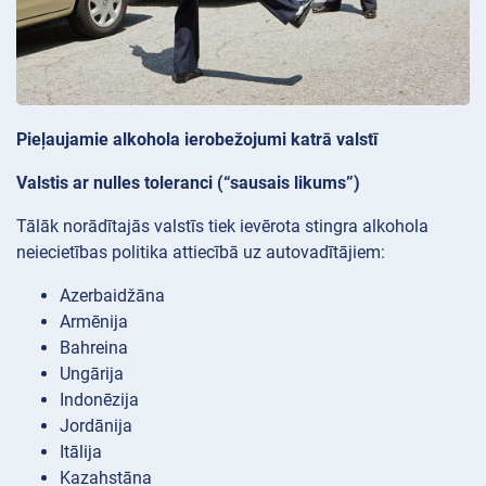
Pieļaujamie alkohola ierobežojumi katrā valstī
Valstis ar nulles toleranci (“sausais likums”)
Tālāk norādītajās valstīs tiek ievērota stingra alkohola
neiecietības politika attiecībā uz autovadītājiem:
Azerbaidžāna
Armēnija
Bahreina
Ungārija
Indonēzija
Jordānija
Itālija
Kazahstāna