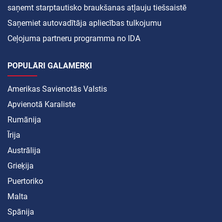
saņemt starptautisko braukšanas atļauju tiešsaistē
Saņemiet autovadītāja apliecības tulkojumu
Ceļojuma partneru programma no IDA
POPULĀRI GALAMĒRĶI
Amerikas Savienotās Valstis
Apvienotā Karaliste
Rumānija
Īrija
Austrālija
Grieķija
Puertoriko
Malta
Spānija