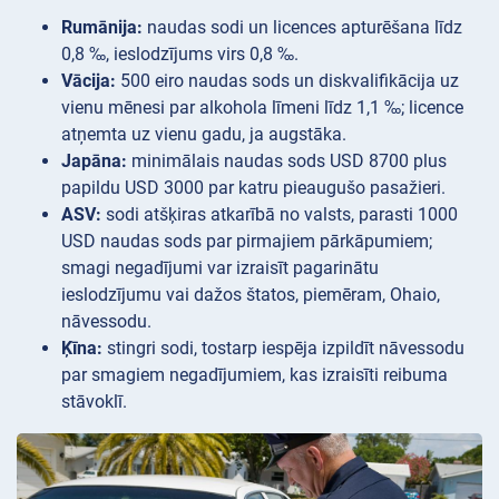
Rumānija:
naudas sodi un licences apturēšana līdz
0,8 ‰, ieslodzījums virs 0,8 ‰.
Vācija:
500 eiro naudas sods un diskvalifikācija uz
vienu mēnesi par alkohola līmeni līdz 1,1 ‰; licence
atņemta uz vienu gadu, ja augstāka.
Japāna:
minimālais naudas sods USD 8700 plus
papildu USD 3000 par katru pieaugušo pasažieri.
ASV:
sodi atšķiras atkarībā no valsts, parasti 1000
USD naudas sods par pirmajiem pārkāpumiem;
smagi negadījumi var izraisīt pagarinātu
ieslodzījumu vai dažos štatos, piemēram, Ohaio,
nāvessodu.
Ķīna:
stingri sodi, tostarp iespēja izpildīt nāvessodu
par smagiem negadījumiem, kas izraisīti reibuma
stāvoklī.