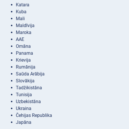
Katara
Kuba
Mali
Maldīvija
Maroka
AAE
Omāna
Panama
Krievija
Rumānija
Saūda Arābija
Slovākija
Tadžikistāna
Tunisija
Uzbekistāna
Ukraina
Čehijas Republika
Japāna