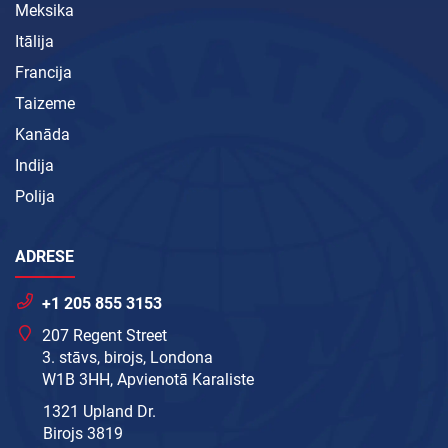
Meksika
Itālija
Francija
Taizeme
Kanāda
Indija
Polija
ADRESE
+1 205 855 3153
207 Regent Street
3. stāvs, birojs, Londona
W1B 3HH, Apvienotā Karaliste
1321 Upland Dr.
Birojs 3819