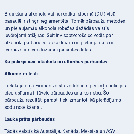
Braukšana alkohola vai narkotiku reibumā (DUI) visā
pasaulē ir stingri reglamentēta. Tomēr pārbaužu metodes
un pieļaujamās alkohola robežas dažādās valstīs
ievērojami atšķiras. Šeit ir visaptverošs ceļvedis par
alkohola pārbaudes procedūrām un pieļaujamajiem
ierobežojumiem dažādās pasaules daļās.
Kā policija veic alkohola un atturības pārbaudes
Alkometra testi
Lielākajā daļā Eiropas valstu vadītājiem pēc ceļu policijas
pieprasījuma ir jāveic pārbaudes ar alkometru. Šo
pārbaužu rezultāti parasti tiek izmantoti kā pierādījums
sodu noteikšanai.
Lauka prāta pārbaudes
Tādās valstīs kā Austrālija, Kanāda, Meksika un ASV