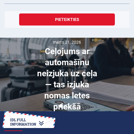
PIETEIKTIES
marts 21, 2026
Ceļojums ar
automašīnu
neizjuka uz ceļa
— tas izjuka
nomas letes
priekšā
KĀ