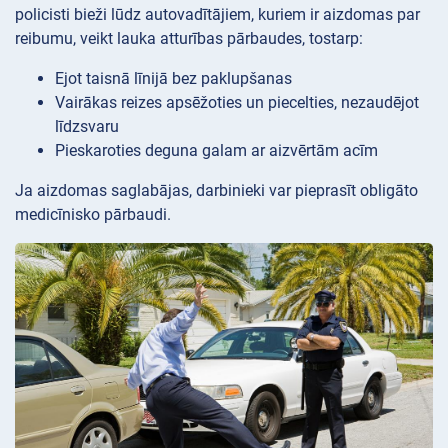
policisti bieži lūdz autovadītājiem, kuriem ir aizdomas par
reibumu, veikt lauka atturības pārbaudes, tostarp:
Ejot taisnā līnijā bez paklupšanas
Vairākas reizes apsēžoties un piecelties, nezaudējot
līdzsvaru
Pieskaroties deguna galam ar aizvērtām acīm
Ja aizdomas saglabājas, darbinieki var pieprasīt obligāto
medicīnisko pārbaudi.