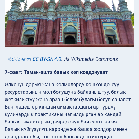
শাহাদাত সায়েম
,
CC BY-SA 4.0
, via Wikimedia Commons
7-факт: Тамак-ашта балык көп колдонулат
Өлкөнүн дарыя жана көлмөлөрдү кошкондо, суу
ресурстарынын мол болушуна байланыштуу, балык
жеткиликтүү жана арзан белок булагы болуп саналат.
Бангладеш ар кандай аймактардагы ар түрдүү
кулинардык практиканы чагылдырган ар кандай
балык тамактарын даярдоонун бай салтына ээ.
Балык күйгүзүлүп, карриде же башка жолдор менен
даярдалганбы, көптөгөн бангладештиктердин