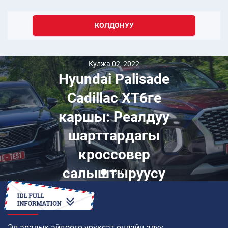
КОЛДОНУУ
Кулжа 02, 2022
Hyundai Palisade
Cadillac XT6ге
каршы: Реалдуу
шарттардагы
кроссовер
салыштыруусу
КАНТИП
Эл аралык айдоого уруксат онлайн алуу