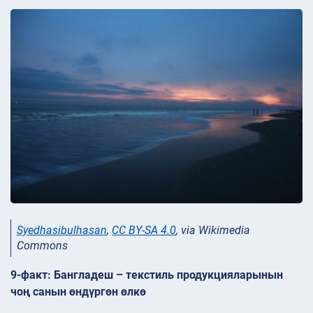
Syedhasibulhasan
,
CC BY-SA 4.0
, via Wikimedia
Commons
9-факт: Бангладеш – текстиль продукцияларынын
чоң санын өндүргөн өлкө