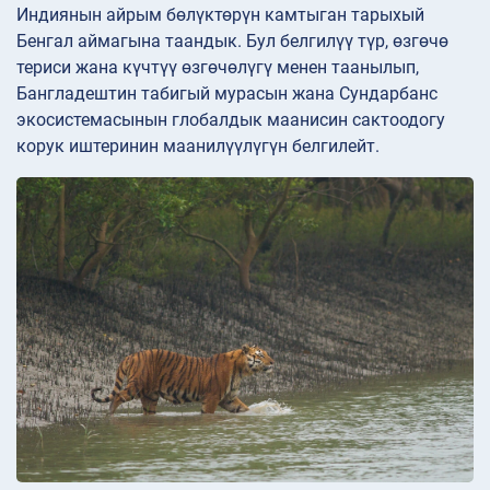
Индиянын айрым бөлүктөрүн камтыган тарыхый
Бенгал аймагына таандык. Бул белгилүү түр, өзгөчө
териси жана күчтүү өзгөчөлүгү менен таанылып,
Бангладештин табигый мурасын жана Сундарбанс
экосистемасынын глобалдык маанисин сактоодогу
корук иштеринин маанилүүлүгүн белгилейт.