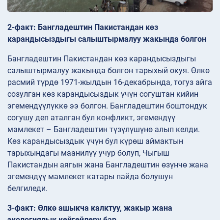
2-факт: Бангладештин Пакистандан көз
карандысыздыгы салыштырмалуу жакында болгон
Бангладештин Пакистандан көз карандысыздыгы
салыштырмалуу жакында болгон тарыхый окуя. Өлкө
расмий түрдө 1971-жылдын 16-декабрында, тогуз айга
созулган көз карандысыздык үчүн согуштан кийин
эгемендүүлүккө ээ болгон. Бангладештин боштондук
согушу деп аталган бул конфликт, эгемендүү
мамлекет – Бангладештин түзүлүшүнө алып келди.
Көз карандысыздык үчүн бул күрөш аймактын
тарыхындагы маанилүү учур болуп, Чыгыш
Пакистандын аягын жана Бангладештин өзүнчө жана
эгемендүү мамлекет катары пайда болушун
белгиледи.
3-факт: Өлкө ашыкча калктуу, жакыр жана
экологиялык көйгөйлөрү бар