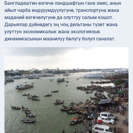
Бангладештин өзгөчө ландшафтын гана эмес, анын
айыл чарба өндүрүмдүүлүгүнө, транспортуна жана
маданий өзгөчөлүгүнө да олуттуу салым кошот.
Дарыялар дүйнөдөгү эң чоң дельтаны түзөт жана
улуттун экономикалык жана экологиялык
динамикасынын маанилүү бөлүгү болуп саналат.