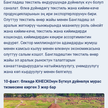
Бангладеш текстиль өндүрүшүндө дүйнөлүк күч болуп
саналат. Өлкө дүйнөдөгү текстиль жана кийим-кече
продукцияларынын эң ири экспортерлорунун бири.
Олуттуу текстиль өнөр жайы менен Бангладеш эл
аралык жеткирүү чынжырында маанилүү роль ойнойт
жана кийим-кече, текстиль жана кийимдерди
кошкондо, кийимдердин кеңири ассортиментин
өндүрөт. Сектор миллиондогон адамдарды жумуш
менен камсыз кылуу менен өлкөнүн экономикасына
олуттуу салым кошот. Бангладештин текстиль өнөр
жайы эл аралык рыноктун талаптарын
канааттандыруудагы натыйжалуулугу, үнөмдүүлүгү
жана көп кырдуулугу менен белгилүү.
10-факт: Өлкөдө ЮНЕСКОнун Бүткүл дүйнөлүк мурас
тизмесине кирген 3 жер бар