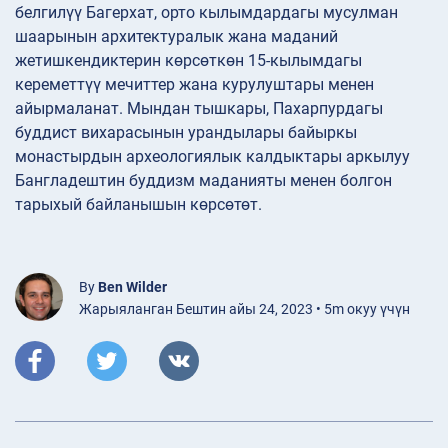
белгилүү Багерхат, орто кылымдардагы мусулман
шаарынын архитектуралык жана маданий
жетишкендиктерин көрсөткөн 15-кылымдагы
кереметтүү мечиттер жана курулуштары менен
айырмаланат. Мындан тышкары, Пахарпурдагы
буддист вихарасынын урандылары байыркы
монастырдын археологиялык калдыктары аркылуу
Бангладештин буддизм маданияты менен болгон
тарыхый байланышын көрсөтөт.
By
Ben Wilder
Жарыяланган Бештин айы 24, 2023 • 5m окуу үчүн