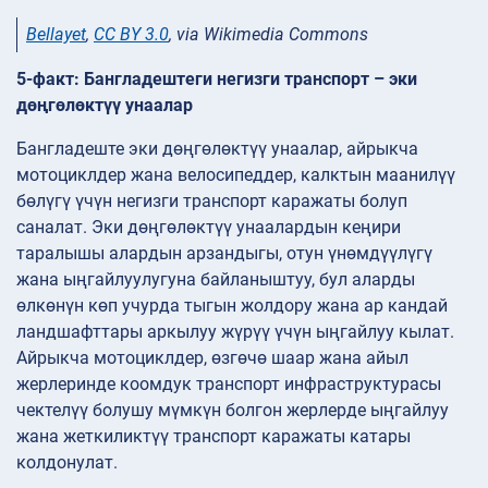
Bellayet
,
CC BY 3.0
, via Wikimedia Commons
5-факт: Бангладештеги негизги транспорт – эки
дөңгөлөктүү унаалар
Бангладеште эки дөңгөлөктүү унаалар, айрыкча
мотоциклдер жана велосипеддер, калктын маанилүү
бөлүгү үчүн негизги транспорт каражаты болуп
саналат. Эки дөңгөлөктүү унаалардын кеңири
таралышы алардын арзандыгы, отун үнөмдүүлүгү
жана ыңгайлуулугуна байланыштуу, бул аларды
өлкөнүн көп учурда тыгын жолдору жана ар кандай
ландшафттары аркылуу жүрүү үчүн ыңгайлуу кылат.
Айрыкча мотоциклдер, өзгөчө шаар жана айыл
жерлеринде коомдук транспорт инфраструктурасы
чектелүү болушу мүмкүн болгон жерлерде ыңгайлуу
жана жеткиликтүү транспорт каражаты катары
колдонулат.