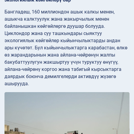
Бангладеш, 160 миллиондон ашык калкы менен,
ашыкча калктуулук жана жакырчылык менен
байланышкан көйгөйлөргө дуушар болууда.
Циклондор жана суу ташкындары сыяктуу
экологиялык көйгөйлөр кыйынчылыктарды андан
ары күчөтөт. Бул кыйынчылыктарга карабастан, өлкө
өз жарандарынын жана айлана-чөйрөнүн жалпы
бакубаттуулугун жакшыртуу үчүн туруктуу өнүгүү,
айлана-чөйрөнү коргоо жана табигый кырсыктарга
даярдык боюнча демилгелерди активдүү жүзөгө
ашырууда.