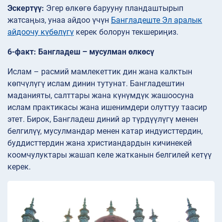
Эскертүү:
Эгер өлкөгө барууну пландаштырып
жатсаңыз, унаа айдоо үчүн
Бангладеште Эл аралык
айдоочу күбөлүгү
керек болорун текшериңиз.
6-факт: Бангладеш – мусулман өлкөсү
Ислам – расмий мамлекеттик дин жана калктын
көпчүлүгү ислам динин тутунат. Бангладештин
маданияты, салттары жана күнүмдүк жашоосуна
ислам практикасы жана ишенимдери олуттуу таасир
этет. Бирок, Бангладеш диний ар түрдүүлүгү менен
белгилүү, мусулмандар менен катар индуисттердин,
буддисттердин жана христиандардын кичинекей
коомчулуктары жашап келе жатканын белгилей кетүү
керек.