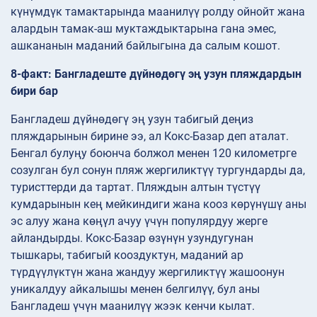
күнүмдүк тамактарында маанилүү ролду ойнойт жана
алардын тамак-аш муктаждыктарына гана эмес,
ашкананын маданий байлыгына да салым кошот.
8-факт: Бангладеште дүйнөдөгү эң узун пляждардын
бири бар
Бангладеш дүйнөдөгү эң узун табигый деңиз
пляждарынын бирине ээ, ал Кокс-Базар деп аталат.
Бенгал булуңу боюнча болжол менен 120 километрге
созулган бул сонун пляж жергиликтүү тургундарды да,
туристтерди да тартат. Пляждын алтын түстүү
кумдарынын кең мейкиндиги жана кооз көрүнүшү аны
эс алуу жана көңүл ачуу үчүн популярдуу жерге
айландырды. Кокс-Базар өзүнүн узундугунан
тышкары, табигый кооздуктун, маданий ар
түрдүүлүктүн жана жандуу жергиликтүү жашоонун
уникалдуу айкалышы менен белгилүү, бул аны
Бангладеш үчүн маанилүү жээк кенчи кылат.