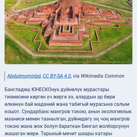
Abdulmominbd
,
CC BY-SA 4.0
, via Wikimedia Common
Бангладеш ЮНЕСКОнун дүйнөлүк мурастары
тизмесине кирген үч жерге ээ, алардын ар бири
өлкөнүн бай маданий жана табигый мурасына салым
кошот. Сундарбанс мангров токою, анын экологиялык
мааниси менен таанылган, дүйнөдөгү эң чоң мангров
токою жана жок болуп бараткан Бенгал жолборсунун
жашаган жери. Тарыхый мечит шаары катары