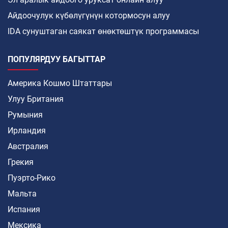
Айдоочулук күбөлүгүнүн котормосун алуу
IDA сунуштаган саякат өнөктөштүк программасы
ПОПУЛЯРДУУ БАГЫТТАР
Америка Кошмо Штаттары
Улуу Британия
Румыния
Ирландия
Австралия
Грекия
Пуэрто-Рико
Мальта
Испания
Мексика