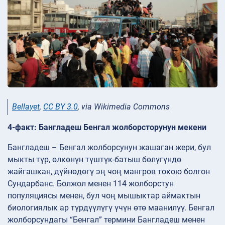
Bellayet
,
CC BY 3.0
, via Wikimedia Commons
4-факт: Бангладеш Бенгал жолборсторунун мекени
Бангладеш – Бенгал жолборсунун жашаган жери, бул
мыкты түр, өлкөнүн түштүк-батыш бөлүгүндө
жайгашкан, дүйнөдөгү эң чоң мангров токою болгон
Сундарбанс. Болжол менен 114 жолборстун
популяциясы менен, бул чоң мышыктар аймактын
биологиялык ар түрдүүлүгү үчүн өтө маанилүү. Бенгал
жолборсундагы “Бенгал” термини Бангладеш менен