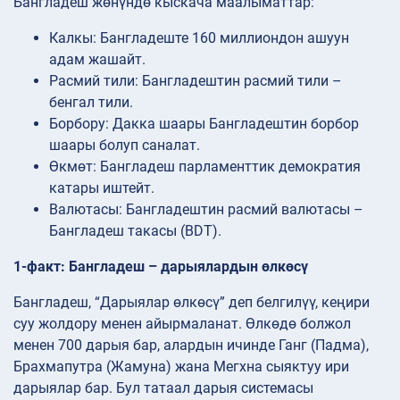
Бангладеш жөнүндө кыскача маалыматтар:
Калкы: Бангладеште 160 миллиондон ашуун
адам жашайт.
Расмий тили: Бангладештин расмий тили –
бенгал тили.
Борбору: Дакка шаары Бангладештин борбор
шаары болуп саналат.
Өкмөт: Бангладеш парламенттик демократия
катары иштейт.
Валютасы: Бангладештин расмий валютасы –
Бангладеш такасы (BDT).
1-факт: Бангладеш – дарыялардын өлкөсү
Бангладеш, “Дарыялар өлкөсү” деп белгилүү, кеңири
суу жолдору менен айырмаланат. Өлкөдө болжол
менен 700 дарыя бар, алардын ичинде Ганг (Падма),
Брахмапутра (Жамуна) жана Мегхна сыяктуу ири
дарыялар бар. Бул татаал дарыя системасы